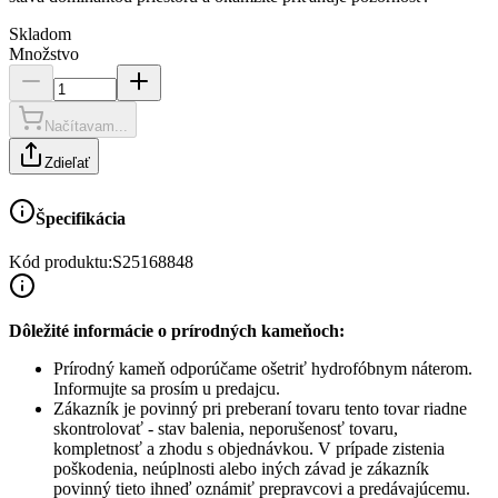
Skladom
Množstvo
Načítavam...
Zdieľať
Špecifikácia
Kód produktu:
S25168848
Dôležité informácie o prírodných kameňoch:
Prírodný kameň odporúčame ošetriť hydrofóbnym náterom.
Informujte sa prosím u predajcu.
Zákazník je povinný pri preberaní tovaru tento tovar riadne
skontrolovať - stav balenia, neporušenosť tovaru,
kompletnosť a zhodu s objednávkou. V prípade zistenia
poškodenia, neúplnosti alebo iných závad je zákazník
povinný tieto ihneď oznámiť prepravcovi a predávajúcemu.