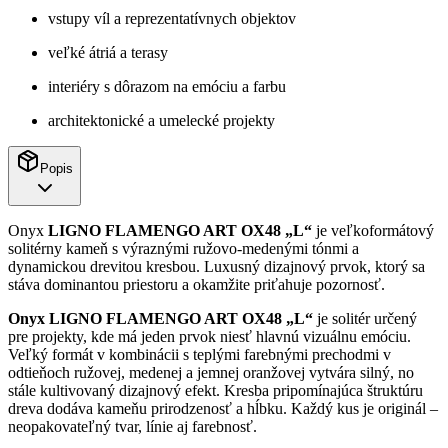
vstupy víl a reprezentatívnych objektov
veľké átriá a terasy
interiéry s dôrazom na emóciu a farbu
architektonické a umelecké projekty
Popis
Onyx
LIGNO FLAMENGO ART OX48 „L“
je veľkoformátový
solitérny kameň s výraznými ružovo-medenými tónmi a
dynamickou drevitou kresbou. Luxusný dizajnový prvok, ktorý sa
stáva dominantou priestoru a okamžite priťahuje pozornosť.
Onyx LIGNO FLAMENGO ART OX48 „L“
je solitér určený
pre projekty, kde má jeden prvok niesť hlavnú vizuálnu emóciu.
Veľký formát v kombinácii s teplými farebnými prechodmi v
odtieňoch ružovej, medenej a jemnej oranžovej vytvára silný, no
stále kultivovaný dizajnový efekt. Kresba pripomínajúca štruktúru
dreva dodáva kameňu prirodzenosť a hĺbku. Každý kus je originál –
neopakovateľný tvar, línie aj farebnosť.