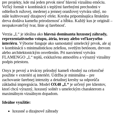
pre projekty, kde má jeden prvok niesť hlavnú vizuálnu emóciu.
Veľký formát v kombinácii s teplými farebnými prechodmi v
odtieňoch ružovej, medenej a jemnej oranžovej vytvára silný, no
stále kultivovaný dizajnový efekt. Kresba pripomínajúca štruktúru
dreva dodáva kameňu prirodzenosť a hĺbku. Každý kus je originál –
neopakovateľný tvar, línie aj farebnosť.
Verzia „L“ je ideálna ako
hlavná dominanta luxusnej záhrady,
reprezentatívneho vstupu, átria, terasy alebo veľkorysého
interiéru
. Výborne funguje ako samostatný umelecký prvok, ale aj
v kombinácii s minimalistickou zeleňou, svetlým betónom, drevom
alebo architektonickým osvetlením. Pri nasvietení vytvára
FLAMENGO „L“ teplú, exkluzívnu atmosféru a výrazný vizuálny
podpis priestoru.
Onyx je pevný a trvácny prírodný kameň vhodný na celoročné
použitie v exteriéri aj interiéri. Údržba je minimálna – pre
zachovanie farebnej intenzity a detailnej kresby sa odporúča
základná impregnácia. Model
OX48 „L“
je určený pre klientov,
ktorí chcú výrazný, luxusný solitér s umeleckým charakterom a
maximálnym vizuálnym dopadom.
Ideálne využitie:
luxusné a dizajnové záhrady