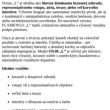
Verzia „L“ je ideálna ako
hlavná dominanta luxusnej záhrady,
reprezentatívneho vstupu, átria, terasy alebo veľkorysého
interiéru
. Výborne funguje ako samostatný umelecký prvok, ale aj
v kombinácii s minimalistickou zeleňou, svetlým betónom, drevom
alebo architektonickým osvetlením. Pri nasvietení vytvára
FLAMENGO „L“ teplú, exkluzívnu atmosféru a výrazný vizuálny
podpis priestoru.
Onyx je pevný a trvácny prírodný kameň vhodný na celoročné
použitie v exteriéri aj interiéri. Údržba je minimálna – pre
zachovanie farebnej intenzity a detailnej kresby sa odporúča
základná impregnácia. Model
OX48 „L“
je určený pre klientov,
ktorí chcú výrazný, luxusný solitér s umeleckým charakterom a
maximálnym vizuálnym dopadom.
Ideálne využitie:
luxusné a dizajnové záhrady
vstupy víl a reprezentatívnych objektov
veľké átriá a terasy
interiéry s dôrazom na emóciu a farbu