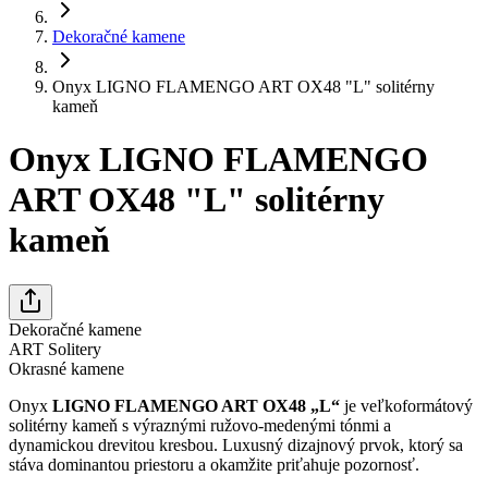
Dekoračné kamene
Onyx LIGNO FLAMENGO ART OX48 "L" solitérny
kameň
Onyx LIGNO FLAMENGO
ART OX48 "L" solitérny
kameň
Dekoračné kamene
ART Solitery
Okrasné kamene
Onyx
LIGNO FLAMENGO ART OX48 „L“
je veľkoformátový
solitérny kameň s výraznými ružovo-medenými tónmi a
dynamickou drevitou kresbou. Luxusný dizajnový prvok, ktorý sa
stáva dominantou priestoru a okamžite priťahuje pozornosť.