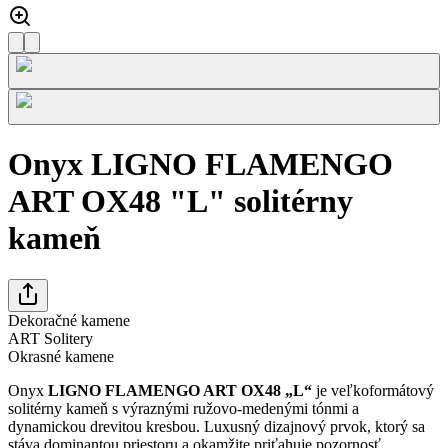
Onyx LIGNO FLAMENGO
ART OX48 "L" solitérny
kameň
Dekoračné kamene
ART Solitery
Okrasné kamene
Onyx
LIGNO FLAMENGO ART OX48 „L“
je veľkoformátový
solitérny kameň s výraznými ružovo-medenými tónmi a
dynamickou drevitou kresbou. Luxusný dizajnový prvok, ktorý sa
stáva dominantou priestoru a okamžite priťahuje pozornosť.