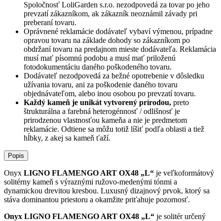
Spoločnosť
LoliGarden s.r.o.
nezodpovedá za tovar po jeho
prevzatí zákazníkom, ak zákazník neoznámil závady pri
preberaní tovaru.
Oprávnené reklamácie dodávateľ vybaví výmenou, prípadne
opravou tovaru na základe dohody so zákazníkom po
obdržaní tovaru na predajnom mieste dodávateľa. Reklamácia
musí mať písomnú podobu a musí mať priloženú
fotodokumentáciu daného poškodeného tovaru.
Dodávateľ nezodpovedá za bežné opotrebenie v dôsledku
užívania tovaru, ani za poškodenie daného tovaru
objednávateľom, alebo inou osobou po prevzatí tovaru.
Každý kameň je unikát vytvorený prírodou,
preto
štrukturálna a farebná heterogénnosť / odlišnosť je
prirodzenou vlastnosťou kameňa a nie je predmetom
reklamácie. Odtiene sa môžu totiž líšiť podľa oblasti a tiež
hĺbky, z akej sa kameň ťaží.
Popis
Onyx
LIGNO FLAMENGO ART OX48 „L“
je veľkoformátový
solitérny kameň s výraznými ružovo-medenými tónmi a
dynamickou drevitou kresbou. Luxusný dizajnový prvok, ktorý sa
stáva dominantou priestoru a okamžite priťahuje pozornosť.
Onyx LIGNO FLAMENGO ART OX48 „L“
je solitér určený