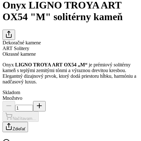
Onyx LIGNO TROYA ART
OX54 "M" solitérny kameň
Dekoračné kamene
ART Solitery
Okrasné kamene
Onyx
LIGNO TROYA ART OX54 „M“
je prémiový solitérny
kameň s teplými zemitými tónmi a výraznou drevitou kresbou.
Elegantný dizajnový prvok, ktorý dodá priestoru hĺbku, harmóniu a
nadčasový luxus.
Skladom
Množstvo
Načítavam...
Zdieľať