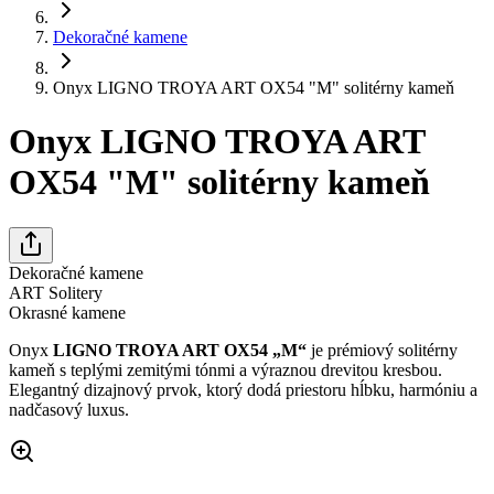
Dekoračné kamene
Onyx LIGNO TROYA ART OX54 "M" solitérny kameň
Onyx LIGNO TROYA ART
OX54 "M" solitérny kameň
Dekoračné kamene
ART Solitery
Okrasné kamene
Onyx
LIGNO TROYA ART OX54 „M“
je prémiový solitérny
kameň s teplými zemitými tónmi a výraznou drevitou kresbou.
Elegantný dizajnový prvok, ktorý dodá priestoru hĺbku, harmóniu a
nadčasový luxus.