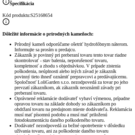
Špecifikácia
Kód produktu:
S25168654
Dôležité informácie o prírodných kameňoch:
Prírodný kameň odporúčame ošetriť hydrofóbnym náterom.
Informujte sa prosím u predajcu.
Zákazník je povinný pri preberaní tovaru tento tovar riadne
skontrolovať - stav balenia, neporušenosť tovaru,
kompletnosť a zhodu s objednávkou. V prípade zistenia
poškodenia, neúplnosti alebo iných závad je zákazník
povinný tieto ihneď oznámiť prepravcovi a predávajúcemu.
Spoločnosť
LoliGarden s.r.o.
nezodpovedá za tovar po jeho
prevzatí zákazníkom, ak zákazník neoznámil závady pri
preberaní tovaru.
Oprávnené reklamácie dodávateľ vybaví výmenou, prípadne
opravou tovaru na základe dohody so zákazníkom po
obdržaní tovaru na predajnom mieste dodávateľa. Reklamácia
musí mať písomnú podobu a musí mať priloženú
fotodokumentáciu daného poškodeného tovaru.
Dodávateľ nezodpovedá za bežné opotrebenie v dôsledku
užívania tovaru, ani za poškodenie daného tovaru