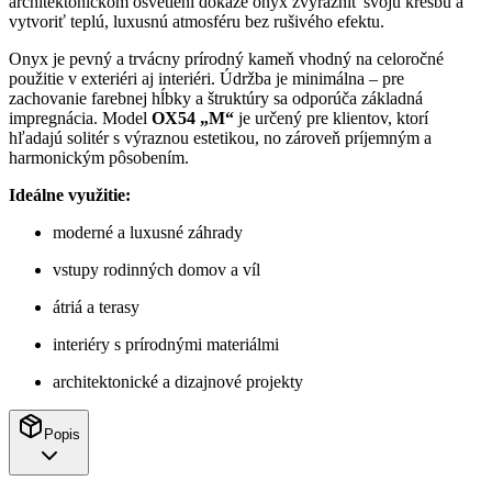
architektonickom osvetlení dokáže onyx zvýrazniť svoju kresbu a
vytvoriť teplú, luxusnú atmosféru bez rušivého efektu.
Onyx je pevný a trvácny prírodný kameň vhodný na celoročné
použitie v exteriéri aj interiéri. Údržba je minimálna – pre
zachovanie farebnej hĺbky a štruktúry sa odporúča základná
impregnácia. Model
OX54 „M“
je určený pre klientov, ktorí
hľadajú solitér s výraznou estetikou, no zároveň príjemným a
harmonickým pôsobením.
Ideálne využitie:
moderné a luxusné záhrady
vstupy rodinných domov a víl
átriá a terasy
interiéry s prírodnými materiálmi
architektonické a dizajnové projekty
Popis