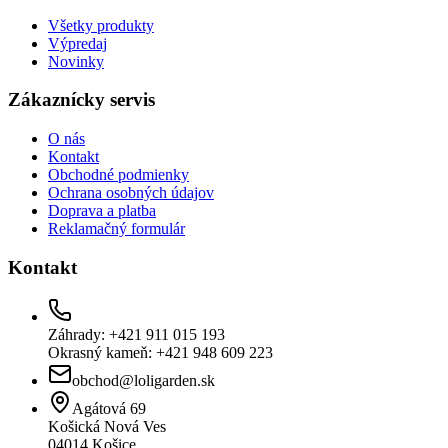
Všetky produkty
Výpredaj
Novinky
Zákaznícky servis
O nás
Kontakt
Obchodné podmienky
Ochrana osobných údajov
Doprava a platba
Reklamačný formulár
Kontakt
Záhrady: +421 911 015 193
Okrasný kameň: +421 948 609 223
obchod@loligarden.sk
Agátová 69
Košická Nová Ves
04014
Košice