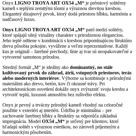
Onyx
LIGNO TROYA ART OX54 „M“
je prémiový solitérny
kameň s teplými zemitými tónmi a výraznou drevitou kresbou.
Elegantný dizajnový prvok, ktorý dodá priestoru hĺbku, harmóniu a
nadčasový luxus.
Onyx LIGNO TROYA ART OX54 „M“
patrí medzi solitéry,
ktoré spájajú silný vizuálny charakter s prirodzenou eleganciou.
Jeho teplé odtiene v kombinácii s kresbou pripomínajúcou štruktúru
dreva pôsobia pokojne, vyvážene a veľmi reprezentatívne. Každý
kus je originál – farebné prechody, línie aj tvar sú neopakovateľné a
vytvorené samotnou prírodou.
Stredný formát „M“ je ideálny ako
dominantný, no stále
kultivovaný prvok do záhrad, átrií, vstupných priestorov, terás
alebo moderných interiérov
. Výborne sa kombinuje s prírodnými
materiálmi ako drevo, betón, kov či okrasné trávy. Pri
architektonickom osvetlení dokáže onyx zvýrazniť svoju kresbu a
vytvoriť teplú, luxusnú atmosféru bez rušivého efektu.
Onyx je pevný a trvácny prírodný kameň vhodný na celoročné
použitie v exteriéri aj interiéri. Údržba je minimálna – pre
zachovanie farebnej hĺbky a štruktúry sa odporúča základná
impregnácia. Model
OX54 „M“
je určený pre klientov, ktorí
hľadajú solitér s výraznou estetikou, no zároveň príjemným a
harmonickým pôsobením.