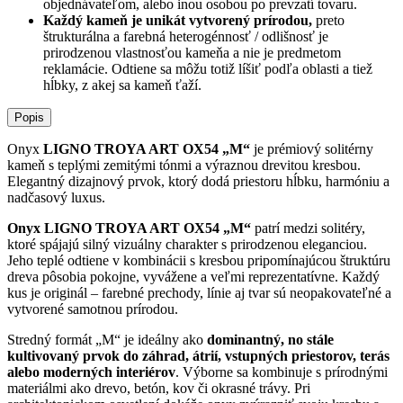
objednávateľom, alebo inou osobou po prevzatí tovaru.
Každý kameň je unikát vytvorený prírodou,
preto
štrukturálna a farebná heterogénnosť / odlišnosť je
prirodzenou vlastnosťou kameňa a nie je predmetom
reklamácie. Odtiene sa môžu totiž líšiť podľa oblasti a tiež
hĺbky, z akej sa kameň ťaží.
Popis
Onyx
LIGNO TROYA ART OX54 „M“
je prémiový solitérny
kameň s teplými zemitými tónmi a výraznou drevitou kresbou.
Elegantný dizajnový prvok, ktorý dodá priestoru hĺbku, harmóniu a
nadčasový luxus.
Onyx LIGNO TROYA ART OX54 „M“
patrí medzi solitéry,
ktoré spájajú silný vizuálny charakter s prirodzenou eleganciou.
Jeho teplé odtiene v kombinácii s kresbou pripomínajúcou štruktúru
dreva pôsobia pokojne, vyvážene a veľmi reprezentatívne. Každý
kus je originál – farebné prechody, línie aj tvar sú neopakovateľné a
vytvorené samotnou prírodou.
Stredný formát „M“ je ideálny ako
dominantný, no stále
kultivovaný prvok do záhrad, átrií, vstupných priestorov, terás
alebo moderných interiérov
. Výborne sa kombinuje s prírodnými
materiálmi ako drevo, betón, kov či okrasné trávy. Pri