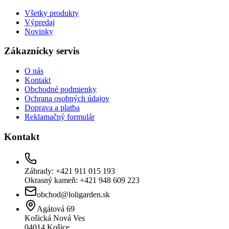
Všetky produkty
Výpredaj
Novinky
Zákaznícky servis
O nás
Kontakt
Obchodné podmienky
Ochrana osobných údajov
Doprava a platba
Reklamačný formulár
Kontakt
Záhrady: +421 911 015 193
Okrasný kameň: +421 948 609 223
obchod@loligarden.sk
Agátová 69
Košická Nová Ves
04014
Košice