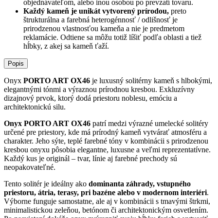
objednávateľom, alebo inou osobou po prevzatí tovaru.
Každý kameň je unikát vytvorený prírodou,
preto
štrukturálna a farebná heterogénnosť / odlišnosť je
prirodzenou vlastnosťou kameňa a nie je predmetom
reklamácie. Odtiene sa môžu totiž líšiť podľa oblasti a tiež
hĺbky, z akej sa kameň ťaží.
Popis
Onyx
PORTO ART OX46
je luxusný solitérny kameň s hlbokými,
elegantnými tónmi a výraznou prírodnou kresbou. Exkluzívny
dizajnový prvok, ktorý dodá priestoru noblesu, emóciu a
architektonickú silu.
Onyx PORTO ART OX46
patrí medzi výrazné umelecké solitéry
určené pre priestory, kde má prírodný kameň vytvárať atmosféru a
charakter. Jeho sýte, teplé farebné tóny v kombinácii s prirodzenou
kresbou onyxu pôsobia elegantne, luxusne a veľmi reprezentatívne.
Každý kus je originál – tvar, línie aj farebné prechody sú
neopakovateľné.
Tento solitér je ideálny ako
dominanta záhrady, vstupného
priestoru, átria, terasy, pri bazéne alebo v modernom interiéri
.
Výborne funguje samostatne, ale aj v kombinácii s tmavými štrkmi,
minimalistickou zeleňou, betónom či architektonickým osvetlením.