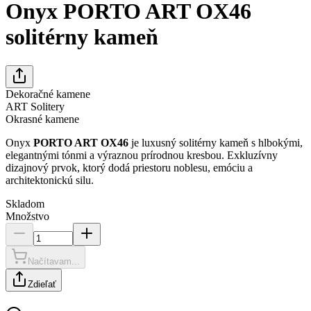
Onyx PORTO ART OX46
solitérny kameň
Dekoračné kamene
ART Solitery
Okrasné kamene
Onyx
PORTO ART OX46
je luxusný solitérny kameň s hlbokými,
elegantnými tónmi a výraznou prírodnou kresbou. Exkluzívny
dizajnový prvok, ktorý dodá priestoru noblesu, emóciu a
architektonickú silu.
Skladom
Množstvo
Načítavam...
Zdieľať