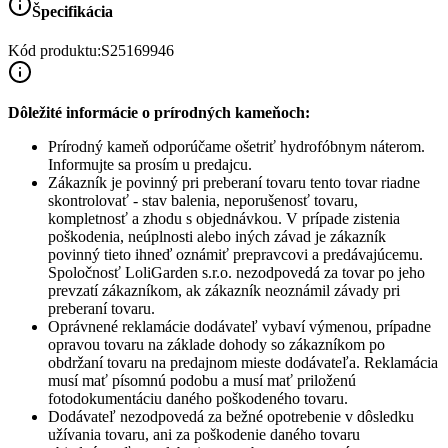
Špecifikácia
Kód produktu:
S25169946
Dôležité informácie o prírodných kameňoch:
Prírodný kameň odporúčame ošetriť hydrofóbnym náterom.
Informujte sa prosím u predajcu.
Zákazník je povinný pri preberaní tovaru tento tovar riadne
skontrolovať - stav balenia, neporušenosť tovaru,
kompletnosť a zhodu s objednávkou. V prípade zistenia
poškodenia, neúplnosti alebo iných závad je zákazník
povinný tieto ihneď oznámiť prepravcovi a predávajúcemu.
Spoločnosť
LoliGarden s.r.o.
nezodpovedá za tovar po jeho
prevzatí zákazníkom, ak zákazník neoznámil závady pri
preberaní tovaru.
Oprávnené reklamácie dodávateľ vybaví výmenou, prípadne
opravou tovaru na základe dohody so zákazníkom po
obdržaní tovaru na predajnom mieste dodávateľa. Reklamácia
musí mať písomnú podobu a musí mať priloženú
fotodokumentáciu daného poškodeného tovaru.
Dodávateľ nezodpovedá za bežné opotrebenie v dôsledku
užívania tovaru, ani za poškodenie daného tovaru