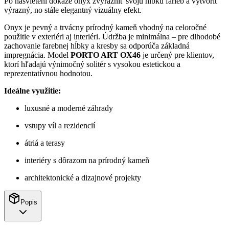
Po nasvietení dokáže onyx zvýrazniť svoju hĺbku farieb a vytvoriť
výrazný, no stále elegantný vizuálny efekt.
Onyx je pevný a trvácny prírodný kameň vhodný na celoročné
použitie v exteriéri aj interiéri. Údržba je minimálna – pre dlhodobé
zachovanie farebnej hĺbky a kresby sa odporúča základná
impregnácia. Model
PORTO ART OX46
je určený pre klientov,
ktorí hľadajú výnimočný solitér s vysokou estetickou a
reprezentatívnou hodnotou.
Ideálne využitie:
luxusné a moderné záhrady
vstupy víl a rezidencií
átriá a terasy
interiéry s dôrazom na prírodný kameň
architektonické a dizajnové projekty
Popis