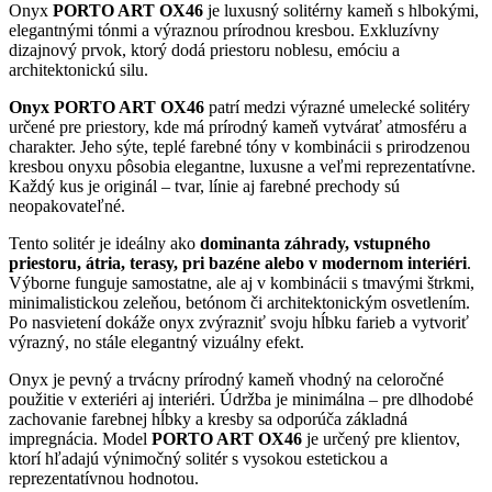
Onyx
PORTO ART OX46
je luxusný solitérny kameň s hlbokými,
elegantnými tónmi a výraznou prírodnou kresbou. Exkluzívny
dizajnový prvok, ktorý dodá priestoru noblesu, emóciu a
architektonickú silu.
Onyx PORTO ART OX46
patrí medzi výrazné umelecké solitéry
určené pre priestory, kde má prírodný kameň vytvárať atmosféru a
charakter. Jeho sýte, teplé farebné tóny v kombinácii s prirodzenou
kresbou onyxu pôsobia elegantne, luxusne a veľmi reprezentatívne.
Každý kus je originál – tvar, línie aj farebné prechody sú
neopakovateľné.
Tento solitér je ideálny ako
dominanta záhrady, vstupného
priestoru, átria, terasy, pri bazéne alebo v modernom interiéri
.
Výborne funguje samostatne, ale aj v kombinácii s tmavými štrkmi,
minimalistickou zeleňou, betónom či architektonickým osvetlením.
Po nasvietení dokáže onyx zvýrazniť svoju hĺbku farieb a vytvoriť
výrazný, no stále elegantný vizuálny efekt.
Onyx je pevný a trvácny prírodný kameň vhodný na celoročné
použitie v exteriéri aj interiéri. Údržba je minimálna – pre dlhodobé
zachovanie farebnej hĺbky a kresby sa odporúča základná
impregnácia. Model
PORTO ART OX46
je určený pre klientov,
ktorí hľadajú výnimočný solitér s vysokou estetickou a
reprezentatívnou hodnotou.