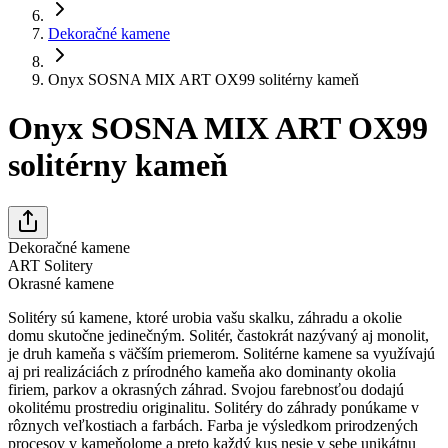
Dekoračné kamene
Onyx SOSNA MIX ART OX99 solitérny kameň
Onyx SOSNA MIX ART OX99
solitérny kameň
Dekoračné kamene
ART Solitery
Okrasné kamene
Solitéry sú kamene, ktoré urobia vašu skalku, záhradu a okolie
domu skutočne jedinečným. Solitér, častokrát nazývaný aj monolit,
je druh kameňa s väčším priemerom. Solitérne kamene sa využívajú
aj pri realizáciách z prírodného kameňa ako dominanty okolia
firiem, parkov a okrasných záhrad. Svojou farebnosťou dodajú
okolitému prostrediu originalitu. Solitéry do záhrady ponúkame v
rôznych veľkostiach a farbách. Farba je výsledkom prirodzených
procesov v kameňolome a preto každý kus nesie v sebe unikátnu