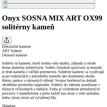
Onyx SOSNA MIX ART OX99
solitérny kameň
Dekoračné kamene
ART Solitery
Okrasné kamene
Solitéry sú kamene, ktoré urobia vašu skalku, záhradu a okolie
domu skutočne jedinečným. Solitér, častokrát nazývaný aj monolit,
je druh kameňa s väčším priemerom. Solitérne kamene sa využívajú
aj pri realizáciách z prírodného kameňa ako dominanty okolia
firiem, parkov a okrasných záhrad. Svojou farebnosťou dodajú
okolitému prostrediu originalitu. Solitéry do záhrady ponúkame v
rôznych veľkostiach a farbách. Farba je výsledkom prirodzených
procesov v kameňolome a preto každý kus nesie v sebe unikátnu
farbu, ktorá závisí od vyťaženej žily.
Skladom