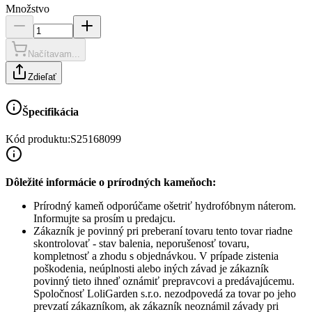
Množstvo
Načítavam...
Zdieľať
Špecifikácia
Kód produktu:
S25168099
Dôležité informácie o prírodných kameňoch:
Prírodný kameň odporúčame ošetriť hydrofóbnym náterom.
Informujte sa prosím u predajcu.
Zákazník je povinný pri preberaní tovaru tento tovar riadne
skontrolovať - stav balenia, neporušenosť tovaru,
kompletnosť a zhodu s objednávkou. V prípade zistenia
poškodenia, neúplnosti alebo iných závad je zákazník
povinný tieto ihneď oznámiť prepravcovi a predávajúcemu.
Spoločnosť
LoliGarden s.r.o.
nezodpovedá za tovar po jeho
prevzatí zákazníkom, ak zákazník neoznámil závady pri