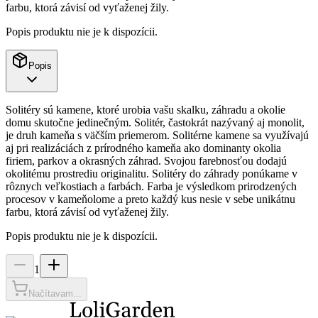
farbu, ktorá závisí od vyťaženej žily.
Popis produktu nie je k dispozícii.
Popis
Solitéry sú kamene, ktoré urobia vašu skalku, záhradu a okolie
domu skutočne jedinečným. Solitér, častokrát nazývaný aj monolit,
je druh kameňa s väčším priemerom. Solitérne kamene sa využívajú
aj pri realizáciách z prírodného kameňa ako dominanty okolia
firiem, parkov a okrasných záhrad. Svojou farebnosťou dodajú
okolitému prostrediu originalitu. Solitéry do záhrady ponúkame v
rôznych veľkostiach a farbách. Farba je výsledkom prirodzených
procesov v kameňolome a preto každý kus nesie v sebe unikátnu
farbu, ktorá závisí od vyťaženej žily.
Popis produktu nie je k dispozícii.
1
Načítavam...