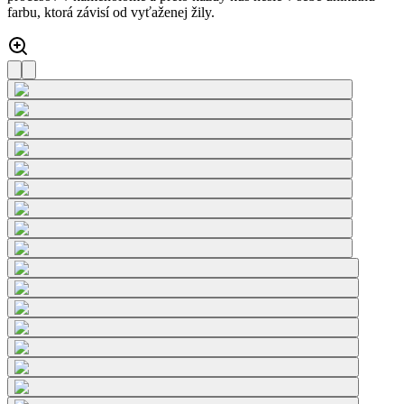
farbu, ktorá závisí od vyťaženej žily.