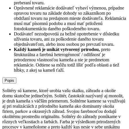
preberaní tovaru.
Oprávnené reklamácie dodávateľ vybaví výmenou, prípadne
opravou tovaru na základe dohody so zákazníkom po
obdržaní tovaru na predajnom mieste dodávateľa. Reklamácia
musí mať písomnú podobu a musí mať priloženú
fotodokumentáciu daného poškodeného tovaru.
Dodávateľ nezodpovedá za bežné opotrebenie v dôsledku
užívania tovaru, ani za poškodenie daného tovaru
objednávateľom, alebo inou osobou po prevzatí tovaru.
Každý kameň je unikát vytvorený prírodou,
preto
štrukturálna a farebná heterogénnosť / odlišnosť je
prirodzenou vlastnosťou kameňa a nie je predmetom
reklamácie. Odtiene sa môžu totiž líšiť podľa oblasti a tiež
hĺbky, z akej sa kameň ťaží.
Popis
Solitéry sú kamene, ktoré urobia vašu skalku, záhradu a okolie
domu skutočne jedinečným. Solitér, častokrát nazývaný aj monolit,
je druh kameňa s väčším priemerom. Solitérne kamene sa využívajú
aj pri realizáciách z prírodného kameňa ako dominanty okolia
firiem, parkov a okrasných záhrad. Svojou farebnosťou dodajú
okolitému prostrediu originalitu. Solitéry do záhrady ponúkame v
rôznych veľkostiach a farbách. Farba je výsledkom prirodzených
procesov v kameňolome a preto každý kus nesie v sebe unikátnu