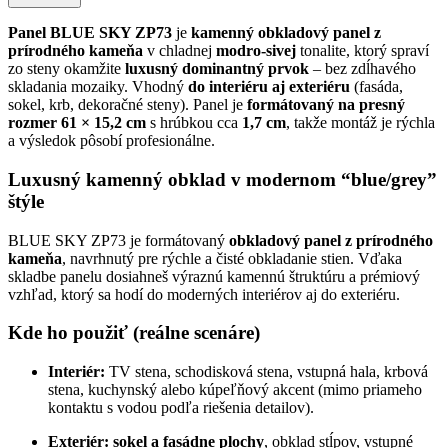
Panel BLUE SKY ZP73
je
kamenný obkladový panel z
prírodného kameňa
v chladnej
modro-sivej
tonalite, ktorý spraví
zo steny okamžite
luxusný dominantný prvok
– bez zdĺhavého
skladania mozaiky. Vhodný
do interiéru aj exteriéru
(fasáda,
sokel, krb, dekoračné steny). Panel je
formátovaný na presný
rozmer 61 × 15,2 cm
s hrúbkou cca
1,7 cm
, takže montáž je rýchla
a výsledok pôsobí profesionálne.
Luxusný kamenný obklad v modernom “blue/grey”
štýle
BLUE SKY ZP73 je formátovaný
obkladový panel z prírodného
kameňa
, navrhnutý pre rýchle a čisté obkladanie stien. Vďaka
skladbe panelu dosiahneš výraznú kamennú štruktúru a prémiový
vzhľad, ktorý sa hodí do moderných interiérov aj do exteriéru.
Kde ho použiť (reálne scenáre)
Interiér:
TV stena, schodisková stena, vstupná hala, krbová
stena, kuchynský alebo kúpeľňový akcent (mimo priameho
kontaktu s vodou podľa riešenia detailov).
Exteriér:
sokel a fasádne plochy
, obklad stĺpov, vstupné