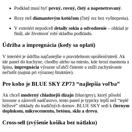
Podklad musí byť
pevný, rovný, čistý a napenetrovaný
.
Rezy rieš
diamantovým kotúčom
(čistý rez bez vyštiepenia).
V exteriéri nepodceň
detaily sokla a odvodnenie
– obklad je
finál, ale životnosť robí skladba podkladu.
Údržba a impregnácia (kedy sa oplatí)
V interiéri je údržba najčastejšie o pravidelnom oprášení/utretí. Ak
ide panel do kuchyne, chodby alebo na miesto, kde hrozí mastnota a
špina,
impregnácia
výrazne uľahčí čistenie a zníži zachytávanie
nečistôt (najmä pri výraznej štruktúre).
Pre koho je BLUE SKY ZP73 “najlepšia voľba”
Ak chceš
moderný chladnejší dizajn
(blue/grey), ktorý pôsobí
luxusne a zároveň nadčasovo, tento panel je typicky lepší než “teplé
béžové” obklady do tradičných domov. BLUE SKY sedí k
čiernym
doplnkom, mikrocementu, betónu, sklu a drevu
.
Cross-sell (zvýšenie košíka bez nátlaku)