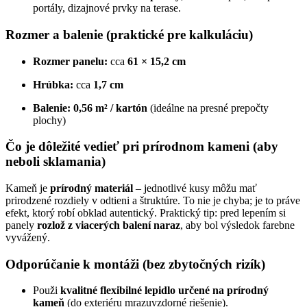
portály, dizajnové prvky na terase.
Rozmer a balenie (praktické pre kalkuláciu)
Rozmer panelu:
cca
61 × 15,2 cm
Hrúbka:
cca
1,7 cm
Balenie:
0,56 m² / kartón
(ideálne na presné prepočty
plochy)
Čo je dôležité vedieť pri prírodnom kameni (aby
neboli sklamania)
Kameň je
prírodný materiál
– jednotlivé kusy môžu mať
prirodzené rozdiely v odtieni a štruktúre. To nie je chyba; je to práve
efekt, ktorý robí obklad autentický. Praktický tip: pred lepením si
panely
rozlož z viacerých balení naraz
, aby bol výsledok farebne
vyvážený.
Odporúčanie k montáži (bez zbytočných rizík)
Použi
kvalitné flexibilné lepidlo určené na prírodný
kameň
(do exteriéru mrazuvzdorné riešenie).