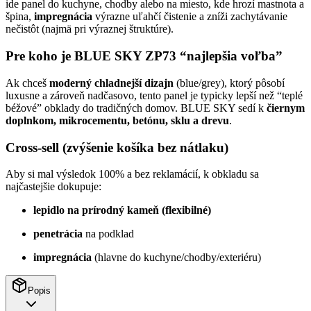
ide panel do kuchyne, chodby alebo na miesto, kde hrozí mastnota a
špina,
impregnácia
výrazne uľahčí čistenie a zníži zachytávanie
nečistôt (najmä pri výraznej štruktúre).
Pre koho je BLUE SKY ZP73 “najlepšia voľba”
Ak chceš
moderný chladnejší dizajn
(blue/grey), ktorý pôsobí
luxusne a zároveň nadčasovo, tento panel je typicky lepší než “teplé
béžové” obklady do tradičných domov. BLUE SKY sedí k
čiernym
doplnkom, mikrocementu, betónu, sklu a drevu
.
Cross-sell (zvýšenie košíka bez nátlaku)
Aby si mal výsledok 100% a bez reklamácií, k obkladu sa
najčastejšie dokupuje:
lepidlo na prírodný kameň (flexibilné)
penetrácia
na podklad
impregnácia
(hlavne do kuchyne/chodby/exteriéru)
Popis