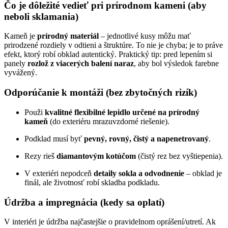
Čo je dôležité vedieť pri prírodnom kameni (aby
neboli sklamania)
Kameň je
prírodný materiál
– jednotlivé kusy môžu mať
prirodzené rozdiely v odtieni a štruktúre. To nie je chyba; je to práve
efekt, ktorý robí obklad autentický. Praktický tip: pred lepením si
panely
rozlož z viacerých balení naraz
, aby bol výsledok farebne
vyvážený.
Odporúčanie k montáži (bez zbytočných rizík)
Použi
kvalitné flexibilné lepidlo určené na prírodný
kameň
(do exteriéru mrazuvzdorné riešenie).
Podklad musí byť
pevný, rovný, čistý a napenetrovaný
.
Rezy rieš
diamantovým kotúčom
(čistý rez bez vyštiepenia).
V exteriéri nepodceň
detaily sokla a odvodnenie
– obklad je
finál, ale životnosť robí skladba podkladu.
Údržba a impregnácia (kedy sa oplatí)
V interiéri je údržba najčastejšie o pravidelnom oprášení/utretí. Ak