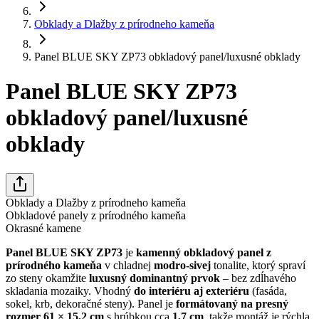
Obklady a Dlažby z prírodneho kameňa
Panel BLUE SKY ZP73 obkladový panel/luxusné obklady
Panel BLUE SKY ZP73
obkladový panel/luxusné
obklady
Obklady a Dlažby z prírodneho kameňa
Obkladové panely z prírodného kameňa
Okrasné kamene
Panel BLUE SKY ZP73
je
kamenný obkladový panel z
prírodného kameňa
v chladnej
modro-sivej
tonalite, ktorý spraví
zo steny okamžite
luxusný dominantný prvok
– bez zdĺhavého
skladania mozaiky. Vhodný
do interiéru aj exteriéru
(fasáda,
sokel, krb, dekoračné steny). Panel je
formátovaný na presný
rozmer 61 × 15,2 cm
s hrúbkou cca
1,7 cm
, takže montáž je rýchla