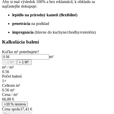
Aby si mal výsledok 100% a bez reklamácií, k obkladu sa
najčastejšie dokupuje:
lepidlo na prírodný kameň (flexibilné)
penetrácia
na podklad
impregnácia
(hlavne do kuchyne/chodby/exteriéru)
Kalkulácia balení
Koľko
m²
potrebujete?
m²
− 1
M².
+ 1
M².
m²
/
m²
0.56
Počet balení
1
×
Celkom
m²
0.56
m²
Cena /
m²
66,80 €
+10 % rezerva
Cena spolu
37,41 €