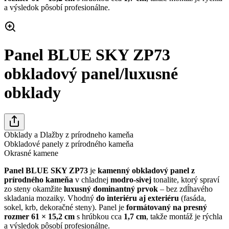
a výsledok pôsobí profesionálne.
Panel BLUE SKY ZP73
obkladový panel/luxusné
obklady
Obklady a Dlažby z prírodneho kameňa
Obkladové panely z prírodného kameňa
Okrasné kamene
Panel BLUE SKY ZP73
je
kamenný obkladový panel z
prírodného kameňa
v chladnej
modro-sivej
tonalite, ktorý spraví
zo steny okamžite
luxusný dominantný prvok
– bez zdĺhavého
skladania mozaiky. Vhodný
do interiéru aj exteriéru
(fasáda,
sokel, krb, dekoračné steny). Panel je
formátovaný na presný
rozmer 61 × 15,2 cm
s hrúbkou cca
1,7 cm
, takže montáž je rýchla
a výsledok pôsobí profesionálne.