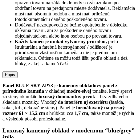
opravou tovaru na základe dohody so zákazníkom po
obdržaní tovaru na predajnom mieste dodávateľa. Reklamácia
musí mať písomnú podobu a musí mať priloženú
fotodokumentáciu daného poškodeného tovaru.
Dodávateľ nezodpovedá za bežné opotrebenie v dôsledku
užívania tovaru, ani za poškodenie daného tovaru
objednávateľom, alebo inou osobou po prevzatí tovaru.
Každý kameň je unikát vytvorený prírodou,
preto
štrukturálna a farebná heterogénnosť / odlišnosť je
prirodzenou vlastnosťou kameňa a nie je predmetom
reklamácie. Odtiene sa môžu totiž líšiť podľa oblasti a tiež
hĺbky, z akej sa kameň ťaží.
Popis
Panel BLUE SKY ZP73
je
kamenný obkladový panel z
prírodného kameňa
v chladnej
modro-sivej
tonalite, ktorý spraví
zo steny okamžite
luxusný dominantný prvok
– bez zdĺhavého
skladania mozaiky. Vhodný
do interiéru aj exteriéru
(fasáda,
sokel, krb, dekoračné steny). Panel je
formátovaný na presný
rozmer 61 × 15,2 cm
s hrúbkou cca
1,7 cm
, takže montáž je rýchla
a výsledok pôsobí profesionálne.
Luxusný kamenný obklad v modernom “blue/grey”
štýle