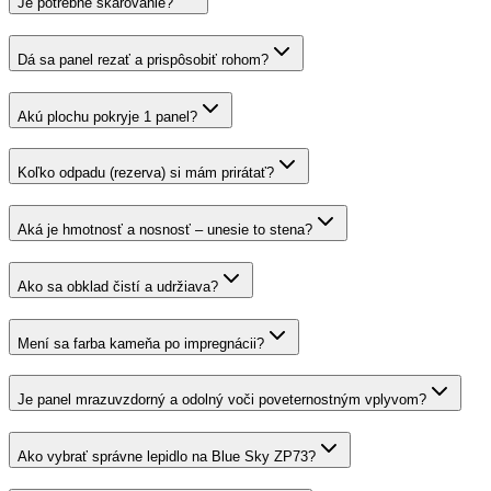
Je potrebné škárovanie?
Dá sa panel rezať a prispôsobiť rohom?
Akú plochu pokryje 1 panel?
Koľko odpadu (rezerva) si mám prirátať?
Aká je hmotnosť a nosnosť – unesie to stena?
Ako sa obklad čistí a udržiava?
Mení sa farba kameňa po impregnácii?
Je panel mrazuvzdorný a odolný voči poveternostným vplyvom?
Ako vybrať správne lepidlo na Blue Sky ZP73?