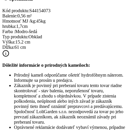
Kód produktu:
S44154073
Balenie
:
0,56 m²
Hmotnosť MJ /kg
:
45kg
hrubka
:
1,7cm
Farba
:
Modro-šedá
Typ produktu
:
Obklad
Výška
:
15.2 cm
Dĺžka
:
61 cm
Dôležité informácie o prírodných kameňoch:
Prírodný kameň odporúčame ošetriť hydrofóbnym náterom.
Informujte sa prosím u predajcu.
Zákazník je povinný pri preberaní tovaru tento tovar riadne
skontrolovať - stav balenia, neporušenosť tovaru,
kompletnosť a zhodu s objednávkou. V prípade zistenia
poškodenia, neúplnosti alebo iných závad je zákazník
povinný tieto ihneď oznámiť prepravcovi a predávajúcemu.
Spoločnosť
LoliGarden s.r.o.
nezodpovedá za tovar po jeho
prevzatí zákazníkom, ak zákazník neoznámil závady pri
preberaní tovaru.
Oprávnené reklamácie dodávateľ vybaví výmenou, prípadne