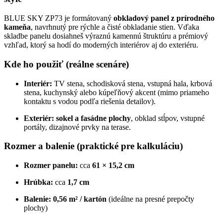
BLUE SKY ZP73 je formátovaný
obkladový panel z prírodného
kameňa
, navrhnutý pre rýchle a čisté obkladanie stien. Vďaka
skladbe panelu dosiahneš výraznú kamennú štruktúru a prémiový
vzhľad, ktorý sa hodí do moderných interiérov aj do exteriéru.
Kde ho použiť (reálne scenáre)
Interiér:
TV stena, schodisková stena, vstupná hala, krbová
stena, kuchynský alebo kúpeľňový akcent (mimo priameho
kontaktu s vodou podľa riešenia detailov).
Exteriér:
sokel a fasádne plochy
, obklad stĺpov, vstupné
portály, dizajnové prvky na terase.
Rozmer a balenie (praktické pre kalkuláciu)
Rozmer panelu:
cca
61 × 15,2 cm
Hrúbka:
cca
1,7 cm
Balenie:
0,56 m² / kartón
(ideálne na presné prepočty
plochy)