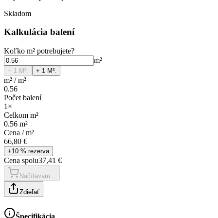
Skladom
Kalkulácia balení
Koľko
m²
potrebujete?
m²
− 1
M².
+ 1
M².
m²
/
m²
0.56
Počet balení
1
×
Celkom
m²
0.56
m²
Cena /
m²
66,80 €
+10 % rezerva
Cena spolu
37,41 €
Načítavam...
Zdieľať
Špecifikácia