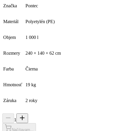
Značka
Pontec
Materiál
Polyetylén (PE)
Objem
1 000 l
Rozmery
240 × 140 × 62 cm
Farba
Čierna
Hmotnosť
19 kg
Záruka
2 roky
1
Načítavam...