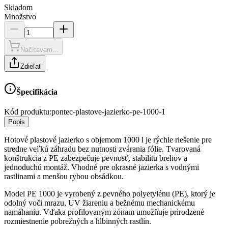
Skladom
Množstvo
Načítavam...
Zdieľať
Špecifikácia
Kód produktu:
pontec-plastove-jazierko-pe-1000-1
Popis
Hotové plastové jazierko s objemom 1000 l je rýchle riešenie pre
stredne veľkú záhradu bez nutnosti zvárania fólie. Tvarovaná
konštrukcia z PE zabezpečuje pevnosť, stabilitu brehov a
jednoduchú montáž. Vhodné pre okrasné jazierka s vodnými
rastlinami a menšou rybou obsádkou.
Model PE 1000 je vyrobený z pevného polyetylénu (PE), ktorý je
odolný voči mrazu, UV žiareniu a bežnému mechanickému
namáhaniu. Vďaka profilovaným zónam umožňuje prirodzené
rozmiestnenie pobrežných a hlbinných rastlín.