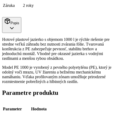
Záruka
2 roky
Popis
Hotové plastové jazierko s objemom 1000 l je rýchle riešenie pre
stredne veľkú záhradu bez nutnosti zvárania fólie. Tvarovaná
konštrukcia z PE zabezpečuje pevnosť, stabilitu brehov a
jednoduchú montáž. Vhodné pre okrasné jazierka s vodnými
rastlinami a menšou rybou obsádkou.
Model PE 1000 je vyrobený z pevného polyetylénu (PE), ktorý je
odolný voči mrazu, UV žiareniu a bežnému mechanickému
namáhaniu. Vďaka profilovaným zónam umožňuje prirodzené
rozmiestnenie pobrežných a hlbinných rastlín.
Parametre produktu
Parameter
Hodnota