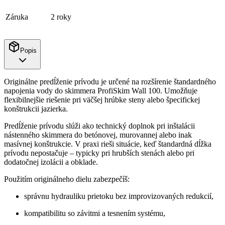
Záruka
2 roky
Popis
Originálne predĺženie prívodu je určené na rozšírenie štandardného
napojenia vody do skimmera ProfiSkim Wall 100. Umožňuje
flexibilnejšie riešenie pri väčšej hrúbke steny alebo špecifickej
konštrukcii jazierka.
Predĺženie prívodu slúži ako technický doplnok pri inštalácii
nástenného skimmera do betónovej, murovannej alebo inak
masívnej konštrukcie. V praxi rieši situácie, keď štandardná dĺžka
prívodu nepostačuje – typicky pri hrubších stenách alebo pri
dodatočnej izolácii a obklade.
Použitím originálneho dielu zabezpečíš:
správnu hydrauliku prietoku bez improvizovaných redukcií,
kompatibilitu so závitmi a tesnením systému,