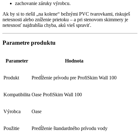
zachovanie záruky výrobcu.
Ak by si to riešil „na kolene“ bežnými PVC tvarovkami, riskuješ
netesnosti alebo zníženie prietoku – a pri stenovom skimmery je
netesnosť najdrahšia chyba, akú vieš spraviť.
Parametre produktu
Parameter
Hodnota
Produkt
Predĺženie prívodu pre ProfiSkim Wall 100
Kompatibilita
Oase ProfiSkim Wall 100
Výrobca
Oase
Použitie
Predĺženie štandardného prívodu vody