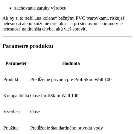
zachovanie záruky výrobcu.
Ak by si to riešil „na kolene“ bežnými PVC tvarovkami, riskuješ
netesnosti alebo zníženie prietoku – a pri stenovom skimmery je
netesnosť najdrahšia chyba, akú vieš spraviť.
Parametre produktu
Parameter
Hodnota
Produkt
Predĺženie prívodu pre ProfiSkim Wall 100
Kompatibilita
Oase ProfiSkim Wall 100
Výrobca
Oase
Použitie
Predĺženie štandardného prívodu vody