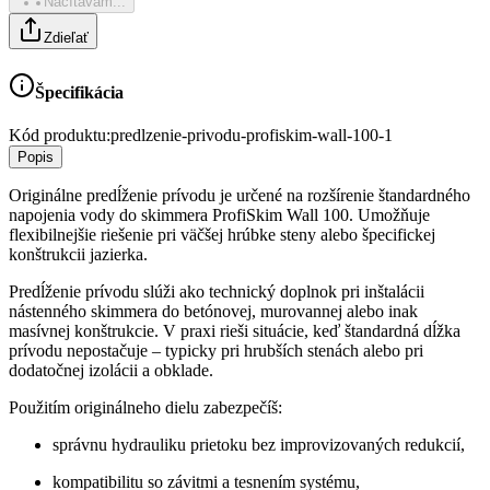
Načítavam...
Zdieľať
Špecifikácia
Kód produktu:
predlzenie-privodu-profiskim-wall-100-1
Popis
Originálne predĺženie prívodu je určené na rozšírenie štandardného
napojenia vody do skimmera ProfiSkim Wall 100. Umožňuje
flexibilnejšie riešenie pri väčšej hrúbke steny alebo špecifickej
konštrukcii jazierka.
Predĺženie prívodu slúži ako technický doplnok pri inštalácii
nástenného skimmera do betónovej, murovannej alebo inak
masívnej konštrukcie. V praxi rieši situácie, keď štandardná dĺžka
prívodu nepostačuje – typicky pri hrubších stenách alebo pri
dodatočnej izolácii a obklade.
Použitím originálneho dielu zabezpečíš:
správnu hydrauliku prietoku bez improvizovaných redukcií,
kompatibilitu so závitmi a tesnením systému,