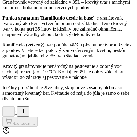
Granátovník vetvený od základne v 35L – krovitý tvar s mnohými
konármi a bohatou úrodou červených plodov.
Punica granatum 'Ramificado desde la base'
je granátovník
tvarovaný ako ker s vetvením priamo od základne. Tento krovitý
tvar v kontajneri 35 litrov je ideálny pre záhradné ohraničenia,
skupinové výsadby alebo ako hustý dekoratívny ker.
Ramificado (vetvený) tvar ponúka väčšiu plochu pre tvorbu kvetov
a plodov. V lete je ker pokrytý žiarivočervenými kvetmi, neskôr
granátovými jablkami v rôznych štádiách zrenia.
Krovitý granátovník je nenáročný na pestovanie a odolný voči
suchu aj mrazu (do –10 °C). Kontajner 35L je dobrý základ pre
výsadbu do záhrady aj pestovanie v nádobe.
Ideálny pre záhradné živé ploty, skupinové výsadby alebo ako
samostatný kvetnatý ker. Kvitnutie od mája do júla je samo o sebe
divadelnou šou.
1
Načítavam...