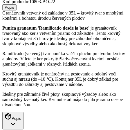
Kód produktu:
10803-BO-22
Popis
Granátovník vetvený od základne v 35L – krovitý tvar s mnohými
konármi a bohatou úrodou červených plodov.
Punica granatum 'Ramificado desde la base'
je granátovník
tvarovaný ako ker s vetvením priamo od základne. Tento krovitý
tvar v kontajneri 35 litrov je ideálny pre záhradné ohraničenia,
skupinové výsadby alebo ako hustý dekoratívny ker.
Ramificado (vetvený) tvar ponúka väčšiu plochu pre tvorbu kvetov
a plodov. V lete je ker pokrytý žiarivočervenými kvetmi, neskôr
granátovými jablkami v rôznych štádiách zrenia.
Krovitý granátovník je nenáročný na pestovanie a odolný voči
suchu aj mrazu (do –10 °C). Kontajner 35L je dobrý základ pre
výsadbu do záhrady aj pestovanie v nádobe.
Ideálny pre záhradné živé ploty, skupinové výsadby alebo ako
samostatný kvetnatý ker. Kvitnutie od mája do júla je samo o sebe
divadelnou šou.
Popis