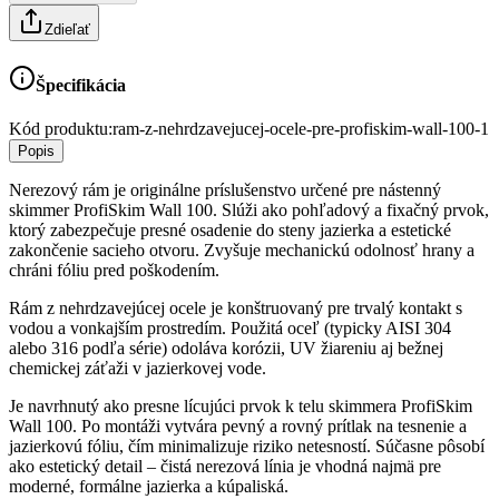
Zdieľať
Špecifikácia
Kód produktu:
ram-z-nehrdzavejucej-ocele-pre-profiskim-wall-100-1
Popis
Nerezový rám je originálne príslušenstvo určené pre nástenný
skimmer ProfiSkim Wall 100. Slúži ako pohľadový a fixačný prvok,
ktorý zabezpečuje presné osadenie do steny jazierka a estetické
zakončenie sacieho otvoru. Zvyšuje mechanickú odolnosť hrany a
chráni fóliu pred poškodením.
Rám z nehrdzavejúcej ocele je konštruovaný pre trvalý kontakt s
vodou a vonkajším prostredím. Použitá oceľ (typicky AISI 304
alebo 316 podľa série) odoláva korózii, UV žiareniu aj bežnej
chemickej záťaži v jazierkovej vode.
Je navrhnutý ako presne lícujúci prvok k telu skimmera ProfiSkim
Wall 100. Po montáži vytvára pevný a rovný prítlak na tesnenie a
jazierkovú fóliu, čím minimalizuje riziko netesností. Súčasne pôsobí
ako estetický detail – čistá nerezová línia je vhodná najmä pre
moderné, formálne jazierka a kúpaliská.