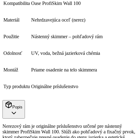
Kompatibilita
Oase ProfiSkim Wall 100
Materiál
Nehrdzavejúca oceľ (nerez)
Použitie
Nástenný skimmer – pohľadový rám
Odolnosť
UV, voda, bežná jazierková chémia
Montáž
Priame osadenie na telo skimmera
Typ produktu
Originálne príslušenstvo
Popis
Nerezový rám je originálne príslušenstvo určené pre nástenný
skimmer ProfiSkim Wall 100. Slúži ako pohľadový a fixačný prvok,
ktorý zabezpečuje presné osadenie do steny jazierka a estetické