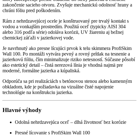
zakončenie sacieho otvoru. Zvyšuje mechanickú odolnosť hrany a
chráni fóliu pred poškodením.
Rám z nehrdzavejúcej ocele je konštruovaný pre trvalý kontakt s
vodou a vonkajším prostredím. Použitá oceľ (typicky AISI 304
alebo 316 podľa série) odoláva korózii, UV žiareniu aj bežnej
chemickej záťaži v jazierkovej vode.
Je navrhnutý ako presne lícujúci prvok k telu skimmera ProfiSkim
Wall 100. Po montáži vytvára pevný a rovný prítlak na tesnenie a
jazierkovú fóliu, čím minimalizuje riziko netesností. Súčasne pôsobí
ako estetický detail – čistá nerezová línia je vhodná najmä pre
moderné, formálne jazierka a kúpaliská.
Odporúča sa pri realizáciách s betónovou stenou alebo kamenným
obkladom, kde je požiadavka na vizuálne čisté napojenie
technológie na konštrukciu jazierka.
Hlavné výhody
Odolná nehrdzavejúca oceľ – dlhá životnosť bez korózie
Presné lícovanie s ProfiSkim Wall 100