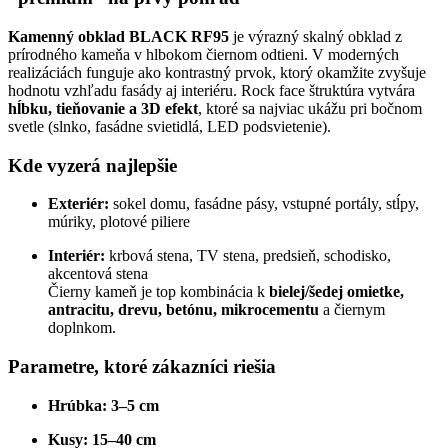
Kamenný obklad BLACK RF95
je výrazný skalný obklad z
prírodného kameňa v hlbokom čiernom odtieni. V moderných
realizáciách funguje ako kontrastný prvok, ktorý okamžite zvyšuje
hodnotu vzhľadu fasády aj interiéru. Rock face štruktúra vytvára
hĺbku, tieňovanie a 3D efekt
, ktoré sa najviac ukážu pri bočnom
svetle (slnko, fasádne svietidlá, LED podsvietenie).
Kde vyzerá najlepšie
Exteriér:
sokel domu, fasádne pásy, vstupné portály, stĺpy,
múriky, plotové piliere
Interiér:
krbová stena, TV stena, predsieň, schodisko,
akcentová stena
Čierny kameň je top kombinácia k
bielej/šedej omietke,
antracitu, drevu, betónu, mikrocementu
a čiernym
doplnkom.
Parametre, ktoré zákazníci riešia
Hrúbka:
3–5 cm
Kusy:
15–40 cm