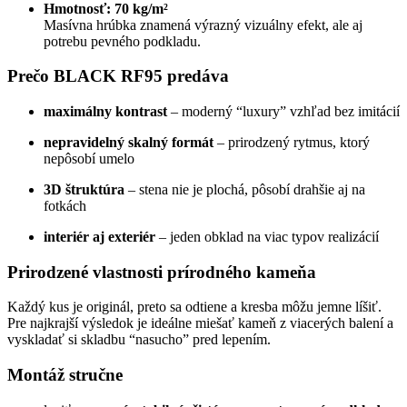
Hmotnosť:
70 kg/m²
Masívna hrúbka znamená výrazný vizuálny efekt, ale aj
potrebu pevného podkladu.
Prečo BLACK RF95 predáva
maximálny kontrast
– moderný “luxury” vzhľad bez imitácií
nepravidelný skalný formát
– prirodzený rytmus, ktorý
nepôsobí umelo
3D štruktúra
– stena nie je plochá, pôsobí drahšie aj na
fotkách
interiér aj exteriér
– jeden obklad na viac typov realizácií
Prirodzené vlastnosti prírodného kameňa
Každý kus je originál, preto sa odtiene a kresba môžu jemne líšiť.
Pre najkrajší výsledok je ideálne miešať kameň z viacerých balení a
vyskladať si skladbu “nasucho” pred lepením.
Montáž stručne