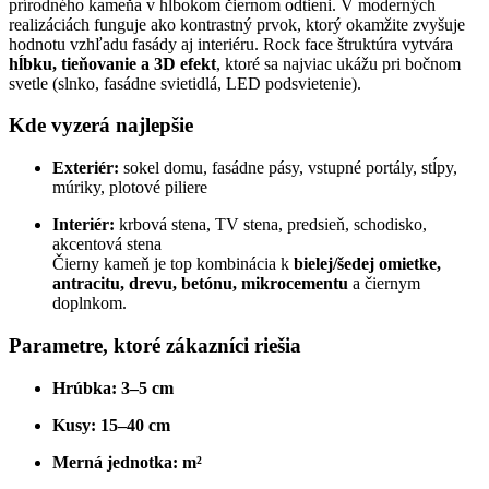
prírodného kameňa v hlbokom čiernom odtieni. V moderných
realizáciách funguje ako kontrastný prvok, ktorý okamžite zvyšuje
hodnotu vzhľadu fasády aj interiéru. Rock face štruktúra vytvára
hĺbku, tieňovanie a 3D efekt
, ktoré sa najviac ukážu pri bočnom
svetle (slnko, fasádne svietidlá, LED podsvietenie).
Kde vyzerá najlepšie
Exteriér:
sokel domu, fasádne pásy, vstupné portály, stĺpy,
múriky, plotové piliere
Interiér:
krbová stena, TV stena, predsieň, schodisko,
akcentová stena
Čierny kameň je top kombinácia k
bielej/šedej omietke,
antracitu, drevu, betónu, mikrocementu
a čiernym
doplnkom.
Parametre, ktoré zákazníci riešia
Hrúbka:
3–5 cm
Kusy:
15–40 cm
Merná jednotka:
m²