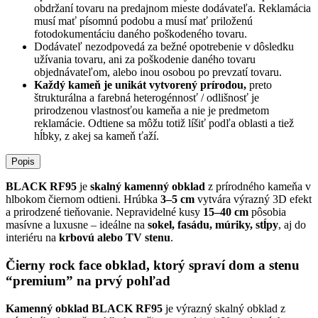
obdržaní tovaru na predajnom mieste dodávateľa. Reklamácia
musí mať písomnú podobu a musí mať priloženú
fotodokumentáciu daného poškodeného tovaru.
Dodávateľ nezodpovedá za bežné opotrebenie v dôsledku
užívania tovaru, ani za poškodenie daného tovaru
objednávateľom, alebo inou osobou po prevzatí tovaru.
Každý kameň je unikát vytvorený prírodou,
preto
štrukturálna a farebná heterogénnosť / odlišnosť je
prirodzenou vlastnosťou kameňa a nie je predmetom
reklamácie. Odtiene sa môžu totiž líšiť podľa oblasti a tiež
hĺbky, z akej sa kameň ťaží.
Popis
BLACK RF95
je
skalný kamenný obklad
z prírodného kameňa v
hlbokom čiernom odtieni. Hrúbka
3–5 cm
vytvára výrazný 3D efekt
a prirodzené tieňovanie. Nepravidelné kusy
15–40 cm
pôsobia
masívne a luxusne – ideálne na
sokel, fasádu, múriky, stĺpy
, aj do
interiéru na
krbovú alebo TV stenu
.
Čierny rock face obklad, ktorý spraví dom a stenu
“premium” na prvý pohľad
Kamenný obklad BLACK RF95
je výrazný skalný obklad z