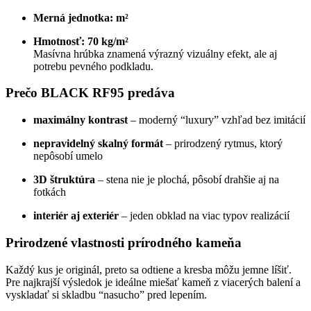
Merná jednotka:
m²
Hmotnosť:
70 kg/m²
Masívna hrúbka znamená výrazný vizuálny efekt, ale aj
potrebu pevného podkladu.
Prečo BLACK RF95 predáva
maximálny kontrast
– moderný “luxury” vzhľad bez imitácií
nepravidelný skalný formát
– prirodzený rytmus, ktorý
nepôsobí umelo
3D štruktúra
– stena nie je plochá, pôsobí drahšie aj na
fotkách
interiér aj exteriér
– jeden obklad na viac typov realizácií
Prirodzené vlastnosti prírodného kameňa
Každý kus je originál, preto sa odtiene a kresba môžu jemne líšiť.
Pre najkrajší výsledok je ideálne miešať kameň z viacerých balení a
vyskladať si skladbu “nasucho” pred lepením.