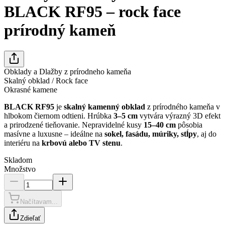
BLACK RF95 – rock face
prírodný kameň
Obklady a Dlažby z prírodneho kameňa
Skalný obklad / Rock face
Okrasné kamene
BLACK RF95
je
skalný kamenný obklad
z prírodného kameňa v
hlbokom čiernom odtieni. Hrúbka
3–5 cm
vytvára výrazný 3D efekt
a prirodzené tieňovanie. Nepravidelné kusy
15–40 cm
pôsobia
masívne a luxusne – ideálne na
sokel, fasádu, múriky, stĺpy
, aj do
interiéru na
krbovú alebo TV stenu
.
Skladom
Množstvo
Načítavam...
Zdieľať