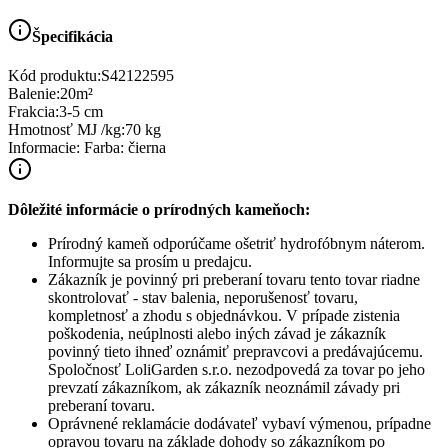
Špecifikácia
Kód produktu:
S42122595
Balenie
:
20m²
Frakcia
:
3-5 cm
Hmotnosť MJ /kg
:
70 kg
Informacie
:
Farba: čierna
Dôležité informácie o prírodných kameňoch:
Prírodný kameň odporúčame ošetriť hydrofóbnym náterom.
Informujte sa prosím u predajcu.
Zákazník je povinný pri preberaní tovaru tento tovar riadne
skontrolovať - stav balenia, neporušenosť tovaru,
kompletnosť a zhodu s objednávkou. V prípade zistenia
poškodenia, neúplnosti alebo iných závad je zákazník
povinný tieto ihneď oznámiť prepravcovi a predávajúcemu.
Spoločnosť
LoliGarden s.r.o.
nezodpovedá za tovar po jeho
prevzatí zákazníkom, ak zákazník neoznámil závady pri
preberaní tovaru.
Oprávnené reklamácie dodávateľ vybaví výmenou, prípadne
opravou tovaru na základe dohody so zákazníkom po