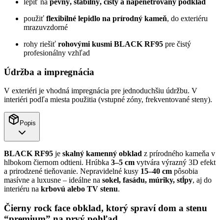
lepiť na
pevný, stabilný, čistý a napenetrovaný podklad
použiť
flexibilné lepidlo na prírodný kameň
, do exteriéru
mrazuvzdorné
rohy riešiť
rohovými kusmi BLACK RF95
pre čistý
profesionálny vzhľad
Údržba a impregnácia
V exteriéri je vhodná impregnácia pre jednoduchšiu údržbu. V
interiéri podľa miesta použitia (vstupné zóny, frekventované steny).
Popis
BLACK RF95
je
skalný kamenný obklad
z prírodného kameňa v
hlbokom čiernom odtieni. Hrúbka
3–5 cm
vytvára výrazný 3D efekt
a prirodzené tieňovanie. Nepravidelné kusy
15–40 cm
pôsobia
masívne a luxusne – ideálne na
sokel, fasádu, múriky, stĺpy
, aj do
interiéru na
krbovú alebo TV stenu
.
Čierny rock face obklad, ktorý spraví dom a stenu
“premium” na prvý pohľad