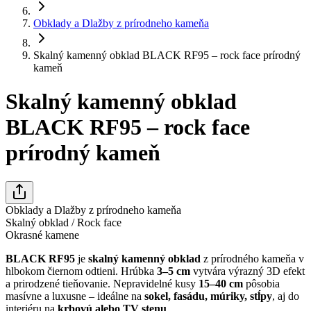
Obklady a Dlažby z prírodneho kameňa
Skalný kamenný obklad BLACK RF95 – rock face prírodný
kameň
Skalný kamenný obklad
BLACK RF95 – rock face
prírodný kameň
Obklady a Dlažby z prírodneho kameňa
Skalný obklad / Rock face
Okrasné kamene
BLACK RF95
je
skalný kamenný obklad
z prírodného kameňa v
hlbokom čiernom odtieni. Hrúbka
3–5 cm
vytvára výrazný 3D efekt
a prirodzené tieňovanie. Nepravidelné kusy
15–40 cm
pôsobia
masívne a luxusne – ideálne na
sokel, fasádu, múriky, stĺpy
, aj do
interiéru na
krbovú alebo TV stenu
.