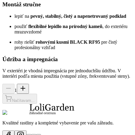
Montáž stručne
lepiť na
pevný, stabilný, čistý a napenetrovaný podklad
použiť
flexibilné lepidlo na prírodný kameň
, do exteriéru
mrazuvzdorné
rohy riešiť
rohovými kusmi BLACK RF95
pre čistý
profesionálny vzhľad
Údržba a impregnácia
V exteriéri je vhodná impregnácia pre jednoduchšiu údržbu. V
interiéri podľa miesta použitia (vstupné zóny, frekventované steny).
1
Načítavam...
Kvalitné rastliny a kompletné vybavenie pre vašu záhradu.