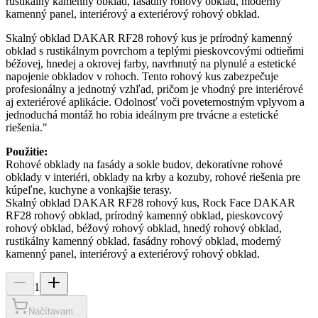
rustikálny kamenný obklad, fasádny rohový obklad, moderný
kamenný panel, interiérový a exteriérový rohový obklad.
Skalný obklad DAKAR RF28 rohový kus je prírodný kamenný
obklad s rustikálnym povrchom a teplými pieskovcovými odtieňmi
béžovej, hnedej a okrovej farby, navrhnutý na plynulé a estetické
napojenie obkladov v rohoch. Tento rohový kus zabezpečuje
profesionálny a jednotný vzhľad, pričom je vhodný pre interiérové
aj exteriérové aplikácie. Odolnosť voči poveternostným vplyvom a
jednoduchá montáž ho robia ideálnym pre trvácne a estetické
riešenia."
Použitie:
Rohové obklady na fasády a sokle budov, dekoratívne rohové
obklady v interiéri, obklady na krby a kozuby, rohové riešenia pre
kúpeľne, kuchyne a vonkajšie terasy.
Skalný obklad DAKAR RF28 rohový kus, Rock Face DAKAR
RF28 rohový obklad, prírodný kamenný obklad, pieskovcový
rohový obklad, béžový rohový obklad, hnedý rohový obklad,
rustikálny kamenný obklad, fasádny rohový obklad, moderný
kamenný panel, interiérový a exteriérový rohový obklad.
1
Načítavam...