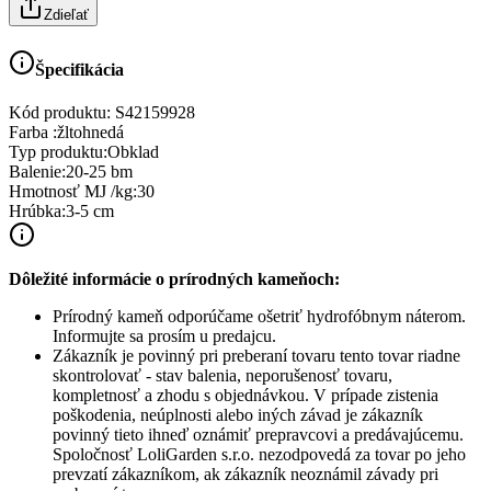
Zdieľať
Špecifikácia
Kód produktu:
S42159928
Farba
:
žltohnedá
Typ produktu
:
Obklad
Balenie
:
20-25 bm
Hmotnosť MJ /kg
:
30
Hrúbka
:
3-5 cm
Dôležité informácie o prírodných kameňoch:
Prírodný kameň odporúčame ošetriť hydrofóbnym náterom.
Informujte sa prosím u predajcu.
Zákazník je povinný pri preberaní tovaru tento tovar riadne
skontrolovať - stav balenia, neporušenosť tovaru,
kompletnosť a zhodu s objednávkou. V prípade zistenia
poškodenia, neúplnosti alebo iných závad je zákazník
povinný tieto ihneď oznámiť prepravcovi a predávajúcemu.
Spoločnosť
LoliGarden s.r.o.
nezodpovedá za tovar po jeho
prevzatí zákazníkom, ak zákazník neoznámil závady pri