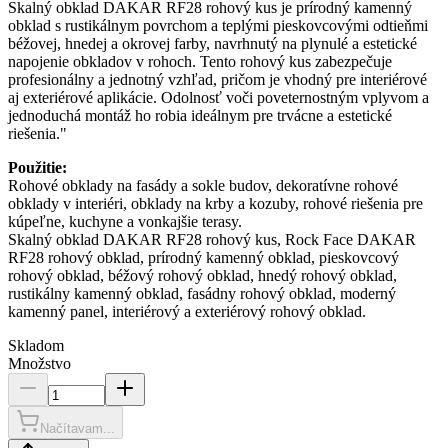
Skalný obklad DAKAR RF28 rohový kus je prírodný kamenný
obklad s rustikálnym povrchom a teplými pieskovcovými odtieňmi
béžovej, hnedej a okrovej farby, navrhnutý na plynulé a estetické
napojenie obkladov v rohoch. Tento rohový kus zabezpečuje
profesionálny a jednotný vzhľad, pričom je vhodný pre interiérové
aj exteriérové aplikácie. Odolnosť voči poveternostným vplyvom a
jednoduchá montáž ho robia ideálnym pre trvácne a estetické
riešenia."
Použitie:
Rohové obklady na fasády a sokle budov, dekoratívne rohové
obklady v interiéri, obklady na krby a kozuby, rohové riešenia pre
kúpeľne, kuchyne a vonkajšie terasy.
Skalný obklad DAKAR RF28 rohový kus, Rock Face DAKAR
RF28 rohový obklad, prírodný kamenný obklad, pieskovcový
rohový obklad, béžový rohový obklad, hnedý rohový obklad,
rustikálny kamenný obklad, fasádny rohový obklad, moderný
kamenný panel, interiérový a exteriérový rohový obklad.
Skladom
Množstvo
Načítavam...