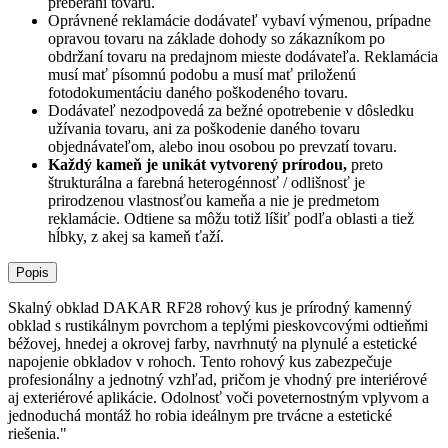
preberaní tovaru.
Oprávnené reklamácie dodávateľ vybaví výmenou, prípadne
opravou tovaru na základe dohody so zákazníkom po
obdržaní tovaru na predajnom mieste dodávateľa. Reklamácia
musí mať písomnú podobu a musí mať priloženú
fotodokumentáciu daného poškodeného tovaru.
Dodávateľ nezodpovedá za bežné opotrebenie v dôsledku
užívania tovaru, ani za poškodenie daného tovaru
objednávateľom, alebo inou osobou po prevzatí tovaru.
Každý kameň je unikát vytvorený prírodou,
preto
štrukturálna a farebná heterogénnosť / odlišnosť je
prirodzenou vlastnosťou kameňa a nie je predmetom
reklamácie. Odtiene sa môžu totiž líšiť podľa oblasti a tiež
hĺbky, z akej sa kameň ťaží.
Popis
Skalný obklad DAKAR RF28 rohový kus je prírodný kamenný
obklad s rustikálnym povrchom a teplými pieskovcovými odtieňmi
béžovej, hnedej a okrovej farby, navrhnutý na plynulé a estetické
napojenie obkladov v rohoch. Tento rohový kus zabezpečuje
profesionálny a jednotný vzhľad, pričom je vhodný pre interiérové
aj exteriérové aplikácie. Odolnosť voči poveternostným vplyvom a
jednoduchá montáž ho robia ideálnym pre trvácne a estetické
riešenia."