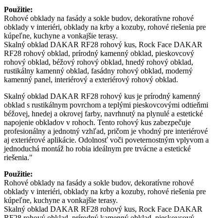
Použitie:
Rohové obklady na fasády a sokle budov, dekoratívne rohové
obklady v interiéri, obklady na krby a kozuby, rohové riešenia pre
kúpeľne, kuchyne a vonkajšie terasy.
Skalný obklad DAKAR RF28 rohový kus, Rock Face DAKAR
RF28 rohový obklad, prírodný kamenný obklad, pieskovcový
rohový obklad, béžový rohový obklad, hnedý rohový obklad,
rustikálny kamenný obklad, fasádny rohový obklad, moderný
kamenný panel, interiérový a exteriérový rohový obklad.
Skalný obklad DAKAR RF28 rohový kus je prírodný kamenný
obklad s rustikálnym povrchom a teplými pieskovcovými odtieňmi
béžovej, hnedej a okrovej farby, navrhnutý na plynulé a estetické
napojenie obkladov v rohoch. Tento rohový kus zabezpečuje
profesionálny a jednotný vzhľad, pričom je vhodný pre interiérové
aj exteriérové aplikácie. Odolnosť voči poveternostným vplyvom a
jednoduchá montáž ho robia ideálnym pre trvácne a estetické
riešenia."
Použitie:
Rohové obklady na fasády a sokle budov, dekoratívne rohové
obklady v interiéri, obklady na krby a kozuby, rohové riešenia pre
kúpeľne, kuchyne a vonkajšie terasy.
Skalný obklad DAKAR RF28 rohový kus, Rock Face DAKAR
RF28 rohový obklad, prírodný kamenný obklad, pieskovcový