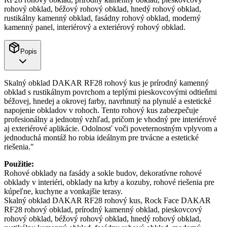
rohový obklad, béžový rohový obklad, hnedý rohový obklad,
rustikálny kamenný obklad, fasádny rohový obklad, moderný
kamenný panel, interiérový a exteriérový rohový obklad.
Popis
Skalný obklad DAKAR RF28 rohový kus je prírodný kamenný
obklad s rustikálnym povrchom a teplými pieskovcovými odtieňmi
béžovej, hnedej a okrovej farby, navrhnutý na plynulé a estetické
napojenie obkladov v rohoch. Tento rohový kus zabezpečuje
profesionálny a jednotný vzhľad, pričom je vhodný pre interiérové
aj exteriérové aplikácie. Odolnosť voči poveternostným vplyvom a
jednoduchá montáž ho robia ideálnym pre trvácne a estetické
riešenia."
Použitie:
Rohové obklady na fasády a sokle budov, dekoratívne rohové
obklady v interiéri, obklady na krby a kozuby, rohové riešenia pre
kúpeľne, kuchyne a vonkajšie terasy.
Skalný obklad DAKAR RF28 rohový kus, Rock Face DAKAR
RF28 rohový obklad, prírodný kamenný obklad, pieskovcový
rohový obklad, béžový rohový obklad, hnedý rohový obklad,