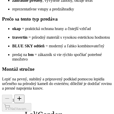
záhradné predely
, vyvýšené záhony, okraje terás
reprezentatívne vstupy a predzáhradky
Prečo sa tento typ predáva
okap
= praktická ochrana hrany a čistejší vzhľad
travertín
= prírodný materiál s vysokou estetickou hodnotou
BLUE SKY odtieň
= moderný a ľahko kombinovateľný
predaj na
bm
= zákazník si vie rýchlo spočítať potrebné
množstvo
Montáž stručne
Lepiť na pevný, stabilný a pripravený podklad pomocou lepidla
určeného na prírodný kameň do exteriéru; dôležité je dodržať rovinu
a presné napojenia kusov.
1
Načítavam...