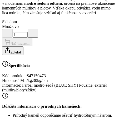
v modernom
modro-šedom odtieni
, určená na prémiové ukončenie
kamenných múrikov a plotov. Vďaka okapu odvádza vodu mimo
líca múrika, čím zlepšuje vzhľad aj funkčnosť v exteriéri.
Skladom
Množstvo
Načítavam...
Zdieľať
Špecifikácia
Kód produktu:
S47150473
Hmotnosť MJ /kg
:
30kg/bm
Informacie
:
Farba: modro-šedá (BLUE SKY) Použitie: exteriér
(múriky/ploty/zídky)
Dôležité informácie o prírodných kameňoch:
Prírodný kameň odporúčame ošetriť hydrofóbnym náterom.