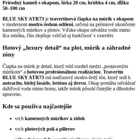
Prírodný kameň s okapom, šírka 28 cm, hrúbka 4 cm, dĺžka
50–100 cm
BLUE SKY ATR73
je
travertínová čiapka na múrik s okapom
v modernom
modro-šedom odtieni
, určená na prémiové ukončenie
kamenných múrikov a plotov. Vďaka okapu odvádza vodu mimo
líca múrika, čím zlepšuje vzhľad aj funkčnosť v exteriéri.
Hotový „luxury detail“ na plot, múrik a záhradné
zóny
Čiapka na múrik je detail, ktorý robí rozdiel medzi „postaveným
múrikom“ a
hotovou profesionálnou realizáciou
.
Travertín
BLUE SKY ATR73
má nadčasový modro-šedý tón, ktorý sedí k
antracitu, bielej fasáde, betónu aj drevu
. Okap pomáha odvádzať
dažďovú vodu mimo hrany, takže múrik pôsobí čistejšie a dlhodobo
upravene.
Kde sa používa najčastejšie
vrch
kamenných múrikov a zídok
vrch
plotových polí a pilierov