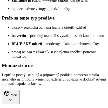
záhradné predely
, vyvýšené záhony, okraje terás
reprezentatívne vstupy a predzáhradky
Prečo sa tento typ predáva
okap
= praktická ochrana hrany a čistejší vzhľad
travertín
= prírodný materiál s vysokou estetickou hodnotou
BLUE SKY odtieň
= moderný a ľahko kombinovateľný
predaj na
bm
= zákazník si vie rýchlo spočítať potrebné
množstvo
Montáž stručne
Lepiť na pevný, stabilný a pripravený podklad pomocou lepidla
určeného na prírodný kameň do exteriéru; dôležité je dodržať rovinu
a presné napojenia kusov.
Popis