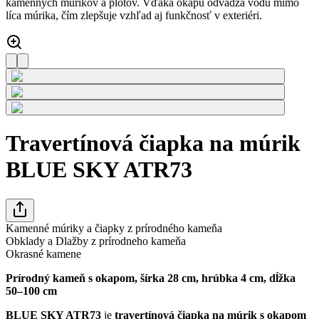
kamenných múrikov a plotov. Vďaka okapu odvádza vodu mimo
líca múrika, čím zlepšuje vzhľad aj funkčnosť v exteriéri.
Travertínová čiapka na múrik
BLUE SKY ATR73
Kamenné múriky a čiapky z prírodného kameňa
Obklady a Dlažby z prírodneho kameňa
Okrasné kamene
Prírodný kameň s okapom, šírka 28 cm, hrúbka 4 cm, dĺžka
50–100 cm
BLUE SKY ATR73
je
travertínová čiapka na múrik s okapom