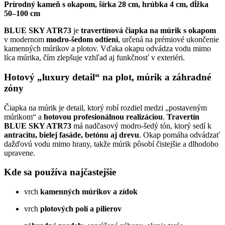
Prírodný kameň s okapom, šírka 28 cm, hrúbka 4 cm, dĺžka
50–100 cm
BLUE SKY ATR73
je
travertínová čiapka na múrik s okapom
v modernom
modro-šedom odtieni
, určená na prémiové ukončenie
kamenných múrikov a plotov. Vďaka okapu odvádza vodu mimo
líca múrika, čím zlepšuje vzhľad aj funkčnosť v exteriéri.
Hotový „luxury detail“ na plot, múrik a záhradné
zóny
Čiapka na múrik je detail, ktorý robí rozdiel medzi „postaveným
múrikom“ a
hotovou profesionálnou realizáciou
.
Travertín
BLUE SKY ATR73
má nadčasový modro-šedý tón, ktorý sedí k
antracitu, bielej fasáde, betónu aj drevu
. Okap pomáha odvádzať
dažďovú vodu mimo hrany, takže múrik pôsobí čistejšie a dlhodobo
upravene.
Kde sa používa najčastejšie
vrch
kamenných múrikov a zídok
vrch
plotových polí a pilierov