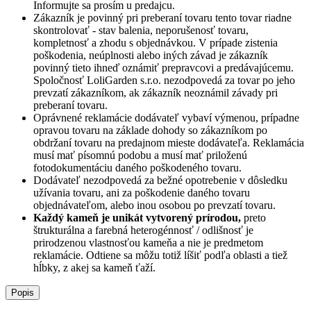
Informujte sa prosím u predajcu.
Zákazník je povinný pri preberaní tovaru tento tovar riadne
skontrolovať - stav balenia, neporušenosť tovaru,
kompletnosť a zhodu s objednávkou. V prípade zistenia
poškodenia, neúplnosti alebo iných závad je zákazník
povinný tieto ihneď oznámiť prepravcovi a predávajúcemu.
Spoločnosť
LoliGarden s.r.o.
nezodpovedá za tovar po jeho
prevzatí zákazníkom, ak zákazník neoznámil závady pri
preberaní tovaru.
Oprávnené reklamácie dodávateľ vybaví výmenou, prípadne
opravou tovaru na základe dohody so zákazníkom po
obdržaní tovaru na predajnom mieste dodávateľa. Reklamácia
musí mať písomnú podobu a musí mať priloženú
fotodokumentáciu daného poškodeného tovaru.
Dodávateľ nezodpovedá za bežné opotrebenie v dôsledku
užívania tovaru, ani za poškodenie daného tovaru
objednávateľom, alebo inou osobou po prevzatí tovaru.
Každý kameň je unikát vytvorený prírodou,
preto
štrukturálna a farebná heterogénnosť / odlišnosť je
prirodzenou vlastnosťou kameňa a nie je predmetom
reklamácie. Odtiene sa môžu totiž líšiť podľa oblasti a tiež
hĺbky, z akej sa kameň ťaží.
Popis