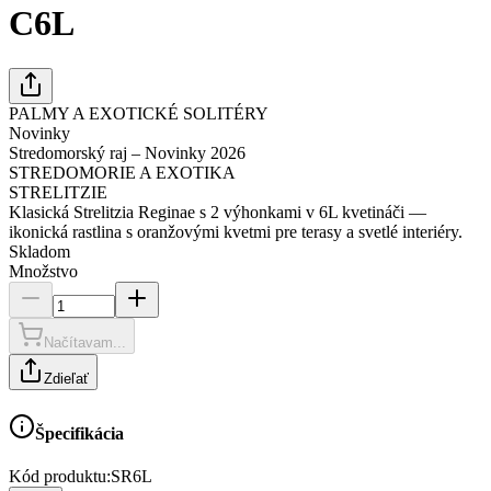
C6L
PALMY A EXOTICKÉ SOLITÉRY
Novinky
Stredomorský raj – Novinky 2026
STREDOMORIE A EXOTIKA
STRELITZIE
Klasická Strelitzia Reginae s 2 výhonkami v 6L kvetináči —
ikonická rastlina s oranžovými kvetmi pre terasy a svetlé interiéry.
Skladom
Množstvo
Načítavam...
Zdieľať
Špecifikácia
Kód produktu:
SR6L