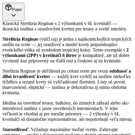
Popis
Klasická Strelitzia Reginae s 2 výhonkami v 6L kvetináči —
ikonická rastlina s oranžovými kvetmi pre terasy a svetlé interiéry.
Strelitzia Reginae
(vtáčí raj) je jedna z najikontickejších tropických
rastlín na svete — jej oranžové a modré kvety pripomínajúce
exotického vtáka sú symbolom tropickej krásy. Tento exemplár s
2
výhonkami (2PP) v kvetináči 6 litrov
je kompaktný, ale už dobre
vyvinutý kus pripravený na ďalší rast a čoskoro aj na kvitnutie.
Strelitzia Reginae je obľúbená po celom svete pre svoju
odolnosť a
dlhú trvanlivosť kvetov
— každý kvet vydrží na rastline niekoľko
týždňov a rezané kvety sú vyhľadávané floristmi. Listy sú pevné,
tmavozelené, eliptické — rastlina je dekoratívna aj mimo obdobia
kvitnutia.
Ideálna na osvetlené terasy, balkóny, do zimných záhrad alebo ako
interiérová rastlina v jasne osvetlených miestnostiach. V tejto
veľkosti je vhodná aj pre menšie priestory — 2 výhonky v 6L
kvetináči sú dostatočne reprezentatívne, ale nepotrebujú veľa miesta.
Starostlivosť
: Vyžaduje maximálne možné svetlo. Zalievajte
umierene — medzi zalievaniami nechajte substrát mierne preschnúť.