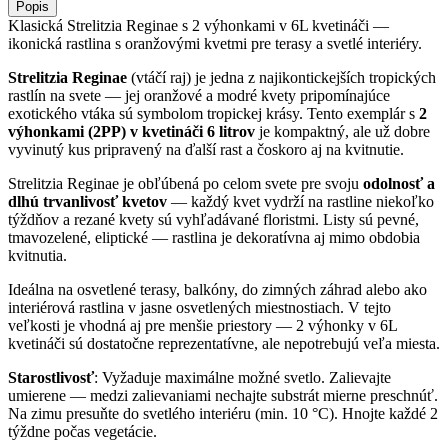
Popis
Klasická Strelitzia Reginae s 2 výhonkami v 6L kvetináči —
ikonická rastlina s oranžovými kvetmi pre terasy a svetlé interiéry.
Strelitzia Reginae
(vtáčí raj) je jedna z najikontickejších tropických
rastlín na svete — jej oranžové a modré kvety pripomínajúce
exotického vtáka sú symbolom tropickej krásy. Tento exemplár s
2
výhonkami (2PP) v kvetináči 6 litrov
je kompaktný, ale už dobre
vyvinutý kus pripravený na ďalší rast a čoskoro aj na kvitnutie.
Strelitzia Reginae je obľúbená po celom svete pre svoju
odolnosť a
dlhú trvanlivosť kvetov
— každý kvet vydrží na rastline niekoľko
týždňov a rezané kvety sú vyhľadávané floristmi. Listy sú pevné,
tmavozelené, eliptické — rastlina je dekoratívna aj mimo obdobia
kvitnutia.
Ideálna na osvetlené terasy, balkóny, do zimných záhrad alebo ako
interiérová rastlina v jasne osvetlených miestnostiach. V tejto
veľkosti je vhodná aj pre menšie priestory — 2 výhonky v 6L
kvetináči sú dostatočne reprezentatívne, ale nepotrebujú veľa miesta.
Starostlivosť
: Vyžaduje maximálne možné svetlo. Zalievajte
umierene — medzi zalievaniami nechajte substrát mierne preschnúť.
Na zimu presuňte do svetlého interiéru (min. 10 °C). Hnojte každé 2
týždne počas vegetácie.