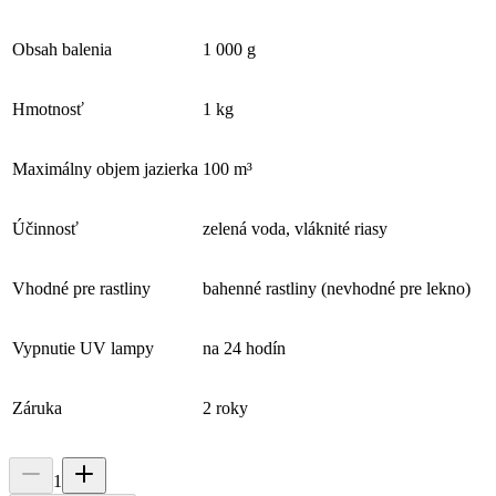
Obsah balenia
1 000 g
Hmotnosť
1 kg
Maximálny objem jazierka
100 m³
Účinnosť
zelená voda, vláknité riasy
Vhodné pre rastliny
bahenné rastliny (nevhodné pre lekno)
Vypnutie UV lampy
na 24 hodín
Záruka
2 roky
1