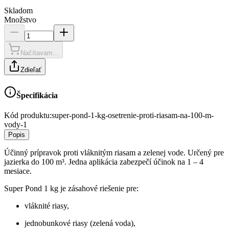
Skladom
Množstvo
Načítavam...
Zdieľať
Špecifikácia
Kód produktu:
super-pond-1-kg-osetrenie-proti-riasam-na-100-m-
vody-1
Popis
Účinný prípravok proti vláknitým riasam a zelenej vode. Určený pre
jazierka do 100 m³. Jedna aplikácia zabezpečí účinok na 1 – 4
mesiace.
Super Pond 1 kg je zásahové riešenie pre:
vláknité riasy,
jednobunkové riasy (zelená voda),