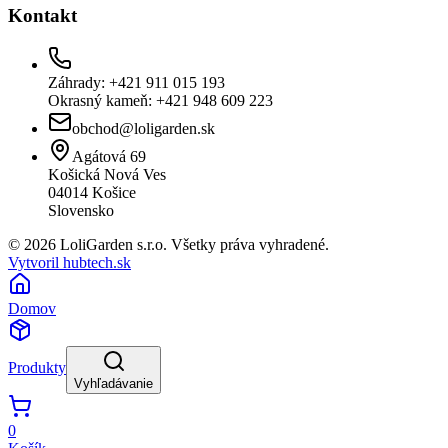
Kontakt
Záhrady: +421 911 015 193
Okrasný kameň: +421 948 609 223
obchod@loligarden.sk
Agátová 69
Košická Nová Ves
04014
Košice
Slovensko
© 2026 LoliGarden s.r.o. Všetky práva vyhradené.
Vytvoril hubtech.sk
Domov
Produkty
Vyhľadávanie
0