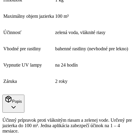
Maximálny objem jazierka
100 m³
Účinnosť
zelená voda, vláknité riasy
Vhodné pre rastliny
bahenné rastliny (nevhodné pre lekno)
Vypnutie UV lampy
na 24 hodín
Záruka
2 roky
Popis
Účinný prípravok proti vláknitým riasam a zelenej vode. Určený pre
jazierka do 100 m³. Jedna aplikácia zabezpečí účinok na 1 – 4
mesiace.