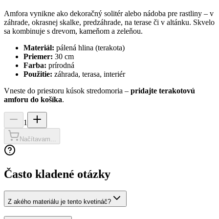
Amfora vynikne ako dekoračný solitér alebo nádoba pre rastliny – v
záhrade, okrasnej skalke, predzáhrade, na terase či v altánku. Skvelo
sa kombinuje s drevom, kameňom a zeleňou.
Materiál:
pálená hlina (terakota)
Priemer:
30 cm
Farba:
prírodná
Použitie:
záhrada, terasa, interiér
Vneste do priestoru kúsok stredomoria –
pridajte terakotovú
amforu do košíka
.
1
Načítavam...
Často kladené otázky
Z akého materiálu je tento kvetináč?