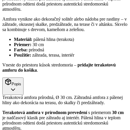
prírodnom odtieni dodá priestoru autentickú stredomorskú
atmosféru.
Amfora vynikne ako dekoračný solitér alebo nádoba pre rastliny – v
záhrade, okrasnej skalke, predzáhrade, na terase či v altánku. Skvelo
sa kombinuje s drevom, kameňom a zeleňou.
Materiál:
pálená hlina (terakota)
Priemer:
30 cm
Farba:
prírodná
Použitie:
záhrada, terasa, interiér
Vneste do priestoru kúsok stredomoria –
pridajte terakotovú
amforu do košíka
.
Popis
Terakotová amfora prírodná, Ø 30 cm. Záhradná amfora z pálenej
hliny ako dekorácia na terasu, do skalky či predzáhrady.
Terakotová amfora v prírodnom prevedení
s priemerom
30 cm
je nadčasový klasik pre záhradu aj interiér. Pálená hlina v teplom
prírodnom odtieni dodá priestoru autentickú stredomorskú
atmosféru.