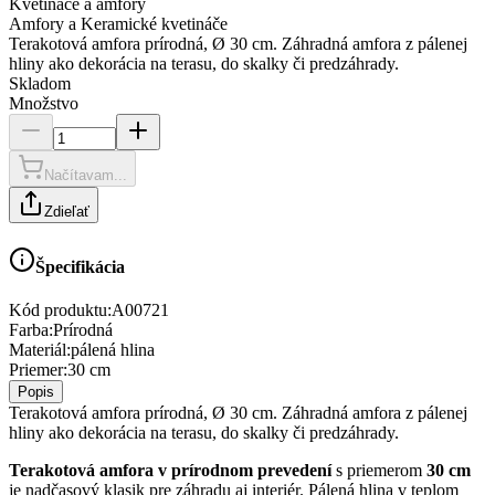
Kvetináče a amfory
Amfory a Keramické kvetináče
Terakotová amfora prírodná, Ø 30 cm. Záhradná amfora z pálenej
hliny ako dekorácia na terasu, do skalky či predzáhrady.
Skladom
Množstvo
Načítavam...
Zdieľať
Špecifikácia
Kód produktu:
A00721
Farba
:
Prírodná
Materiál
:
pálená hlina
Priemer
:
30 cm
Popis
Terakotová amfora prírodná, Ø 30 cm. Záhradná amfora z pálenej
hliny ako dekorácia na terasu, do skalky či predzáhrady.
Terakotová amfora v prírodnom prevedení
s priemerom
30 cm
je nadčasový klasik pre záhradu aj interiér. Pálená hlina v teplom