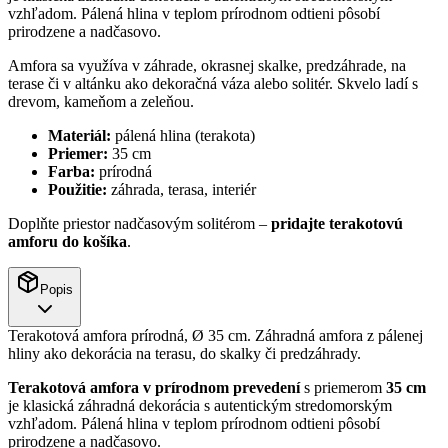
vzhľadom. Pálená hlina v teplom prírodnom odtieni pôsobí
prirodzene a nadčasovo.
Amfora sa využíva v záhrade, okrasnej skalke, predzáhrade, na
terase či v altánku ako dekoračná váza alebo solitér. Skvelo ladí s
drevom, kameňom a zeleňou.
Materiál:
pálená hlina (terakota)
Priemer:
35 cm
Farba:
prírodná
Použitie:
záhrada, terasa, interiér
Doplňte priestor nadčasovým solitérom –
pridajte terakotovú
amforu do košíka
.
Popis
Terakotová amfora prírodná, Ø 35 cm. Záhradná amfora z pálenej
hliny ako dekorácia na terasu, do skalky či predzáhrady.
Terakotová amfora v prírodnom prevedení
s priemerom
35 cm
je klasická záhradná dekorácia s autentickým stredomorským
vzhľadom. Pálená hlina v teplom prírodnom odtieni pôsobí
prirodzene a nadčasovo.