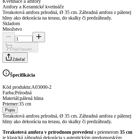
Kvetináče a amfory
Amfory a Keramické kvetináče
Terakotová amfora prírodná, Ø 35 cm. Záhradná amfora z pálenej
hliny ako dekorácia na terasu, do skalky či predzáhrady.
Skladom
Množstvo
Načítavam...
Zdieľať
Špecifikácia
Kód produktu:
A03000-2
Farba
:
Prírodná
Materiál
:
pálená hlina
Priemer
:
35 cm
Popis
Terakotová amfora prírodná, Ø 35 cm. Záhradná amfora z pálenej
hliny ako dekorácia na terasu, do skalky či predzáhrady.
Terakotová amfora v prírodnom prevedení
s priemerom
35 cm
je klasická záhradná dekorácia s autentickým stredomorským