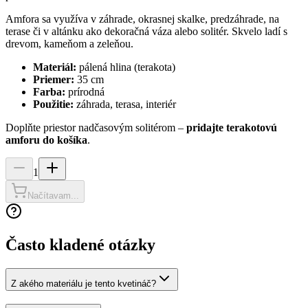
Amfora sa využíva v záhrade, okrasnej skalke, predzáhrade, na
terase či v altánku ako dekoračná váza alebo solitér. Skvelo ladí s
drevom, kameňom a zeleňou.
Materiál:
pálená hlina (terakota)
Priemer:
35 cm
Farba:
prírodná
Použitie:
záhrada, terasa, interiér
Doplňte priestor nadčasovým solitérom –
pridajte terakotovú
amforu do košíka
.
1
Načítavam...
Často kladené otázky
Z akého materiálu je tento kvetináč?