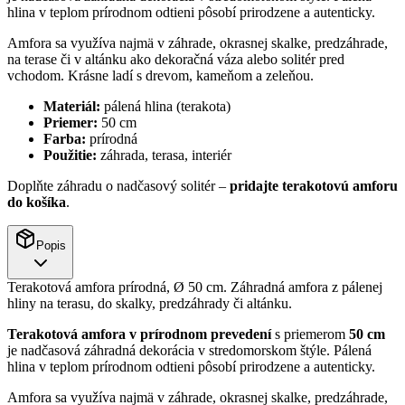
hlina v teplom prírodnom odtieni pôsobí prirodzene a autenticky.
Amfora sa využíva najmä v záhrade, okrasnej skalke, predzáhrade,
na terase či v altánku ako dekoračná váza alebo solitér pred
vchodom. Krásne ladí s drevom, kameňom a zeleňou.
Materiál:
pálená hlina (terakota)
Priemer:
50 cm
Farba:
prírodná
Použitie:
záhrada, terasa, interiér
Doplňte záhradu o nadčasový solitér –
pridajte terakotovú amforu
do košíka
.
Popis
Terakotová amfora prírodná, Ø 50 cm. Záhradná amfora z pálenej
hliny na terasu, do skalky, predzáhrady či altánku.
Terakotová amfora v prírodnom prevedení
s priemerom
50 cm
je nadčasová záhradná dekorácia v stredomorskom štýle. Pálená
hlina v teplom prírodnom odtieni pôsobí prirodzene a autenticky.
Amfora sa využíva najmä v záhrade, okrasnej skalke, predzáhrade,