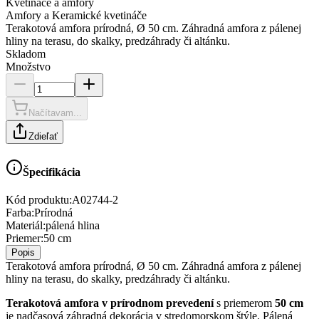
Kvetináče a amfory
Amfory a Keramické kvetináče
Terakotová amfora prírodná, Ø 50 cm. Záhradná amfora z pálenej
hliny na terasu, do skalky, predzáhrady či altánku.
Skladom
Množstvo
Načítavam...
Zdieľať
Špecifikácia
Kód produktu:
A02744-2
Farba
:
Prírodná
Materiál
:
pálená hlina
Priemer
:
50 cm
Popis
Terakotová amfora prírodná, Ø 50 cm. Záhradná amfora z pálenej
hliny na terasu, do skalky, predzáhrady či altánku.
Terakotová amfora v prírodnom prevedení
s priemerom
50 cm
je nadčasová záhradná dekorácia v stredomorskom štýle. Pálená