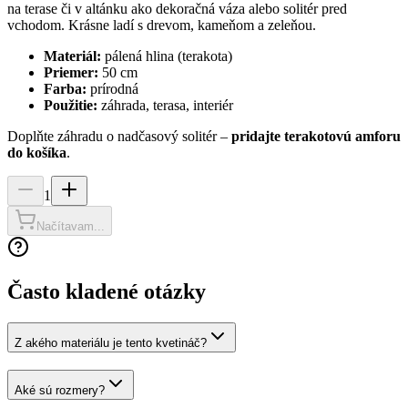
na terase či v altánku ako dekoračná váza alebo solitér pred
vchodom. Krásne ladí s drevom, kameňom a zeleňou.
Materiál:
pálená hlina (terakota)
Priemer:
50 cm
Farba:
prírodná
Použitie:
záhrada, terasa, interiér
Doplňte záhradu o nadčasový solitér –
pridajte terakotovú amforu
do košíka
.
1
Načítavam...
Často kladené otázky
Z akého materiálu je tento kvetináč?
Aké sú rozmery?