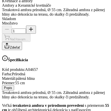
Kvetináče a amfory
Amfory a Keramické kvetináče
Terakotová amfora prírodná, Ø 55 cm. Záhradná amfora z pálenej
hliny ako dekorácia na terasu, do skalky či predzáhrady.
Skladom
Množstvo
Načítavam...
Zdieľať
Špecifikácia
Kód produktu:
A04657
Farba
:
Prírodná
Materiál
:
pálená hlina
Priemer
:
55 cm
Popis
Terakotová amfora prírodná, Ø 55 cm. Záhradná amfora z pálenej
hliny ako dekorácia na terasu, do skalky či predzáhrady.
Veľká
terakotová amfora v prírodnom prevedení
s priemerom
55
cm
je obľúbená architektonická dekorácia s nadčasovým