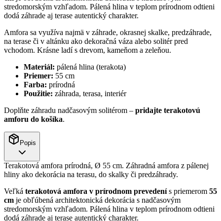
stredomorským vzhľadom. Pálená hlina v teplom prírodnom odtieni
dodá záhrade aj terase autentický charakter.
Amfora sa využíva najmä v záhrade, okrasnej skalke, predzáhrade,
na terase či v altánku ako dekoračná váza alebo solitér pred
vchodom. Krásne ladí s drevom, kameňom a zeleňou.
Materiál:
pálená hlina (terakota)
Priemer:
55 cm
Farba:
prírodná
Použitie:
záhrada, terasa, interiér
Doplňte záhradu nadčasovým solitérom –
pridajte terakotovú
amforu do košíka
.
Popis
Terakotová amfora prírodná, Ø 55 cm. Záhradná amfora z pálenej
hliny ako dekorácia na terasu, do skalky či predzáhrady.
Veľká
terakotová amfora v prírodnom prevedení
s priemerom
55
cm
je obľúbená architektonická dekorácia s nadčasovým
stredomorským vzhľadom. Pálená hlina v teplom prírodnom odtieni
dodá záhrade aj terase autentický charakter.