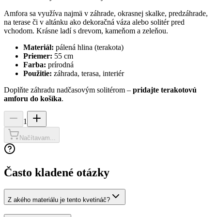
Amfora sa využíva najmä v záhrade, okrasnej skalke, predzáhrade,
na terase či v altánku ako dekoračná váza alebo solitér pred
vchodom. Krásne ladí s drevom, kameňom a zeleňou.
Materiál:
pálená hlina (terakota)
Priemer:
55 cm
Farba:
prírodná
Použitie:
záhrada, terasa, interiér
Doplňte záhradu nadčasovým solitérom –
pridajte terakotovú
amforu do košíka
.
1
Načítavam...
Často kladené otázky
Z akého materiálu je tento kvetináč?