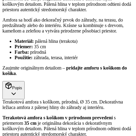
košíkovým detailom. Pálená hlina v teplom prírodnom odtieni dodá
priestoru autentický stredomorský charakter.
Amfora sa hodí ako dekoračný prvok do záhrady, na terasu, do
predzáhrady alebo do interiéru. Krásne sa kombinuje s drevom,
kameňom a zeleňou a vytvára prirodzene pôsobiaci priestor.
Materiál:
pálená hlina (terakota)
Priemer:
35 cm
Farba:
prírodná
Použitie:
záhrada, terasa, interiér
Zaujmite originálnym detailom –
pridajte amforu s košíkom do
košíka
.
Popis
Terakotová amfora s košíkom, prírodná, Ø 35 cm. Dekoratívna
ležiaca amfora z pálenej hliny do záhrady aj interiéru.
Terakotová amfora s košíkom v prírodnom prevedení
s
priemerom
35 cm
je originálna dekorácia s dekoratívnym
košíkovým detailom. Pálená hlina v teplom prírodnom odtieni dodá
priestoru autentický stredomorský charakter.