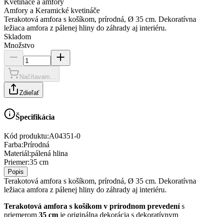
Kvetináče a amfory
Amfory a Keramické kvetináče
Terakotová amfora s košíkom, prírodná, Ø 35 cm. Dekoratívna
ležiaca amfora z pálenej hliny do záhrady aj interiéru.
Skladom
Množstvo
Načítavam...
Zdieľať
Špecifikácia
Kód produktu:
A04351-0
Farba
:
Prírodná
Materiál
:
pálená hlina
Priemer
:
35 cm
Popis
Terakotová amfora s košíkom, prírodná, Ø 35 cm. Dekoratívna
ležiaca amfora z pálenej hliny do záhrady aj interiéru.
Terakotová amfora s košíkom v prírodnom prevedení
s
priemerom
35 cm
je originálna dekorácia s dekoratívnym