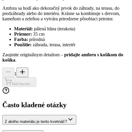
Amfora sa hodí ako dekoračný prvok do záhrady, na terasu, do
predzáhrady alebo do interiéru. Krásne sa kombinuje s drevom,
kameňom a zeleňou a vytvára prirodzene pôsobiaci priestor.
Materiál:
pálená hlina (terakota)
Priemer:
35 cm
Farba:
prírodná
Použitie:
záhrada, terasa, interiér
Zaujmite originálnym detailom –
pridajte amforu s košíkom do
košíka
.
1
Načítavam...
Často kladené otázky
Z akého materiálu je tento kvetináč?