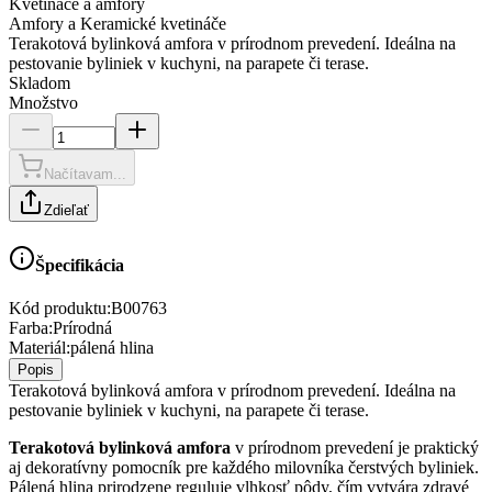
Kvetináče a amfory
Amfory a Keramické kvetináče
Terakotová bylinková amfora v prírodnom prevedení. Ideálna na
pestovanie byliniek v kuchyni, na parapete či terase.
Skladom
Množstvo
Načítavam...
Zdieľať
Špecifikácia
Kód produktu:
B00763
Farba
:
Prírodná
Materiál
:
pálená hlina
Popis
Terakotová bylinková amfora v prírodnom prevedení. Ideálna na
pestovanie byliniek v kuchyni, na parapete či terase.
Terakotová bylinková amfora
v prírodnom prevedení je praktický
aj dekoratívny pomocník pre každého milovníka čerstvých byliniek.
Pálená hlina prirodzene reguluje vlhkosť pôdy, čím vytvára zdravé