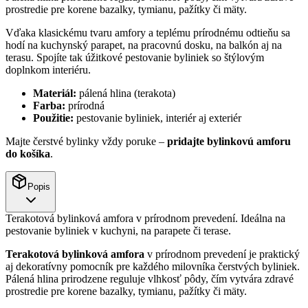
prostredie pre korene bazalky, tymianu, pažítky či mäty.
Vďaka klasickému tvaru amfory a teplému prírodnému odtieňu sa
hodí na kuchynský parapet, na pracovnú dosku, na balkón aj na
terasu. Spojíte tak úžitkové pestovanie byliniek so štýlovým
doplnkom interiéru.
Materiál:
pálená hlina (terakota)
Farba:
prírodná
Použitie:
pestovanie byliniek, interiér aj exteriér
Majte čerstvé bylinky vždy poruke –
pridajte bylinkovú amforu
do košíka
.
Popis
Terakotová bylinková amfora v prírodnom prevedení. Ideálna na
pestovanie byliniek v kuchyni, na parapete či terase.
Terakotová bylinková amfora
v prírodnom prevedení je praktický
aj dekoratívny pomocník pre každého milovníka čerstvých byliniek.
Pálená hlina prirodzene reguluje vlhkosť pôdy, čím vytvára zdravé
prostredie pre korene bazalky, tymianu, pažítky či mäty.