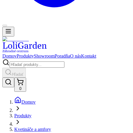
Domov
Produkty
Showroom
Poradňa
O nás
Kontakt
Hľadať
0
Domov
Produkty
Kvetináče a amfory