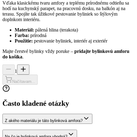
Vďaka klasickému tvaru amfory a teplému prírodnému odtieňu sa
hodí na kuchynský parapet, na pracovnú dosku, na balkón aj na
terasu. Spojíte tak úžitkové pestovanie byliniek so štýlovým
doplnkom interiéru.
Materiál:
pálená hlina (terakota)
Farba:
prírodná
Použitie:
pestovanie byliniek, interiér aj exteriér
Majte čerstvé bylinky vždy poruke –
pridajte bylinkovú amforu
do košíka
.
1
Načítavam...
Často kladené otázky
Z akého materiálu je táto bylinková amfora?
Na čo je bylinková amfora vhodná?