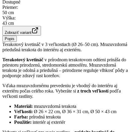
Dostupné
Priemer
:
50 cm
Výška
:
43 cm
Zobraziť variant
Popis
Terakotový kvetináč v 3 veľkostiach (Ø 26–50 cm). Mrazuvzdorná
priedušná terakota do interiéru aj exteriéru.
Terakotový kvetináč
v prírodnom terakotovom odtieni prináša do
priestoru prirodzenú, stredomorskú atmosféru. Mrazuvzdorná
terakota je odolná a priedušná – prirodzene reguluje vlhkosť pôdy a
podporuje zdravý rast koreňov.
Vďaka mrazuvzdornému prevedeniu je vhodný do interiéru aj
exteriéru počas celého roka. Vyberáte si
z troch veľkostí
podľa
veľkosti rastliny.
Materiál:
mrazuvzdorná terakota
Veľkosti:
Ø 26 × 22 cm, Ø 36 × 31 cm, Ø 50 × 43 cm
Farba:
prírodná terakota
Použitie:
interiér aj exteriér