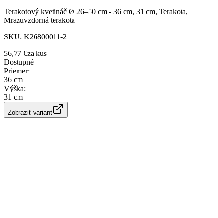
Terakotový kvetináč Ø 26–50 cm - 36 cm, 31 cm, Terakota,
Mrazuvzdorná terakota
SKU:
K26800011-2
56,77 €
za
kus
Dostupné
Priemer
:
36 cm
Výška
:
31 cm
Zobraziť variant