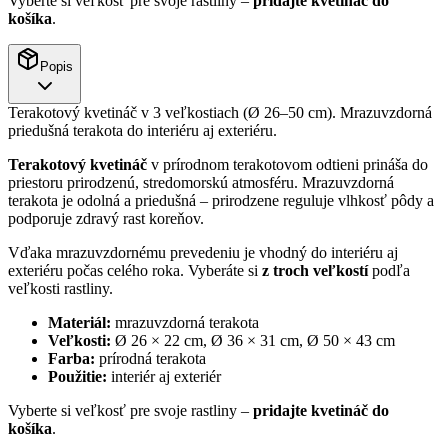
Vyberte si veľkosť pre svoje rastliny –
pridajte kvetináč do
košíka
.
Popis
Terakotový kvetináč v 3 veľkostiach (Ø 26–50 cm). Mrazuvzdorná
priedušná terakota do interiéru aj exteriéru.
Terakotový kvetináč
v prírodnom terakotovom odtieni prináša do
priestoru prirodzenú, stredomorskú atmosféru. Mrazuvzdorná
terakota je odolná a priedušná – prirodzene reguluje vlhkosť pôdy a
podporuje zdravý rast koreňov.
Vďaka mrazuvzdornému prevedeniu je vhodný do interiéru aj
exteriéru počas celého roka. Vyberáte si
z troch veľkostí
podľa
veľkosti rastliny.
Materiál:
mrazuvzdorná terakota
Veľkosti:
Ø 26 × 22 cm, Ø 36 × 31 cm, Ø 50 × 43 cm
Farba:
prírodná terakota
Použitie:
interiér aj exteriér
Vyberte si veľkosť pre svoje rastliny –
pridajte kvetináč do
košíka
.