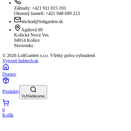
Záhrady: +421 911 015 193
Okrasný kameň: +421 948 609 223
obchod@loligarden.sk
Agátová 69
Košická Nová Ves
04014
Košice
Slovensko
© 2026 LoliGarden s.r.o. Všetky práva vyhradené.
Vytvoril hubtech.sk
Domov
Produkty
Vyhľadávanie
0
Košík