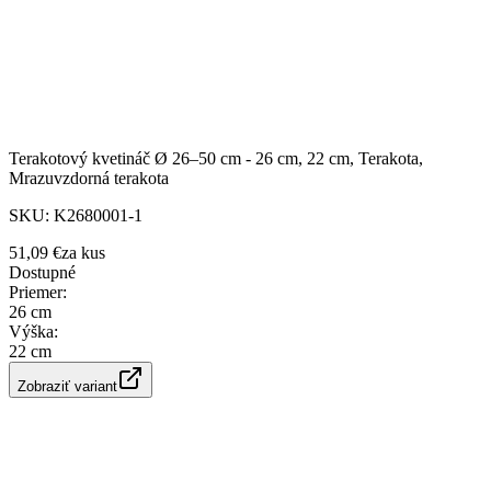
Terakotový kvetináč Ø 26–50 cm - 26 cm, 22 cm, Terakota,
Mrazuvzdorná terakota
SKU:
K2680001-1
51,09 €
za
kus
Dostupné
Priemer
:
26 cm
Výška
:
22 cm
Zobraziť variant