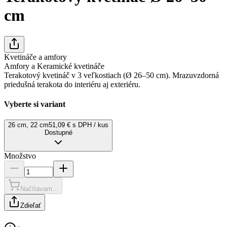
cm
Kvetináče a amfory
Amfory a Keramické kvetináče
Terakotový kvetináč v 3 veľkostiach (Ø 26–50 cm). Mrazuvzdorná
priedušná terakota do interiéru aj exteriéru.
Vyberte si variant
26 cm, 22 cm
51,09 € s DPH / kus
Dostupné
Množstvo
Načítavam...
Zdieľať