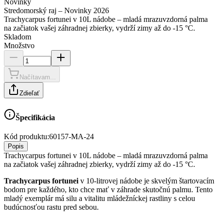
Novinky
Stredomorský raj – Novinky 2026
Trachycarpus fortunei v 10L nádobe – mladá mrazuvzdorná palma
na začiatok vašej záhradnej zbierky, vydrží zimy až do -15 °C.
Skladom
Množstvo
Načítavam...
Zdieľať
Špecifikácia
Kód produktu:
60157-MA-24
Popis
Trachycarpus fortunei v 10L nádobe – mladá mrazuvzdorná palma
na začiatok vašej záhradnej zbierky, vydrží zimy až do -15 °C.
Trachycarpus fortunei
v 10-litrovej nádobe je skvelým štartovacím
bodom pre každého, kto chce mať v záhrade skutočnú palmu. Tento
mladý exemplár má silu a vitalitu mládežníckej rastliny s celou
budúcnosťou rastu pred sebou.