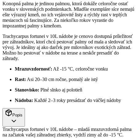
Konopná palma je jedinou palmou, ktorá dokáže celoročne ostať
vonku v slovenských podmienkach. Mladšie exempláre síce nemajú
ešte výrazný kmeň, no ich vejárovité listy a rýchly rast v teplých
mesiacoch sú fascinujúce. Za niekoľko rokov vyrastie do
impozantnej palmy s kmeňom.
Trachycarpus fortunei v 10L nádobe je cenovo dostupná príležitosť
pre záhradníkov, ktorí chcú pestovať palmy od mala a sledovať ich
vývoj. Je ideálny aj ako darček pre milovníkov exotických záhrad.
Možno ho pestovať v nádobe na terase a neskôr presadiť do
záhrady.
Mrazuvzdornosť:
Až -15 °C, celoročne vonku
Rast:
Asi 20–30 cm ročne, pomalý ale istý
Stanovisko:
Plné slnko aj polotieň
Nádoba:
Každé 2–3 roky presádzať do väčšej nádoby
Popis
Trachycarpus fortunei v 10L nádobe – mladá mrazuvzdorná palma
na začiatok vašej záhradnej zbierky, vydrží zimy až do -15 °C.