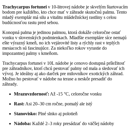
Trachycarpus fortunei
v 10-litrovej nádobe je skvelým štartovacím
bodom pre každého, kto chce mať v záhrade skutočnú palmu. Tento
mladý exemplár má silu a vitalitu mládežníckej rastliny s celou
budúcnosťou rastu pred sebou.
Konopná palma je jedinou palmou, ktorá dokáže celoročne ostať
vonku v slovenských podmienkach. Mladšie exempláre síce nemajú
ešte výrazný kmeň, no ich vejárovité listy a rýchly rast v teplých
mesiacoch sú fascinujúce. Za niekoľko rokov vyrastie do
impozantnej palmy s kmeňom.
Trachycarpus fortunei v 10L nádobe je cenovo dostupná príležitosť
pre záhradníkov, ktorí chcú pestovať palmy od mala a sledovať ich
vývoj. Je ideálny aj ako darček pre milovníkov exotických záhrad.
Možno ho pestovať v nádobe na terase a neskôr presadiť do
záhrady.
Mrazuvzdornosť:
Až -15 °C, celoročne vonku
Rast:
Asi 20–30 cm ročne, pomalý ale istý
Stanovisko:
Plné slnko aj polotieň
Nádoba:
Každé 2–3 roky presádzať do väčšej nádoby