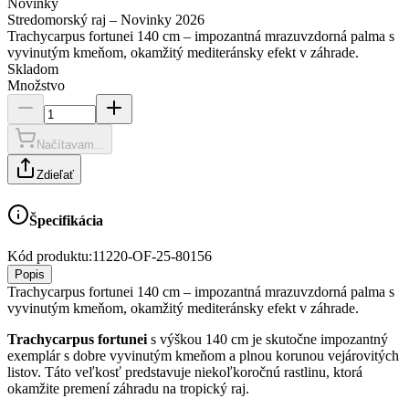
Novinky
Stredomorský raj – Novinky 2026
Trachycarpus fortunei 140 cm – impozantná mrazuvzdorná palma s
vyvinutým kmeňom, okamžitý mediteránsky efekt v záhrade.
Skladom
Množstvo
Načítavam...
Zdieľať
Špecifikácia
Kód produktu:
11220-OF-25-80156
Popis
Trachycarpus fortunei 140 cm – impozantná mrazuvzdorná palma s
vyvinutým kmeňom, okamžitý mediteránsky efekt v záhrade.
Trachycarpus fortunei
s výškou 140 cm je skutočne impozantný
exemplár s dobre vyvinutým kmeňom a plnou korunou vejárovitých
listov. Táto veľkosť predstavuje niekoľkoročnú rastlinu, ktorá
okamžite premení záhradu na tropický raj.