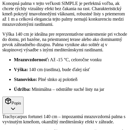
Konopná palma v tejto veľkosti SIMPLE je perfektná voľba, ak
chcete rýchly vizuálny efekt bez čakania na rast. Charakteristický
kmeň pokrytý tmavohnedými vláknami, robustné listy s priemerom
až 1 m a celková elegancia tejto palmy nemajú konkurenciu medzi
mrazuvzdornými rastlinami.
Výška 140 cm je ideálna pre reprezentatívne umiestnenie pri vchode
do domu, pri bazéne, na priestrannej terase alebo ako dominantný
prvok záhradného dizajnu. Palma vynikne ako solitér aj v
skupinovej výsadbe s inými mediteránskymi rastlinami.
Mrazuvzdornosť:
Až -15 °C, celoročne vonku
Výška:
140 cm (rastlina), bude ďalej rásť
Stanovisko:
Plné slnko aj polotieň
Údržba:
Minimálna – odstráňte suché listy na jar
Popis
Trachycarpus fortunei 140 cm – impozantná mrazuvzdorná palma s
vyvinutým kmeňom, okamžitý mediteránsky efekt v záhrade.