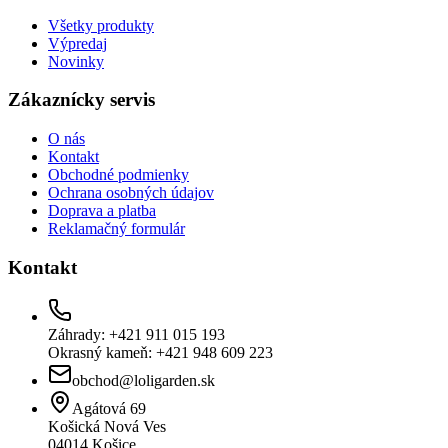
Všetky produkty
Výpredaj
Novinky
Zákaznícky servis
O nás
Kontakt
Obchodné podmienky
Ochrana osobných údajov
Doprava a platba
Reklamačný formulár
Kontakt
Záhrady: +421 911 015 193
Okrasný kameň: +421 948 609 223
obchod@loligarden.sk
Agátová 69
Košická Nová Ves
04014
Košice