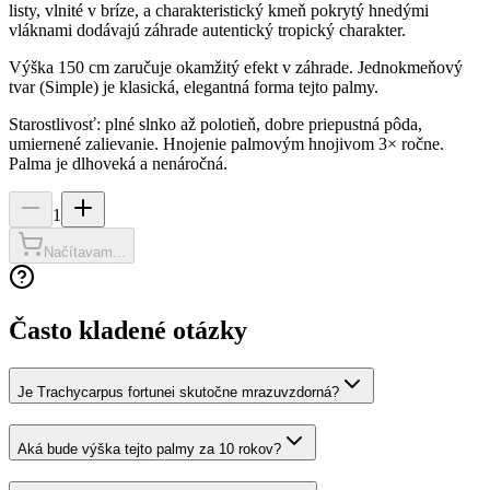
listy, vlnité v bríze, a charakteristický kmeň pokrytý hnedými
vláknami dodávajú záhrade autentický tropický charakter.
Výška 150 cm zaručuje okamžitý efekt v záhrade. Jednokmeňový
tvar (Simple) je klasická, elegantná forma tejto palmy.
Starostlivosť: plné slnko až polotieň, dobre priepustná pôda,
umiernené zalievanie. Hnojenie palmovým hnojivom 3× ročne.
Palma je dlhoveká a nenáročná.
1
Načítavam...
Často kladené otázky
Je Trachycarpus fortunei skutočne mrazuvzdorná?
Aká bude výška tejto palmy za 10 rokov?