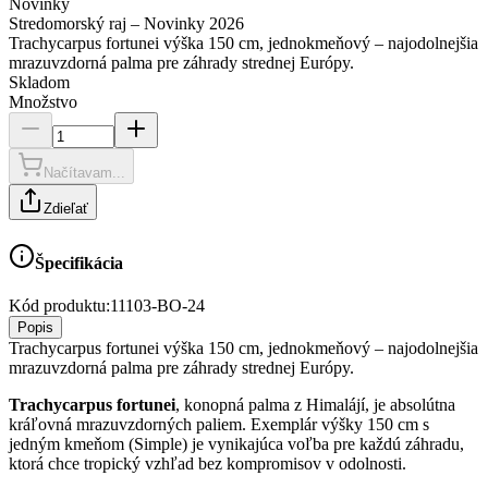
Novinky
Stredomorský raj – Novinky 2026
Trachycarpus fortunei výška 150 cm, jednokmeňový – najodolnejšia
mrazuvzdorná palma pre záhrady strednej Európy.
Skladom
Množstvo
Načítavam...
Zdieľať
Špecifikácia
Kód produktu:
11103-BO-24
Popis
Trachycarpus fortunei výška 150 cm, jednokmeňový – najodolnejšia
mrazuvzdorná palma pre záhrady strednej Európy.
Trachycarpus fortunei
, konopná palma z Himalájí, je absolútna
kráľovná mrazuvzdorných paliem. Exemplár výšky 150 cm s
jedným kmeňom (Simple) je vynikajúca voľba pre každú záhradu,
ktorá chce tropický vzhľad bez kompromisov v odolnosti.