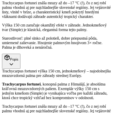
Trachycarpus fortunei znáša mrazy až do –17 °C (!), čo z nej robí
palmu vhodnú aj pre najchladnejšie slovenské regióny. Jej vejárovité
listy, vlnité v bríze, a charakteristický kmeň pokrytý hnedými
vláknami dodávajú záhrade autentický tropický charakter.
Výška 150 cm zaručuje okamžitý efekt v záhrade. Jednokmeňový
tvar (Simple) je klasická, elegantná forma tejto palmy.
Starostlivosť: plné slnko až polotieň, dobre priepustná pôda,
umiernené zalievanie. Hnojenie palmovým hnojivom 3× ročne.
Palma je dlhoveká a nenáročná.
Popis
Trachycarpus fortunei výška 150 cm, jednokmeňový – najodolnejšia
mrazuvzdorná palma pre záhrady strednej Európy.
Trachycarpus fortunei
, konopná palma z Himalájí, je absolútna
kráľovná mrazuvzdorných paliem. Exemplár výšky 150 cm s
jedným kmeňom (Simple) je vynikajúca voľba pre každú záhradu,
ktorá chce tropický vzhľad bez kompromisov v odolnosti.
Trachycarpus fortunei znáša mrazy až do –17 °C (!), čo z nej robí
palmu vhodnú aj pre najchladnejšie slovenské regióny. Jej vejárovité