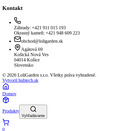
Kontakt
Záhrady: +421 911 015 193
Okrasný kameň: +421 948 609 223
obchod@loligarden.sk
Agátová 69
Košická Nová Ves
04014
Košice
Slovensko
© 2026 LoliGarden s.r.o. Všetky práva vyhradené.
Vytvoril hubtech.sk
Domov
Produkty
Vyhľadávanie
0