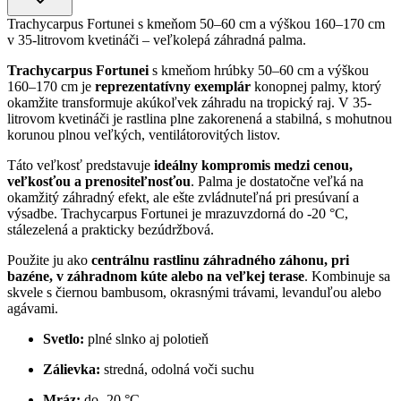
Trachycarpus Fortunei s kmeňom 50–60 cm a výškou 160–170 cm
v 35-litrovom kvetináči – veľkolepá záhradná palma.
Trachycarpus Fortunei
s kmeňom hrúbky 50–60 cm a výškou
160–170 cm je
reprezentatívny exemplár
konopnej palmy, ktorý
okamžite transformuje akúkoľvek záhradu na tropický raj. V 35-
litrovom kvetináči je rastlina plne zakorenená a stabilná, s mohutnou
korunou plnou veľkých, ventilátorovitých listov.
Táto veľkosť predstavuje
ideálny kompromis medzi cenou,
veľkosťou a prenositeľnosťou
. Palma je dostatočne veľká na
okamžitý záhradný efekt, ale ešte zvládnuteľná pri presúvaní a
výsadbe. Trachycarpus Fortunei je mrazuvzdorná do -20 °C,
stálezelená a prakticky bezúdržbová.
Použite ju ako
centrálnu rastlinu záhradného záhonu, pri
bazéne, v záhradnom kúte alebo na veľkej terase
. Kombinuje sa
skvele s čiernou bambusom, okrasnými trávami, levanduľou alebo
agávami.
Svetlo:
plné slnko aj polotieň
Zálievka:
stredná, odolná voči suchu
Mráz:
do -20 °C