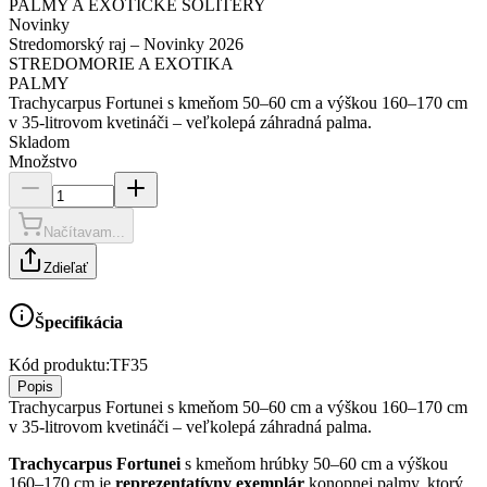
PALMY A EXOTICKÉ SOLITÉRY
Novinky
Stredomorský raj – Novinky 2026
STREDOMORIE A EXOTIKA
PALMY
Trachycarpus Fortunei s kmeňom 50–60 cm a výškou 160–170 cm
v 35-litrovom kvetináči – veľkolepá záhradná palma.
Skladom
Množstvo
Načítavam...
Zdieľať
Špecifikácia
Kód produktu:
TF35
Popis
Trachycarpus Fortunei s kmeňom 50–60 cm a výškou 160–170 cm
v 35-litrovom kvetináči – veľkolepá záhradná palma.
Trachycarpus Fortunei
s kmeňom hrúbky 50–60 cm a výškou
160–170 cm je
reprezentatívny exemplár
konopnej palmy, ktorý