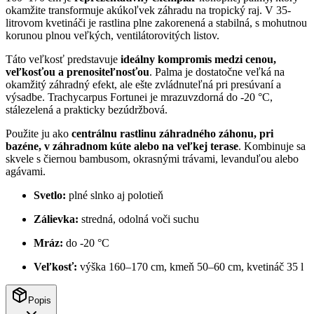
okamžite transformuje akúkoľvek záhradu na tropický raj. V 35-
litrovom kvetináči je rastlina plne zakorenená a stabilná, s mohutnou
korunou plnou veľkých, ventilátorovitých listov.
Táto veľkosť predstavuje
ideálny kompromis medzi cenou,
veľkosťou a prenositeľnosťou
. Palma je dostatočne veľká na
okamžitý záhradný efekt, ale ešte zvládnuteľná pri presúvaní a
výsadbe. Trachycarpus Fortunei je mrazuvzdorná do -20 °C,
stálezelená a prakticky bezúdržbová.
Použite ju ako
centrálnu rastlinu záhradného záhonu, pri
bazéne, v záhradnom kúte alebo na veľkej terase
. Kombinuje sa
skvele s čiernou bambusom, okrasnými trávami, levanduľou alebo
agávami.
Svetlo:
plné slnko aj polotieň
Zálievka:
stredná, odolná voči suchu
Mráz:
do -20 °C
Veľkosť:
výška 160–170 cm, kmeň 50–60 cm, kvetináč 35 l
Popis