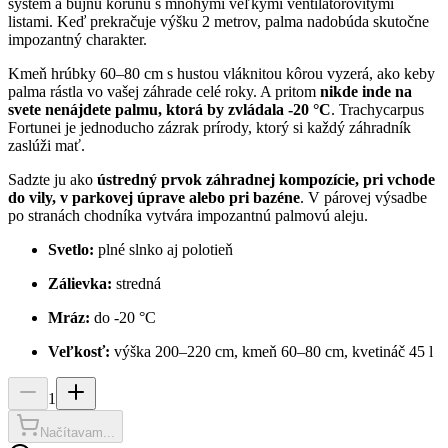
systém a bujnú korunu s mnohými veľkými ventilátorovitými
listami. Keď prekračuje výšku 2 metrov, palma nadobúda skutočne
impozantný charakter.
Kmeň hrúbky 60–80 cm s hustou vláknitou kôrou vyzerá, ako keby
palma rástla vo vašej záhrade celé roky. A pritom
nikde inde na
svete nenájdete palmu, ktorá by zvládala -20 °C
. Trachycarpus
Fortunei je jednoducho zázrak prírody, ktorý si každý záhradník
zaslúži mať.
Sadzte ju ako
ústredný prvok záhradnej kompozície, pri vchode
do vily, v parkovej úprave alebo pri bazéne
. V párovej výsadbe
po stranách chodníka vytvára impozantnú palmovú aleju.
Svetlo:
plné slnko aj polotieň
Zálievka:
stredná
Mráz:
do -20 °C
Veľkosť:
výška 200–220 cm, kmeň 60–80 cm, kvetináč 45 l
1
Načítavam...