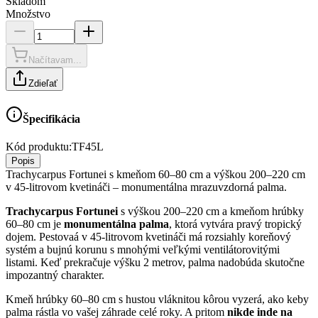
Skladom
Množstvo
Načítavam...
Zdieľať
Špecifikácia
Kód produktu:
TF45L
Popis
Trachycarpus Fortunei s kmeňom 60–80 cm a výškou 200–220 cm
v 45-litrovom kvetináči – monumentálna mrazuvzdorná palma.
Trachycarpus Fortunei
s výškou 200–220 cm a kmeňom hrúbky
60–80 cm je
monumentálna palma
, ktorá vytvára pravý tropický
dojem. Pestovaá v 45-litrovom kvetináči má rozsiahly koreňový
systém a bujnú korunu s mnohými veľkými ventilátorovitými
listami. Keď prekračuje výšku 2 metrov, palma nadobúda skutočne
impozantný charakter.
Kmeň hrúbky 60–80 cm s hustou vláknitou kôrou vyzerá, ako keby
palma rástla vo vašej záhrade celé roky. A pritom
nikde inde na