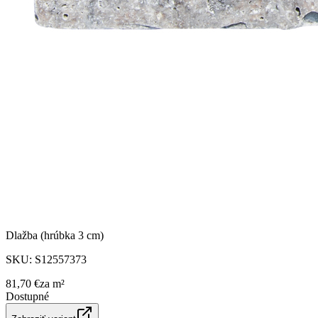
Dlažba (hrúbka 3 cm)
SKU:
S12557373
81,70 €
za
m²
Dostupné