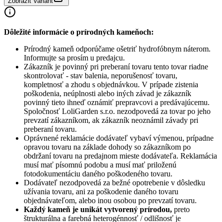
Zobraziť variant
Dôležité informácie o prírodných kameňoch:
Prírodný kameň odporúčame ošetriť hydrofóbnym náterom.
Informujte sa prosím u predajcu.
Zákazník je povinný pri preberaní tovaru tento tovar riadne
skontrolovať - stav balenia, neporušenosť tovaru,
kompletnosť a zhodu s objednávkou. V prípade zistenia
poškodenia, neúplnosti alebo iných závad je zákazník
povinný tieto ihneď oznámiť prepravcovi a predávajúcemu.
Spoločnosť
LoliGarden s.r.o.
nezodpovedá za tovar po jeho
prevzatí zákazníkom, ak zákazník neoznámil závady pri
preberaní tovaru.
Oprávnené reklamácie dodávateľ vybaví výmenou, prípadne
opravou tovaru na základe dohody so zákazníkom po
obdržaní tovaru na predajnom mieste dodávateľa. Reklamácia
musí mať písomnú podobu a musí mať priloženú
fotodokumentáciu daného poškodeného tovaru.
Dodávateľ nezodpovedá za bežné opotrebenie v dôsledku
užívania tovaru, ani za poškodenie daného tovaru
objednávateľom, alebo inou osobou po prevzatí tovaru.
Každý kameň je unikát vytvorený prírodou,
preto
štrukturálna a farebná heterogénnosť / odlišnosť je