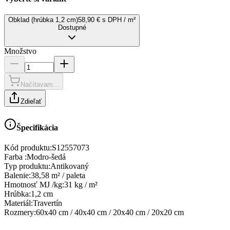
Obklad (hrúbka 1,2 cm)
58,90 € s DPH / m²
Dostupné
Množstvo
Načítavam...
Zdieľať
Špecifikácia
Kód produktu:
S12557073
Farba
:
Modro-šedá
Typ produktu
:
Antikovaný
Balenie
:
38,58 m² / paleta
Hmotnosť MJ /kg
:
31 kg / m²
Hrúbka
:
1,2 cm
Materiál
:
Travertín
Rozmery
:
60x40 cm / 40x40 cm / 20x40 cm / 20x20 cm