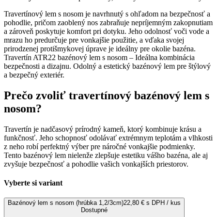
Travertínový lem s nosom je navrhnutý s ohľadom na bezpečnosť a
pohodlie, pričom zaoblený nos zabraňuje nepríjemným zakopnutiam
a zároveň poskytuje komfort pri dotyku. Jeho odolnosť voči vode a
mrazu ho predurčuje pre vonkajšie použitie, a vďaka svojej
prirodzenej protišmykovej úprave je ideálny pre okolie bazéna.
Travertín ATR22 bazénový lem s nosom – Ideálna kombinácia
bezpečnosti a dizajnu. Odolný a estetický bazénový lem pre štýlový
a bezpečný exteriér.
Prečo zvoliť travertínový bazénový lem s
nosom?
Travertín je nadčasový prírodný kameň, ktorý kombinuje krásu a
funkčnosť. Jeho schopnosť odolávať extrémnym teplotám a vlhkosti
z neho robí perfektný výber pre náročné vonkajšie podmienky.
Tento bazénový lem nielenže zlepšuje estetiku vášho bazéna, ale aj
zvyšuje bezpečnosť a pohodlie vašich vonkajších priestorov.
Vyberte si variant
Bazénový lem s nosom (hrúbka 1,2/3cm)
22,80 € s DPH / kus
Dostupné