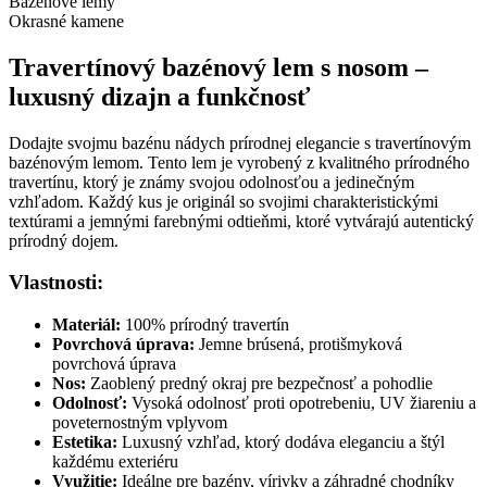
Bazénové lemy
Okrasné kamene
Travertínový bazénový lem s nosom –
luxusný dizajn a funkčnosť
Dodajte svojmu bazénu nádych prírodnej elegancie s travertínovým
bazénovým lemom. Tento lem je vyrobený z kvalitného prírodného
travertínu, ktorý je známy svojou odolnosťou a jedinečným
vzhľadom. Každý kus je originál so svojimi charakteristickými
textúrami a jemnými farebnými odtieňmi, ktoré vytvárajú autentický
prírodný dojem.
Vlastnosti:
Materiál:
100% prírodný travertín
Povrchová úprava:
Jemne brúsená, protišmyková
povrchová úprava
Nos:
Zaoblený predný okraj pre bezpečnosť a pohodlie
Odolnosť:
Vysoká odolnosť proti opotrebeniu, UV žiareniu a
poveternostným vplyvom
Estetika:
Luxusný vzhľad, ktorý dodáva eleganciu a štýl
každému exteriéru
Využitie:
Ideálne pre bazény, vírivky a záhradné chodníky