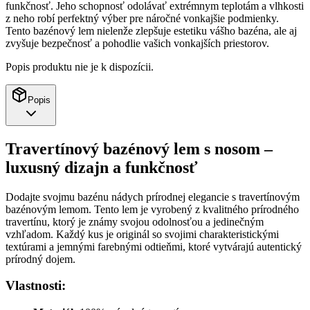
funkčnosť. Jeho schopnosť odolávať extrémnym teplotám a vlhkosti
z neho robí perfektný výber pre náročné vonkajšie podmienky.
Tento bazénový lem nielenže zlepšuje estetiku vášho bazéna, ale aj
zvyšuje bezpečnosť a pohodlie vašich vonkajších priestorov.
Popis produktu nie je k dispozícii.
Popis
Travertínový bazénový lem s nosom –
luxusný dizajn a funkčnosť
Dodajte svojmu bazénu nádych prírodnej elegancie s travertínovým
bazénovým lemom. Tento lem je vyrobený z kvalitného prírodného
travertínu, ktorý je známy svojou odolnosťou a jedinečným
vzhľadom. Každý kus je originál so svojimi charakteristickými
textúrami a jemnými farebnými odtieňmi, ktoré vytvárajú autentický
prírodný dojem.
Vlastnosti: