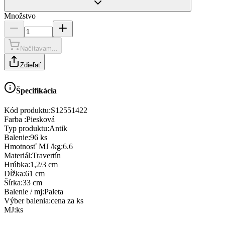
Množstvo
Načítavam...
Zdieľať
Špecifikácia
Kód produktu:
S12551422
Farba
:
Piesková
Typ produktu
:
Antik
Balenie
:
96 ks
Hmotnosť MJ /kg
:
6.6
Materiál
:
Travertín
Hrúbka
:
1,2/3 cm
Dĺžka
:
61 cm
Šírka
:
33 cm
Balenie / mj
:
Paleta
Výber balenia
:
cena za ks
MJ
:
ks