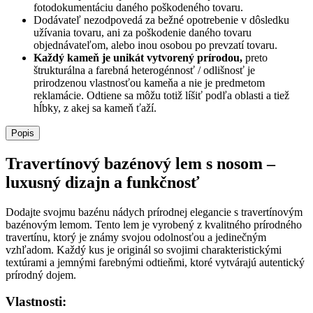
fotodokumentáciu daného poškodeného tovaru.
Dodávateľ nezodpovedá za bežné opotrebenie v dôsledku
užívania tovaru, ani za poškodenie daného tovaru
objednávateľom, alebo inou osobou po prevzatí tovaru.
Každý kameň je unikát vytvorený prírodou,
preto
štrukturálna a farebná heterogénnosť / odlišnosť je
prirodzenou vlastnosťou kameňa a nie je predmetom
reklamácie. Odtiene sa môžu totiž líšiť podľa oblasti a tiež
hĺbky, z akej sa kameň ťaží.
Popis
Travertínový bazénový lem s nosom –
luxusný dizajn a funkčnosť
Dodajte svojmu bazénu nádych prírodnej elegancie s travertínovým
bazénovým lemom. Tento lem je vyrobený z kvalitného prírodného
travertínu, ktorý je známy svojou odolnosťou a jedinečným
vzhľadom. Každý kus je originál so svojimi charakteristickými
textúrami a jemnými farebnými odtieňmi, ktoré vytvárajú autentický
prírodný dojem.
Vlastnosti: