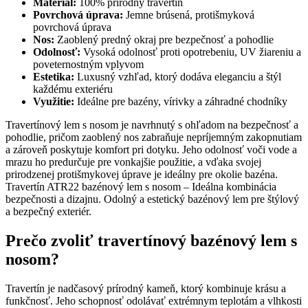
Materiál:
100% prírodný travertín
Povrchová úprava:
Jemne brúsená, protišmyková
povrchová úprava
Nos:
Zaoblený predný okraj pre bezpečnosť a pohodlie
Odolnosť:
Vysoká odolnosť proti opotrebeniu, UV žiareniu a
poveternostným vplyvom
Estetika:
Luxusný vzhľad, ktorý dodáva eleganciu a štýl
každému exteriéru
Využitie:
Ideálne pre bazény, vírivky a záhradné chodníky
Travertínový lem s nosom je navrhnutý s ohľadom na bezpečnosť a
pohodlie, pričom zaoblený nos zabraňuje nepríjemným zakopnutiam
a zároveň poskytuje komfort pri dotyku. Jeho odolnosť voči vode a
mrazu ho predurčuje pre vonkajšie použitie, a vďaka svojej
prirodzenej protišmykovej úprave je ideálny pre okolie bazéna.
Travertín ATR22 bazénový lem s nosom – Ideálna kombinácia
bezpečnosti a dizajnu. Odolný a estetický bazénový lem pre štýlový
a bezpečný exteriér.
Prečo zvoliť travertínový bazénový lem s
nosom?
Travertín je nadčasový prírodný kameň, ktorý kombinuje krásu a
funkčnosť. Jeho schopnosť odolávať extrémnym teplotám a vlhkosti