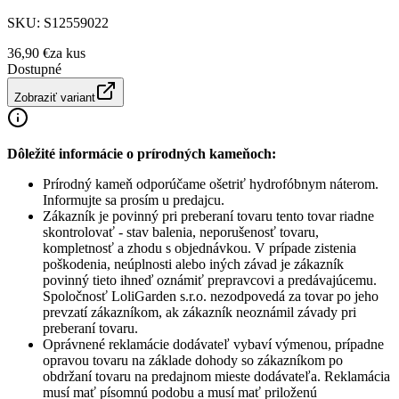
SKU:
S12559022
36,90 €
za
kus
Dostupné
Zobraziť variant
Dôležité informácie o prírodných kameňoch:
Prírodný kameň odporúčame ošetriť hydrofóbnym náterom.
Informujte sa prosím u predajcu.
Zákazník je povinný pri preberaní tovaru tento tovar riadne
skontrolovať - stav balenia, neporušenosť tovaru,
kompletnosť a zhodu s objednávkou. V prípade zistenia
poškodenia, neúplnosti alebo iných závad je zákazník
povinný tieto ihneď oznámiť prepravcovi a predávajúcemu.
Spoločnosť
LoliGarden s.r.o.
nezodpovedá za tovar po jeho
prevzatí zákazníkom, ak zákazník neoznámil závady pri
preberaní tovaru.
Oprávnené reklamácie dodávateľ vybaví výmenou, prípadne
opravou tovaru na základe dohody so zákazníkom po
obdržaní tovaru na predajnom mieste dodávateľa. Reklamácia
musí mať písomnú podobu a musí mať priloženú