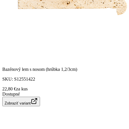
Bazénový lem s nosom (hrúbka 1,2/3cm)
SKU:
S12551422
22,80 €
za
kus
Dostupné
Zobraziť variant