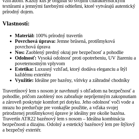
vzhľadom. Každý kus je originál so svojimi charakteristickými
textúrami a jemnými farebnými odtieňmi, ktoré vytvárajú autentický
prírodný dojem.
Vlastnosti:
Materiál:
100% prírodný travertín
Povrchová úprava:
Jemne brúsená, protišmyková
povrchová úprava
Nos:
Zaoblený predný okraj pre bezpečnosť a pohodlie
Odolnosť:
Vysoká odolnosť proti opotrebeniu, UV žiareniu a
poveternostným vplyvom
Estetika:
Luxusný vzhľad, ktorý dodáva eleganciu a štýl
každému exteriéru
Využitie:
Ideálne pre bazény, vírivky a záhradné chodníky
Travertínový lem s nosom je navrhnutý s ohľadom na bezpečnosť a
pohodlie, pričom zaoblený nos zabraňuje nepríjemným zakopnutiam
a zároveň poskytuje komfort pri dotyku. Jeho odolnosť voči vode a
mrazu ho predurčuje pre vonkajšie použitie, a vďaka svojej
prirodzenej protišmykovej úprave je ideálny pre okolie bazéna.
Travertín ATR22 bazénový lem s nosom – Ideálna kombinácia
bezpečnosti a dizajnu. Odolný a estetický bazénový lem pre štýlový
a bezpečný exteriér.