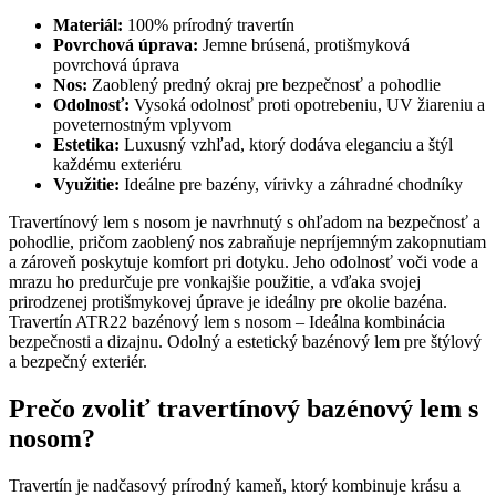
Materiál:
100% prírodný travertín
Povrchová úprava:
Jemne brúsená, protišmyková
povrchová úprava
Nos:
Zaoblený predný okraj pre bezpečnosť a pohodlie
Odolnosť:
Vysoká odolnosť proti opotrebeniu, UV žiareniu a
poveternostným vplyvom
Estetika:
Luxusný vzhľad, ktorý dodáva eleganciu a štýl
každému exteriéru
Využitie:
Ideálne pre bazény, vírivky a záhradné chodníky
Travertínový lem s nosom je navrhnutý s ohľadom na bezpečnosť a
pohodlie, pričom zaoblený nos zabraňuje nepríjemným zakopnutiam
a zároveň poskytuje komfort pri dotyku. Jeho odolnosť voči vode a
mrazu ho predurčuje pre vonkajšie použitie, a vďaka svojej
prirodzenej protišmykovej úprave je ideálny pre okolie bazéna.
Travertín ATR22 bazénový lem s nosom – Ideálna kombinácia
bezpečnosti a dizajnu. Odolný a estetický bazénový lem pre štýlový
a bezpečný exteriér.
Prečo zvoliť travertínový bazénový lem s
nosom?
Travertín je nadčasový prírodný kameň, ktorý kombinuje krásu a