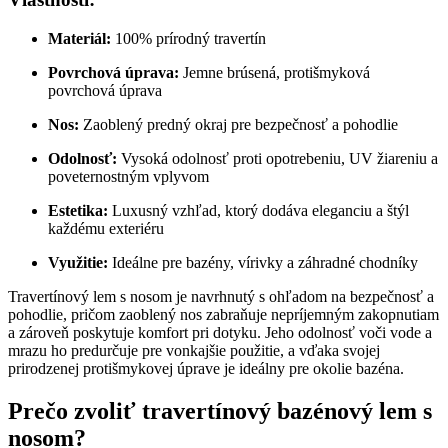
Materiál:
100% prírodný travertín
Povrchová úprava:
Jemne brúsená, protišmyková
povrchová úprava
Nos:
Zaoblený predný okraj pre bezpečnosť a pohodlie
Odolnosť:
Vysoká odolnosť proti opotrebeniu, UV žiareniu a
poveternostným vplyvom
Estetika:
Luxusný vzhľad, ktorý dodáva eleganciu a štýl
každému exteriéru
Využitie:
Ideálne pre bazény, vírivky a záhradné chodníky
Travertínový lem s nosom je navrhnutý s ohľadom na bezpečnosť a
pohodlie, pričom zaoblený nos zabraňuje nepríjemným zakopnutiam
a zároveň poskytuje komfort pri dotyku. Jeho odolnosť voči vode a
mrazu ho predurčuje pre vonkajšie použitie, a vďaka svojej
prirodzenej protišmykovej úprave je ideálny pre okolie bazéna.
Prečo zvoliť travertínový bazénový lem s
nosom?