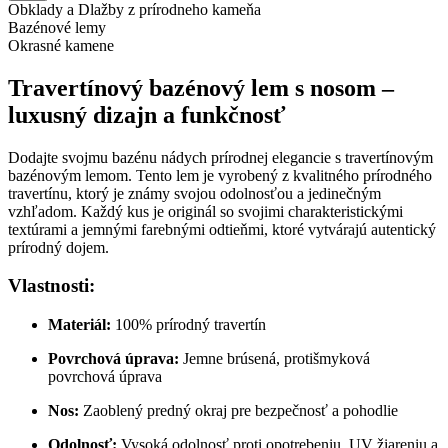
Obklady a Dlažby z prírodneho kameňa
Bazénové lemy
Okrasné kamene
Travertínový bazénový lem s nosom –
luxusný dizajn a funkčnosť
Dodajte svojmu bazénu nádych prírodnej elegancie s travertínovým
bazénovým lemom. Tento lem je vyrobený z kvalitného prírodného
travertínu, ktorý je známy svojou odolnosťou a jedinečným
vzhľadom. Každý kus je originál so svojimi charakteristickými
textúrami a jemnými farebnými odtieňmi, ktoré vytvárajú autentický
prírodný dojem.
Vlastnosti:
Materiál:
100% prírodný travertín
Povrchová úprava:
Jemne brúsená, protišmyková
povrchová úprava
Nos:
Zaoblený predný okraj pre bezpečnosť a pohodlie
Odolnosť:
Vysoká odolnosť proti opotrebeniu, UV žiareniu a