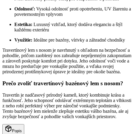
Odolnosť:
Vysoká odolnosť proti opotrebeniu, UV žiareniu a
poveternostným vplyvom
Estetika:
Luxusný vzhľad, ktorý dodáva eleganciu a štýl
každému exteriéru
Využitie:
Ideálne pre bazény, vírivky a záhradné chodníky
Travertínový lem s nosom je navrhnutý s ohľadom na bezpečnosť a
pohodlie, pričom zaoblený nos zabraňuje nepríjemným zakopnutiam
a zároveň poskytuje komfort pri dotyku. Jeho odolnosť voči vode a
mrazu ho predurčuje pre vonkajšie použitie, a vďaka svojej
prirodzenej protišmykovej úprave je ideálny pre okolie bazéna.
Prečo zvoliť travertínový bazénový lem s nosom?
Travertín je nadčasový prírodný kameň, ktorý kombinuje krásu a
funkčnosť. Jeho schopnosť odolávať extrémnym teplotám a vlhkosti
z neho robí perfektný výber pre náročné vonkajšie podmienky.
Tento bazénový lem nielenže zlepšuje estetiku vášho bazéna, ale aj
zvyšuje bezpečnosť a pohodlie vašich vonkajších priestorov.
Popis