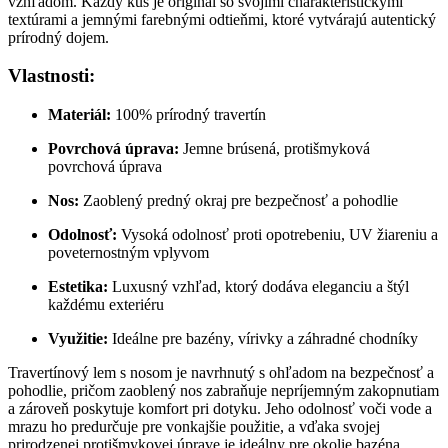
vzhľadom. Každý kus je originál so svojimi charakteristickými
textúrami a jemnými farebnými odtieňmi, ktoré vytvárajú autentický
prírodný dojem.
Vlastnosti:
Materiál:
100% prírodný travertín
Povrchová úprava:
Jemne brúsená, protišmyková
povrchová úprava
Nos:
Zaoblený predný okraj pre bezpečnosť a pohodlie
Odolnosť:
Vysoká odolnosť proti opotrebeniu, UV žiareniu a
poveternostným vplyvom
Estetika:
Luxusný vzhľad, ktorý dodáva eleganciu a štýl
každému exteriéru
Využitie:
Ideálne pre bazény, vírivky a záhradné chodníky
Travertínový lem s nosom je navrhnutý s ohľadom na bezpečnosť a
pohodlie, pričom zaoblený nos zabraňuje nepríjemným zakopnutiam
a zároveň poskytuje komfort pri dotyku. Jeho odolnosť voči vode a
mrazu ho predurčuje pre vonkajšie použitie, a vďaka svojej
prirodzenej protišmykovej úprave je ideálny pre okolie bazéna.