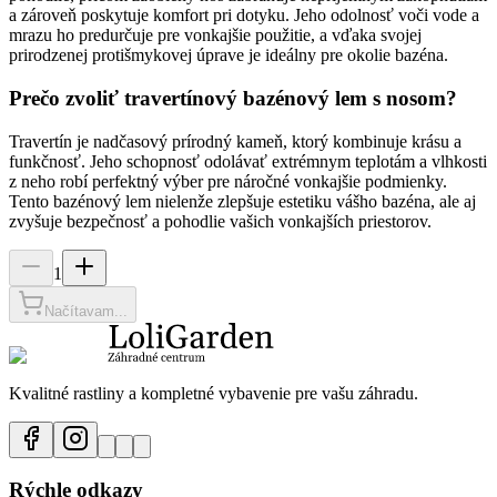
a zároveň poskytuje komfort pri dotyku. Jeho odolnosť voči vode a
mrazu ho predurčuje pre vonkajšie použitie, a vďaka svojej
prirodzenej protišmykovej úprave je ideálny pre okolie bazéna.
Prečo zvoliť travertínový bazénový lem s nosom?
Travertín je nadčasový prírodný kameň, ktorý kombinuje krásu a
funkčnosť. Jeho schopnosť odolávať extrémnym teplotám a vlhkosti
z neho robí perfektný výber pre náročné vonkajšie podmienky.
Tento bazénový lem nielenže zlepšuje estetiku vášho bazéna, ale aj
zvyšuje bezpečnosť a pohodlie vašich vonkajších priestorov.
1
Načítavam...
Kvalitné rastliny a kompletné vybavenie pre vašu záhradu.
Rýchle odkazy