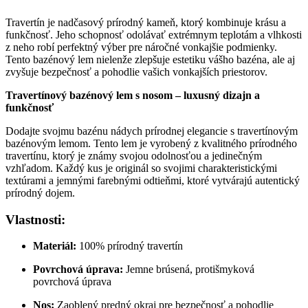
Travertín je nadčasový prírodný kameň, ktorý kombinuje krásu a
funkčnosť. Jeho schopnosť odolávať extrémnym teplotám a vlhkosti
z neho robí perfektný výber pre náročné vonkajšie podmienky.
Tento bazénový lem nielenže zlepšuje estetiku vášho bazéna, ale aj
zvyšuje bezpečnosť a pohodlie vašich vonkajších priestorov.
Travertínový bazénový lem s nosom – luxusný dizajn a
funkčnosť
Dodajte svojmu bazénu nádych prírodnej elegancie s travertínovým
bazénovým lemom. Tento lem je vyrobený z kvalitného prírodného
travertínu, ktorý je známy svojou odolnosťou a jedinečným
vzhľadom. Každý kus je originál so svojimi charakteristickými
textúrami a jemnými farebnými odtieňmi, ktoré vytvárajú autentický
prírodný dojem.
Vlastnosti:
Materiál:
100% prírodný travertín
Povrchová úprava:
Jemne brúsená, protišmyková
povrchová úprava
Nos:
Zaoblený predný okraj pre bezpečnosť a pohodlie