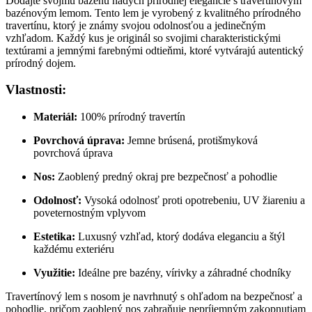
Dodajte svojmu bazénu nádych prírodnej elegancie s travertínovým
bazénovým lemom. Tento lem je vyrobený z kvalitného prírodného
travertínu, ktorý je známy svojou odolnosťou a jedinečným
vzhľadom. Každý kus je originál so svojimi charakteristickými
textúrami a jemnými farebnými odtieňmi, ktoré vytvárajú autentický
prírodný dojem.
Vlastnosti:
Materiál:
100% prírodný travertín
Povrchová úprava:
Jemne brúsená, protišmyková
povrchová úprava
Nos:
Zaoblený predný okraj pre bezpečnosť a pohodlie
Odolnosť:
Vysoká odolnosť proti opotrebeniu, UV žiareniu a
poveternostným vplyvom
Estetika:
Luxusný vzhľad, ktorý dodáva eleganciu a štýl
každému exteriéru
Využitie:
Ideálne pre bazény, vírivky a záhradné chodníky
Travertínový lem s nosom je navrhnutý s ohľadom na bezpečnosť a
pohodlie, pričom zaoblený nos zabraňuje nepríjemným zakopnutiam