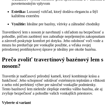
poveternostným vplyvom
Estetika:
Luxusný vzhľad, ktorý dodáva eleganciu a štýl
každému exteriéru
Využitie:
Ideálne pre bazény, vírivky a záhradné chodníky
Travertínový lem s nosom je navrhnutý s ohľadom na bezpečnosť a
pohodlie, pričom zaoblený nos zabraňuje nepríjemným zakopnutiam
a zároveň poskytuje komfort pri dotyku. Jeho odolnosť voči vode a
mrazu ho predurčuje pre vonkajšie použitie, a vďaka svojej
prirodzenej protišmykovej úprave je ideálny pre okolie bazéna.
Prečo zvoliť travertínový bazénový lem s
nosom?
Travertín je nadčasový prírodný kameň, ktorý kombinuje krásu a
funkčnosť. Jeho schopnosť odolávať extrémnym teplotám a vlhkosti
z neho robí perfektný výber pre náročné vonkajšie podmienky.
Tento bazénový lem nielenže zlepšuje estetiku vášho bazéna, ale aj
zvyšuje bezpečnosť a pohodlie vašich vonkajších priestorov.
Vyberte si variant