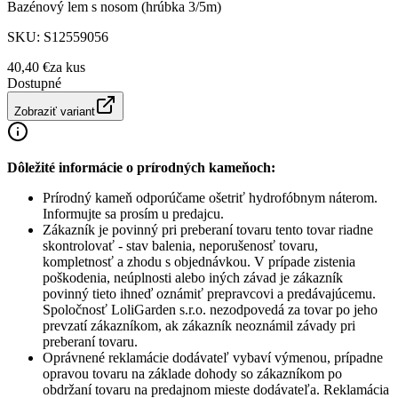
Bazénový lem s nosom (hrúbka 3/5m)
SKU:
S12559056
40,40 €
za
kus
Dostupné
Zobraziť variant
Dôležité informácie o prírodných kameňoch:
Prírodný kameň odporúčame ošetriť hydrofóbnym náterom.
Informujte sa prosím u predajcu.
Zákazník je povinný pri preberaní tovaru tento tovar riadne
skontrolovať - stav balenia, neporušenosť tovaru,
kompletnosť a zhodu s objednávkou. V prípade zistenia
poškodenia, neúplnosti alebo iných závad je zákazník
povinný tieto ihneď oznámiť prepravcovi a predávajúcemu.
Spoločnosť
LoliGarden s.r.o.
nezodpovedá za tovar po jeho
prevzatí zákazníkom, ak zákazník neoznámil závady pri
preberaní tovaru.
Oprávnené reklamácie dodávateľ vybaví výmenou, prípadne
opravou tovaru na základe dohody so zákazníkom po
obdržaní tovaru na predajnom mieste dodávateľa. Reklamácia