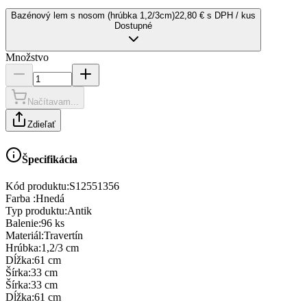
Bazénový lem s nosom (hrúbka 1,2/3cm)
22,80 € s DPH / kus
Dostupné
Množstvo
Načítavam...
Zdieľať
Špecifikácia
Kód produktu:
S12551356
Farba
:
Hnedá
Typ produktu
:
Antik
Balenie
:
96 ks
Materiál
:
Travertín
Hrúbka
:
1,2/3 cm
Dĺžka
:
61 cm
Šírka
:
33 cm
Šírka
:
33 cm
Dĺžka
:
61 cm