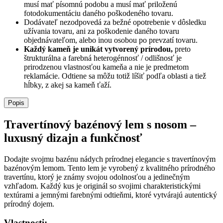
musí mať písomnú podobu a musí mať priloženú
fotodokumentáciu daného poškodeného tovaru.
Dodávateľ nezodpovedá za bežné opotrebenie v dôsledku
užívania tovaru, ani za poškodenie daného tovaru
objednávateľom, alebo inou osobou po prevzatí tovaru.
Každý kameň je unikát vytvorený prírodou,
preto
štrukturálna a farebná heterogénnosť / odlišnosť je
prirodzenou vlastnosťou kameňa a nie je predmetom
reklamácie. Odtiene sa môžu totiž líšiť podľa oblasti a tiež
hĺbky, z akej sa kameň ťaží.
Popis
Travertínový bazénový lem s nosom –
luxusný dizajn a funkčnosť
Dodajte svojmu bazénu nádych prírodnej elegancie s travertínovým
bazénovým lemom. Tento lem je vyrobený z kvalitného prírodného
travertínu, ktorý je známy svojou odolnosťou a jedinečným
vzhľadom. Každý kus je originál so svojimi charakteristickými
textúrami a jemnými farebnými odtieňmi, ktoré vytvárajú autentický
prírodný dojem.
Vlastnosti: