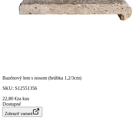
Bazénový lem s nosom (hrúbka 1,2/3cm)
SKU:
S12551356
22,80 €
za
kus
Dostupné
Zobraziť variant