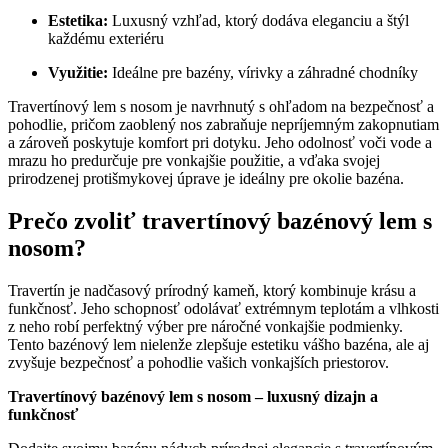
Estetika:
Luxusný vzhľad, ktorý dodáva eleganciu a štýl
každému exteriéru
Využitie:
Ideálne pre bazény, vírivky a záhradné chodníky
Travertínový lem s nosom je navrhnutý s ohľadom na bezpečnosť a
pohodlie, pričom zaoblený nos zabraňuje nepríjemným zakopnutiam
a zároveň poskytuje komfort pri dotyku. Jeho odolnosť voči vode a
mrazu ho predurčuje pre vonkajšie použitie, a vďaka svojej
prirodzenej protišmykovej úprave je ideálny pre okolie bazéna.
Prečo zvoliť travertínový bazénový lem s
nosom?
Travertín je nadčasový prírodný kameň, ktorý kombinuje krásu a
funkčnosť. Jeho schopnosť odolávať extrémnym teplotám a vlhkosti
z neho robí perfektný výber pre náročné vonkajšie podmienky.
Tento bazénový lem nielenže zlepšuje estetiku vášho bazéna, ale aj
zvyšuje bezpečnosť a pohodlie vašich vonkajších priestorov.
Travertínový bazénový lem s nosom – luxusný dizajn a
funkčnosť