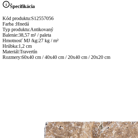
Špecifikácia
Kód produktu:
S12557056
Farba
:
Hnedá
Typ produktu
:
Antikovaný
Balenie
:
38,57 m² / paleta
Hmotnosť MJ /kg
:
27 kg / m²
Hrúbka
:
1,2 cm
Materiál
:
Travertín
Rozmery
:
60x40 cm / 40x40 cm / 20x40 cm / 20x20 cm