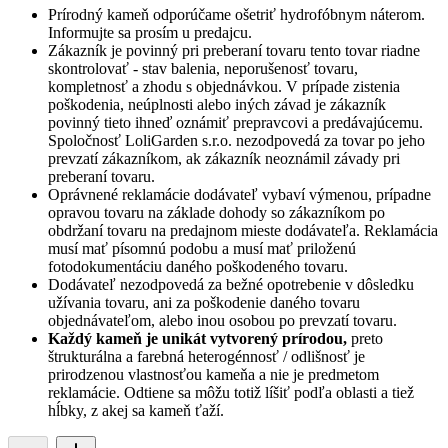
Prírodný kameň odporúčame ošetriť hydrofóbnym náterom.
Informujte sa prosím u predajcu.
Zákazník je povinný pri preberaní tovaru tento tovar riadne
skontrolovať - stav balenia, neporušenosť tovaru,
kompletnosť a zhodu s objednávkou. V prípade zistenia
poškodenia, neúplnosti alebo iných závad je zákazník
povinný tieto ihneď oznámiť prepravcovi a predávajúcemu.
Spoločnosť
LoliGarden s.r.o.
nezodpovedá za tovar po jeho
prevzatí zákazníkom, ak zákazník neoznámil závady pri
preberaní tovaru.
Oprávnené reklamácie dodávateľ vybaví výmenou, prípadne
opravou tovaru na základe dohody so zákazníkom po
obdržaní tovaru na predajnom mieste dodávateľa. Reklamácia
musí mať písomnú podobu a musí mať priloženú
fotodokumentáciu daného poškodeného tovaru.
Dodávateľ nezodpovedá za bežné opotrebenie v dôsledku
užívania tovaru, ani za poškodenie daného tovaru
objednávateľom, alebo inou osobou po prevzatí tovaru.
Každý kameň je unikát vytvorený prírodou,
preto
štrukturálna a farebná heterogénnosť / odlišnosť je
prirodzenou vlastnosťou kameňa a nie je predmetom
reklamácie. Odtiene sa môžu totiž líšiť podľa oblasti a tiež
hĺbky, z akej sa kameň ťaží.