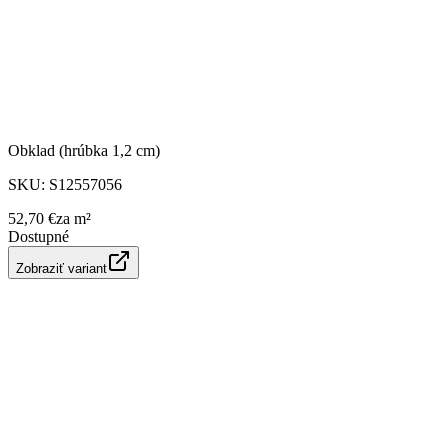
Obklad (hrúbka 1,2 cm)
SKU:
S12557056
52,70 €
za
m²
Dostupné
Zobraziť variant