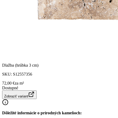
Dlažba (hrúbka 3 cm)
SKU:
S12557356
72,00 €
za
m²
Dostupné
Zobraziť variant
Dôležité informácie o prírodných kameňoch: