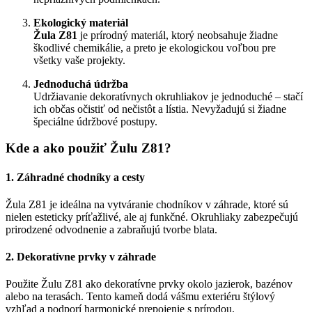
Ekologický materiál
Žula Z81
je prírodný materiál, ktorý neobsahuje žiadne
škodlivé chemikálie, a preto je ekologickou voľbou pre
všetky vaše projekty.
Jednoduchá údržba
Udržiavanie dekoratívnych okruhliakov je jednoduché – stačí
ich občas očistiť od nečistôt a lístia. Nevyžadujú si žiadne
špeciálne údržbové postupy.
Kde a ako použiť Žulu Z81?
1.
Záhradné chodníky a cesty
Žula Z81 je ideálna na vytváranie chodníkov v záhrade, ktoré sú
nielen esteticky príťažlivé, ale aj funkčné. Okruhliaky zabezpečujú
prirodzené odvodnenie a zabraňujú tvorbe blata.
2.
Dekoratívne prvky v záhrade
Použite Žulu Z81 ako dekoratívne prvky okolo jazierok, bazénov
alebo na terasách. Tento kameň dodá vášmu exteriéru štýlový
vzhľad a podporí harmonické prepojenie s prírodou.