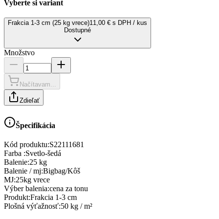
Vyberte si variant
Frakcia 1-3 cm (25 kg vrece)
11,00 € s DPH / kus
Dostupné
Množstvo
Načítavam...
Zdieľať
Špecifikácia
Kód produktu:
S22111681
Farba
:
Svetlo-šedá
Balenie
:
25 kg
Balenie / mj
:
Bigbag/Kôš
MJ
:
25kg vrece
Výber balenia
:
cena za tonu
Produkt
:
Frakcia 1-3 cm
Plošná výťažnosť
:
50 kg / m²