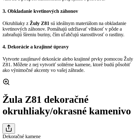
3.
Obkladanie kvetinových záhonov
Okruhliaky z
Žuly Z81
sú ideálnym materiálom na obkladanie
kvetinových záhonov. Pomáhajú udržiavať vlhkosť v pôde a
zabraňujú šíreniu buriny, čím uľahčujú starostlivosť o rastliny.
4.
Dekorácie a krajinné úpravy
Vytvorte zaujímavé dekorácie alebo krajinné prvky pomocou Žuly
Z81. Môžete z nej vytvoriť solitérne kamene, ktoré budú pôsobiť
ako výnimočné akcenty vo vašej záhrade.
Žula Z81 dekoračné
okruhliaky/okrasné kamenivo
Dekoračné kamene