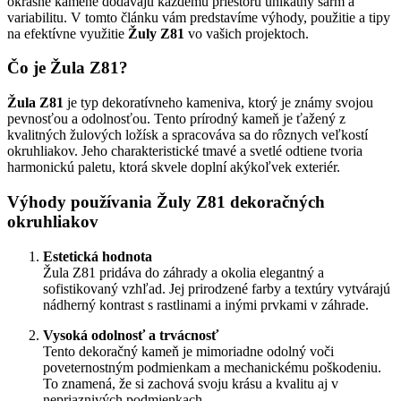
okrasné kamene dodávajú každému priestoru unikátny šarm a
variabilitu. V tomto článku vám predstavíme výhody, použitie a tipy
na efektívne využitie
Žuly Z81
vo vašich projektoch.
Čo je Žula Z81?
Žula Z81
je typ dekoratívneho kameniva, ktorý je známy svojou
pevnosťou a odolnosťou. Tento prírodný kameň je ťažený z
kvalitných žulových ložísk a spracováva sa do rôznych veľkostí
okruhliakov. Jeho charakteristické tmavé a svetlé odtiene tvoria
harmonickú paletu, ktorá skvele doplní akýkoľvek exteriér.
Výhody používania Žuly Z81 dekoračných
okruhliakov
Estetická hodnota
Žula Z81 pridáva do záhrady a okolia elegantný a
sofistikovaný vzhľad. Jej prirodzené farby a textúry vytvárajú
nádherný kontrast s rastlinami a inými prvkami v záhrade.
Vysoká odolnosť a trvácnosť
Tento dekoračný kameň je mimoriadne odolný voči
poveternostným podmienkam a mechanickému poškodeniu.
To znamená, že si zachová svoju krásu a kvalitu aj v
nepriaznivých podmienkach.