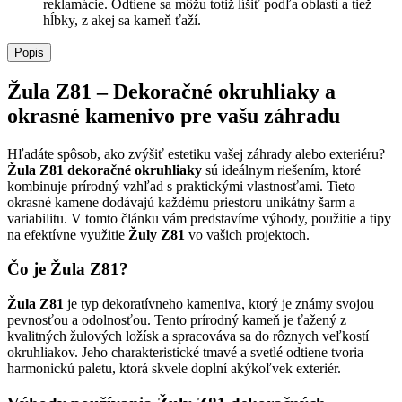
reklamácie. Odtiene sa môžu totiž líšiť podľa oblasti a tiež
hĺbky, z akej sa kameň ťaží.
Popis
Žula Z81 – Dekoračné okruhliaky a
okrasné kamenivo pre vašu záhradu
Hľadáte spôsob, ako zvýšiť estetiku vašej záhrady alebo exteriéru?
Žula Z81 dekoračné okruhliaky
sú ideálnym riešením, ktoré
kombinuje prírodný vzhľad s praktickými vlastnosťami. Tieto
okrasné kamene dodávajú každému priestoru unikátny šarm a
variabilitu. V tomto článku vám predstavíme výhody, použitie a tipy
na efektívne využitie
Žuly Z81
vo vašich projektoch.
Čo je Žula Z81?
Žula Z81
je typ dekoratívneho kameniva, ktorý je známy svojou
pevnosťou a odolnosťou. Tento prírodný kameň je ťažený z
kvalitných žulových ložísk a spracováva sa do rôznych veľkostí
okruhliakov. Jeho charakteristické tmavé a svetlé odtiene tvoria
harmonickú paletu, ktorá skvele doplní akýkoľvek exteriér.