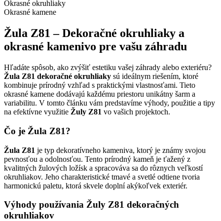
Okrasné okruhliaky
Okrasné kamene
Žula Z81 – Dekoračné okruhliaky a
okrasné kamenivo pre vašu záhradu
Hľadáte spôsob, ako zvýšiť estetiku vašej záhrady alebo exteriéru?
Žula Z81 dekoračné okruhliaky
sú ideálnym riešením, ktoré
kombinuje prírodný vzhľad s praktickými vlastnosťami. Tieto
okrasné kamene dodávajú každému priestoru unikátny šarm a
variabilitu. V tomto článku vám predstavíme výhody, použitie a tipy
na efektívne využitie
Žuly Z81
vo vašich projektoch.
Čo je Žula Z81?
Žula Z81
je typ dekoratívneho kameniva, ktorý je známy svojou
pevnosťou a odolnosťou. Tento prírodný kameň je ťažený z
kvalitných žulových ložísk a spracováva sa do rôznych veľkostí
okruhliakov. Jeho charakteristické tmavé a svetlé odtiene tvoria
harmonickú paletu, ktorá skvele doplní akýkoľvek exteriér.
Výhody používania Žuly Z81 dekoračných
okruhliakov