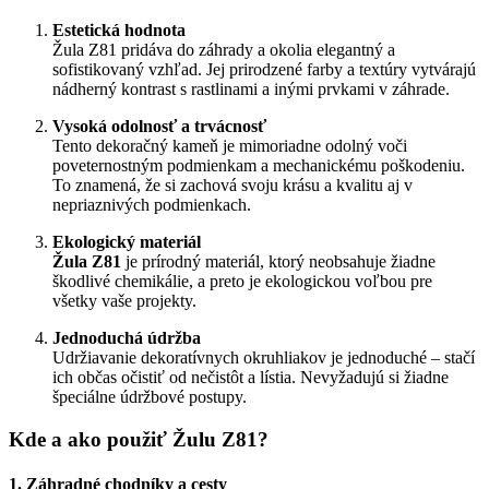
Estetická hodnota
Žula Z81 pridáva do záhrady a okolia elegantný a
sofistikovaný vzhľad. Jej prirodzené farby a textúry vytvárajú
nádherný kontrast s rastlinami a inými prvkami v záhrade.
Vysoká odolnosť a trvácnosť
Tento dekoračný kameň je mimoriadne odolný voči
poveternostným podmienkam a mechanickému poškodeniu.
To znamená, že si zachová svoju krásu a kvalitu aj v
nepriaznivých podmienkach.
Ekologický materiál
Žula Z81
je prírodný materiál, ktorý neobsahuje žiadne
škodlivé chemikálie, a preto je ekologickou voľbou pre
všetky vaše projekty.
Jednoduchá údržba
Udržiavanie dekoratívnych okruhliakov je jednoduché – stačí
ich občas očistiť od nečistôt a lístia. Nevyžadujú si žiadne
špeciálne údržbové postupy.
Kde a ako použiť Žulu Z81?
1.
Záhradné chodníky a cesty