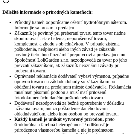
Dôležité informácie o prírodných kameňoch:
Prírodný kameň odporúčame ošetriť hydrofóbnym náterom.
Informujte sa prosím u predajcu.
Zákazník je povinný pri preberaní tovaru tento tovar riadne
skontrolovať - stav balenia, neporušenosť tovaru,
kompletnosť a zhodu s objednávkou. V prípade zistenia
poškodenia, neúplnosti alebo iných závad je zákazník
povinný tieto ihneď oznámiť prepravcovi a predávajúcemu.
Spoločnosť
LoliGarden s.r.o.
nezodpovedá za tovar po jeho
prevzatí zákazníkom, ak zákazník neoznámil závady pri
preberaní tovaru.
Oprávnené reklamácie dodávateľ vybaví výmenou, prípadne
opravou tovaru na základe dohody so zákazníkom po
obdržaní tovaru na predajnom mieste dodávateľa. Reklamácia
musí mať písomnú podobu a musí mať priloženú
fotodokumentáciu daného poškodeného tovaru.
Dodávateľ nezodpovedá za bežné opotrebenie v dôsledku
užívania tovaru, ani za poškodenie daného tovaru
objednávateľom, alebo inou osobou po prevzatí tovaru.
Každý kameň je unikát vytvorený prírodou,
preto
štrukturálna a farebná heterogénnosť / odlišnosť je
prirodzenou vlastnosťou kameňa a nie je predmetom