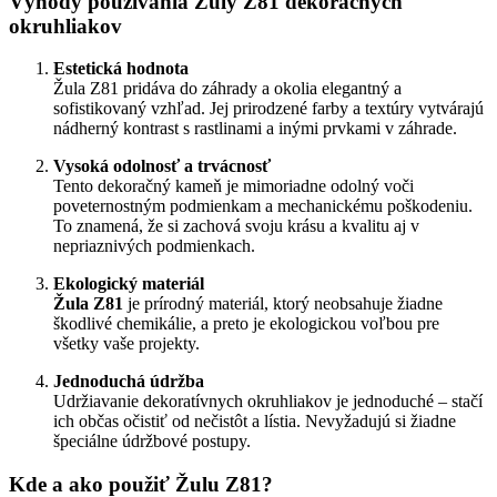
Výhody používania Žuly Z81 dekoračných
okruhliakov
Estetická hodnota
Žula Z81 pridáva do záhrady a okolia elegantný a
sofistikovaný vzhľad. Jej prirodzené farby a textúry vytvárajú
nádherný kontrast s rastlinami a inými prvkami v záhrade.
Vysoká odolnosť a trvácnosť
Tento dekoračný kameň je mimoriadne odolný voči
poveternostným podmienkam a mechanickému poškodeniu.
To znamená, že si zachová svoju krásu a kvalitu aj v
nepriaznivých podmienkach.
Ekologický materiál
Žula Z81
je prírodný materiál, ktorý neobsahuje žiadne
škodlivé chemikálie, a preto je ekologickou voľbou pre
všetky vaše projekty.
Jednoduchá údržba
Udržiavanie dekoratívnych okruhliakov je jednoduché – stačí
ich občas očistiť od nečistôt a lístia. Nevyžadujú si žiadne
špeciálne údržbové postupy.
Kde a ako použiť Žulu Z81?