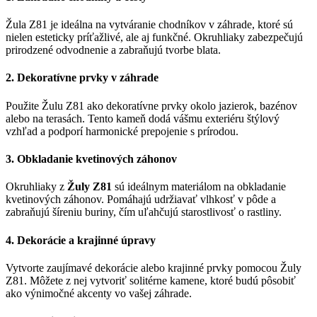
Žula Z81 je ideálna na vytváranie chodníkov v záhrade, ktoré sú
nielen esteticky príťažlivé, ale aj funkčné. Okruhliaky zabezpečujú
prirodzené odvodnenie a zabraňujú tvorbe blata.
2.
Dekoratívne prvky v záhrade
Použite Žulu Z81 ako dekoratívne prvky okolo jazierok, bazénov
alebo na terasách. Tento kameň dodá vášmu exteriéru štýlový
vzhľad a podporí harmonické prepojenie s prírodou.
3.
Obkladanie kvetinových záhonov
Okruhliaky z
Žuly Z81
sú ideálnym materiálom na obkladanie
kvetinových záhonov. Pomáhajú udržiavať vlhkosť v pôde a
zabraňujú šíreniu buriny, čím uľahčujú starostlivosť o rastliny.
4.
Dekorácie a krajinné úpravy
Vytvorte zaujímavé dekorácie alebo krajinné prvky pomocou Žuly
Z81. Môžete z nej vytvoriť solitérne kamene, ktoré budú pôsobiť
ako výnimočné akcenty vo vašej záhrade.