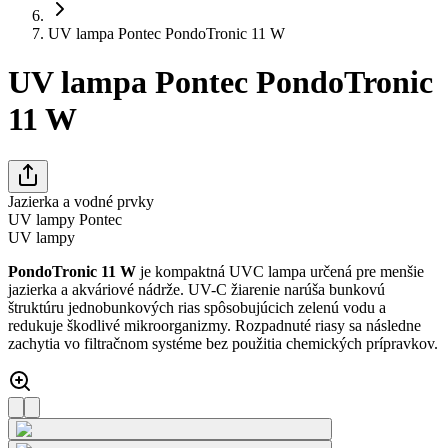
UV lampa Pontec PondoTronic 11 W
UV lampa Pontec PondoTronic
11 W
Jazierka a vodné prvky
UV lampy Pontec
UV lampy
PondoTronic 11 W
je kompaktná UVC lampa určená pre menšie
jazierka a akváriové nádrže. UV-C žiarenie narúša bunkovú
štruktúru jednobunkových rias spôsobujúcich zelenú vodu a
redukuje škodlivé mikroorganizmy. Rozpadnuté riasy sa následne
zachytia vo filtračnom systéme bez použitia chemických prípravkov.