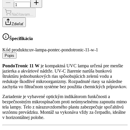
Načítavam...
Zdieľať
Špecifikácia
Kód produktu:
uv-lampa-pontec-pondotronic-11-w-1
Popis
PondoTronic 11 W
je kompaktná UVC lampa určená pre menšie
jazierka a akváriové nádrže. UV-C žiarenie narúša bunkovú
štruktúru jednobunkových rias spôsobujúcich zelenú vodu a
redukuje škodlivé mikroorganizmy. Rozpadnuté riasy sa následne
zachytia vo filtračnom systéme bez použitia chemických prípravkov.
Zariadenie je vybavené optickým indikátorom funkčnosti a
bezpečnostným mikrospínačom proti neúmyselnému zapnutiu mimo
tela lampy. Telo z nárazuvzdorného plastu zabezpečuje spoľahlivú
sezónnu prevádzku. Montáž sa vykonáva vždy za čerpadlo, ideálne
v horizontálnej polohe.