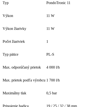
Typ
PondoTronic 11
Výkon
11 W
Výkon žiarivky
11 W
Počet žiariviek
1
Typ pätice
PL-S
Max. odporúčaný prietok
4 000 l/h
Max. prietok podľa výrobcu
1 700 l/h
Maximálny tlak
0,5 bar
Pripojenie hadica
19 / 25 / 32 / 38 mm