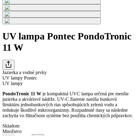
UV lampa Pontec PondoTronic
11 W
Jazierka a vodné prvky
UV lampy Pontec
UV lampy
PondoTronic 11 W
je kompaktná UVC lampa určená pre menšie
jazierka a akváriové nádrže. UV-C žiarenie narúša bunkovú
štruktúru jednobunkových rias spôsobujúcich zelenú vodu a
redukuje škodlivé mikroorganizmy. Rozpadnuté riasy sa následne
zachytia vo filtračnom systéme bez použitia chemických prípravkov.
Skladom
Množstvo