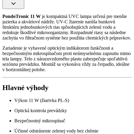
PondoTronic 11 W
je kompaktná UVC lampa určená pre menšie
jazierka a akváriové nádrže. UV-C žiarenie narúša bunkovú
štruktúru jednobunkových rias spôsobujúcich zelenú vodu a
redukuje škodlivé mikroorganizmy. Rozpadnuté riasy sa následne
zachytia vo filtračnom systéme bez použitia chemických prípravkov.
Zariadenie je vybavené optickým indikátorom funkčnosti a
bezpečnostným mikrospínačom proti neúmyselnému zapnutiu mimo
tela lampy. Telo z nárazuvzdorného plastu zabezpečuje spoľahlivú
sezónnu prevádzku. Montáž sa vykonáva vždy za čerpadlo, ideálne
v horizontálnej polohe.
Hlavné výhody
Výkon 11 W (žiarivka PL-S)
Optická kontrola prevádzky
Bezpečnostný mikrospínač
Účinné odstránenie zelenej vody bez chémie