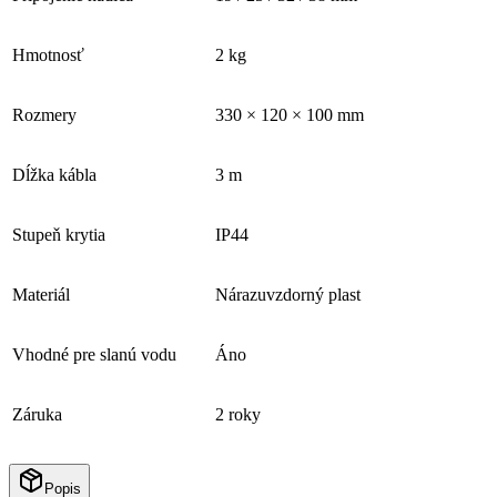
Hmotnosť
2 kg
Rozmery
330 × 120 × 100 mm
Dĺžka kábla
3 m
Stupeň krytia
IP44
Materiál
Nárazuvzdorný plast
Vhodné pre slanú vodu
Áno
Záruka
2 roky
Popis