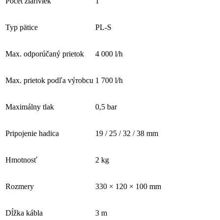
Počet žiariviek
1
Typ pätice
PL-S
Max. odporúčaný prietok
4 000 l/h
Max. prietok podľa výrobcu
1 700 l/h
Maximálny tlak
0,5 bar
Pripojenie hadica
19 / 25 / 32 / 38 mm
Hmotnosť
2 kg
Rozmery
330 × 120 × 100 mm
Dĺžka kábla
3 m