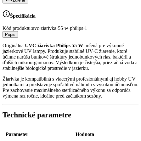
Zdieľať
Špecifikácia
Kód produktu:
uvc-ziarivka-55-w-philips-1
Popis
Originálna
UVC žiarivka Philips 55 W
určená pre výkonné
jazierkové UV lampy. Produkuje stabilné UV-C žiarenie, ktoré
účinne narúša bunkové štruktúry jednobunkových rias, baktérií a
ďalších mikroorganizmov. Výsledkom je čistejšia, priezračná voda a
stabilnejšie biologické prostredie v jazierku.
Žiarivka je kompatibilná s viacerými profesionálnymi aj hobby UV
jednotkami a predstavuje spoľahlivú náhradu s vysokou účinnosťou.
Pre zachovanie maximálneho sterilizačného výkonu sa odporúča
výmena raz ročne, ideálne pred začiatkom sezóny.
Technické parametre
Parameter
Hodnota