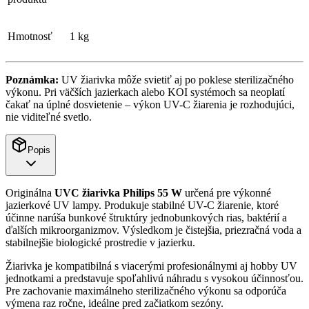
Hmotnosť
1 kg
Poznámka:
UV žiarivka môže svietiť aj po poklese sterilizačného
výkonu. Pri väčších jazierkach alebo KOI systémoch sa neoplatí
čakať na úplné dosvietenie – výkon UV-C žiarenia je rozhodujúci,
nie viditeľné svetlo.
Popis
Originálna
UVC žiarivka Philips 55 W
určená pre výkonné
jazierkové UV lampy. Produkuje stabilné UV-C žiarenie, ktoré
účinne narúša bunkové štruktúry jednobunkových rias, baktérií a
ďalších mikroorganizmov. Výsledkom je čistejšia, priezračná voda a
stabilnejšie biologické prostredie v jazierku.
Žiarivka je kompatibilná s viacerými profesionálnymi aj hobby UV
jednotkami a predstavuje spoľahlivú náhradu s vysokou účinnosťou.
Pre zachovanie maximálneho sterilizačného výkonu sa odporúča
výmena raz ročne, ideálne pred začiatkom sezóny.