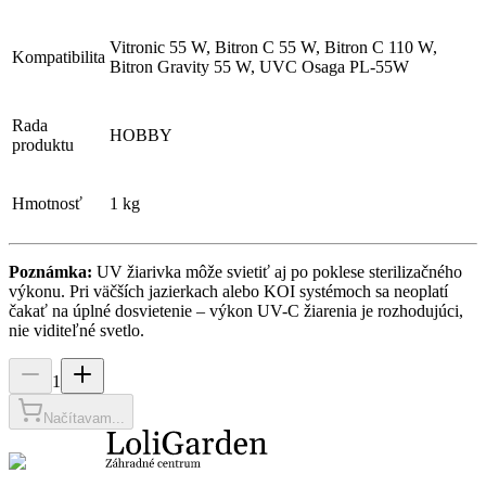
Vitronic 55 W, Bitron C 55 W, Bitron C 110 W,
Kompatibilita
Bitron Gravity 55 W, UVC Osaga PL-55W
Rada
HOBBY
produktu
Hmotnosť
1 kg
Poznámka:
UV žiarivka môže svietiť aj po poklese sterilizačného
výkonu. Pri väčších jazierkach alebo KOI systémoch sa neoplatí
čakať na úplné dosvietenie – výkon UV-C žiarenia je rozhodujúci,
nie viditeľné svetlo.
1
Načítavam...