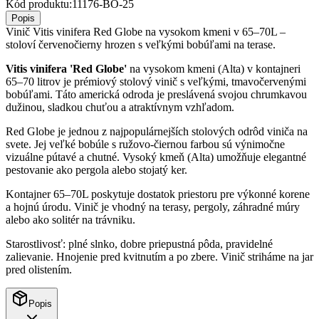
Kód produktu:
11176-BO-25
Popis
Vinič Vitis vinifera Red Globe na vysokom kmeni v 65–70L –
stoloví červenočierny hrozen s veľkými bobúľami na terase.
Vitis vinifera 'Red Globe'
na vysokom kmeni (Alta) v kontajneri
65–70 litrov je prémiový stolový vinič s veľkými, tmavočervenými
bobúľami. Táto americká odroda je preslávená svojou chrumkavou
dužinou, sladkou chuťou a atraktívnym vzhľadom.
Red Globe je jednou z najpopulárnejších stolových odrôd viniča na
svete. Jej veľké bobúle s ružovo-čiernou farbou sú výnimočne
vizuálne pútavé a chutné. Vysoký kmeň (Alta) umožňuje elegantné
pestovanie ako pergola alebo stojatý ker.
Kontajner 65–70L poskytuje dostatok priestoru pre výkonné korene
a hojnú úrodu. Vinič je vhodný na terasy, pergoly, záhradné múry
alebo ako solitér na trávniku.
Starostlivosť: plné slnko, dobre priepustná pôda, pravidelné
zalievanie. Hnojenie pred kvitnutím a po zbere. Vinič striháme na jar
pred olistením.
Popis