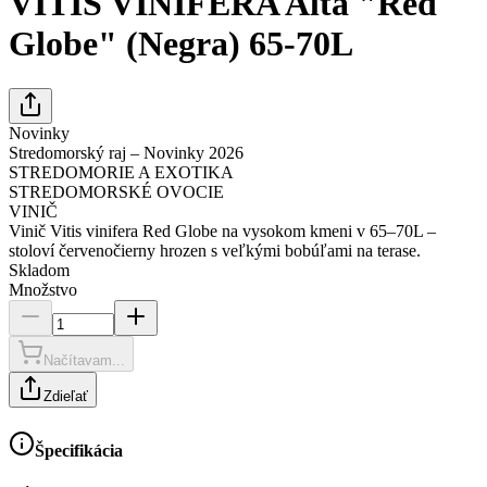
VITIS VINIFERA Alta "Red
Globe" (Negra) 65-70L
Novinky
Stredomorský raj – Novinky 2026
STREDOMORIE A EXOTIKA
STREDOMORSKÉ OVOCIE
VINIČ
Vinič Vitis vinifera Red Globe na vysokom kmeni v 65–70L –
stoloví červenočierny hrozen s veľkými bobúľami na terase.
Skladom
Množstvo
Načítavam...
Zdieľať
Špecifikácia