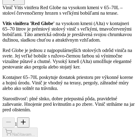
Vinič Vitis vinifera Red Globe na vysokom kmeni v 65–70L –
stoloví červenočierny hrozen s veľkými bobúľami na terase.
Vitis vinifera 'Red Globe'
na vysokom kmeni (Alta) v kontajneri
65–70 litrov je prémiový stolový vinič s veľkými, tmavočervenými
bobúľami. Táto americká odroda je preslávená svojou chrumkavou
dužinou, sladkou chuťou a atraktívnym vzhľadom.
Red Globe je jednou z najpopulárnejších stolových odrôd viniča na
svete. Jej veľké bobúle s ružovo-čiernou farbou sú výnimočne
vizuálne pútavé a chutné. Vysoký kmeň (Alta) umožňuje elegantné
pestovanie ako pergola alebo stojatý ker.
Kontajner 65–70L poskytuje dostatok priestoru pre výkonné korene
a hojnú úrodu. Vinič je vhodný na terasy, pergoly, záhradné múry
alebo ako solitér na trávniku.
Starostlivosť: plné slnko, dobre priepustná pôda, pravidelné
zalievanie. Hnojenie pred kvitnutím a po zbere. Vinič striháme na jar
pred olistením.
1
Načítavam...