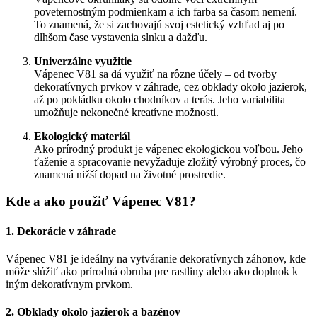
poveternostným podmienkam a ich farba sa časom nemení.
To znamená, že si zachovajú svoj estetický vzhľad aj po
dlhšom čase vystavenia slnku a dažďu.
Univerzálne využitie
Vápenec V81 sa dá využiť na rôzne účely – od tvorby
dekoratívnych prvkov v záhrade, cez obklady okolo jazierok,
až po pokládku okolo chodníkov a terás. Jeho variabilita
umožňuje nekonečné kreatívne možnosti.
Ekologický materiál
Ako prírodný produkt je vápenec ekologickou voľbou. Jeho
ťaženie a spracovanie nevyžaduje zložitý výrobný proces, čo
znamená nižší dopad na životné prostredie.
Kde a ako použiť Vápenec V81?
1.
Dekorácie v záhrade
Vápenec V81 je ideálny na vytváranie dekoratívnych záhonov, kde
môže slúžiť ako prírodná obruba pre rastliny alebo ako doplnok k
iným dekoratívnym prvkom.
2.
Obklady okolo jazierok a bazénov