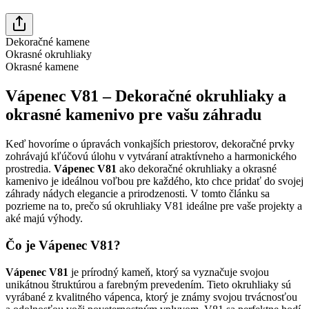
Dekoračné kamene
Okrasné okruhliaky
Okrasné kamene
Vápenec V81 – Dekoračné okruhliaky a
okrasné kamenivo pre vašu záhradu
Keď hovoríme o úpravách vonkajších priestorov, dekoračné prvky
zohrávajú kľúčovú úlohu v vytváraní atraktívneho a harmonického
prostredia.
Vápenec V81
ako dekoračné okruhliaky a okrasné
kamenivo je ideálnou voľbou pre každého, kto chce pridať do svojej
záhrady nádych elegancie a prirodzenosti. V tomto článku sa
pozrieme na to, prečo sú okruhliaky V81 ideálne pre vaše projekty a
aké majú výhody.
Čo je Vápenec V81?
Vápenec V81
je prírodný kameň, ktorý sa vyznačuje svojou
unikátnou štruktúrou a farebným prevedením. Tieto okruhliaky sú
vyrábané z kvalitného vápenca, ktorý je známy svojou trvácnosťou