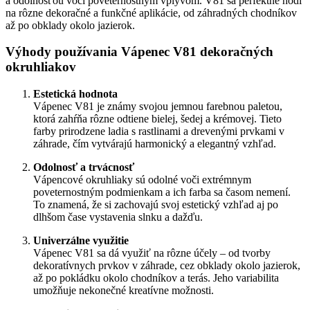
a odolnosťou voči poveternostným vplyvom. V81 sa perfektne hodí
na rôzne dekoračné a funkčné aplikácie, od záhradných chodníkov
až po obklady okolo jazierok.
Výhody používania Vápenec V81 dekoračných
okruhliakov
Estetická hodnota
Vápenec V81 je známy svojou jemnou farebnou paletou,
ktorá zahŕňa rôzne odtiene bielej, šedej a krémovej. Tieto
farby prirodzene ladia s rastlinami a drevenými prvkami v
záhrade, čím vytvárajú harmonický a elegantný vzhľad.
Odolnosť a trvácnosť
Vápencové okruhliaky sú odolné voči extrémnym
poveternostným podmienkam a ich farba sa časom nemení.
To znamená, že si zachovajú svoj estetický vzhľad aj po
dlhšom čase vystavenia slnku a dažďu.
Univerzálne využitie
Vápenec V81 sa dá využiť na rôzne účely – od tvorby
dekoratívnych prvkov v záhrade, cez obklady okolo jazierok,
až po pokládku okolo chodníkov a terás. Jeho variabilita
umožňuje nekonečné kreatívne možnosti.