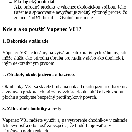
Ekologický materiál
Ako prírodný produkt je vápenec ekologickou voľbou. Jeho
ťaženie a spracovanie nevyžaduje zložitý výrobný proces, čo
znamená nižší dopad na životné prostredie.
Kde a ako použiť Vápenec V81?
1.
Dekorácie v záhrade
Vápenec V81 je ideálny na vytváranie dekoratívnych záhonov, kde
môže slúžiť ako prírodná obruba pre rastliny alebo ako doplnok k
iným dekoratívnym prvkom.
2.
Obklady okolo jazierok a bazénov
Okruhliaky V81 sa skvele hodia na obklad okolo jazierok, bazénov
a vodných prvkov. Ich prírodný vzhľad doplní akúkoľvek vodnú
plochu a poskytne bezpečný protišmykový povrch.
3.
Záhradné chodníky a cesty
Vápenec V81 môžete využiť aj na vytvorenie chodníkov v záhrade.
Ich pevnosť a odolnosť zabezpečia, že budú fungovať aj v
náročných podmienkach.