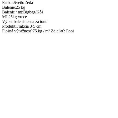
Farba
:
Svetlo-šedá
Balenie
:
25 kg
Balenie / mj
:
Bigbag/Kôš
MJ
:
25kg vrece
Výber balenia
:
cena za tonu
Produkt
:
Frakcia 3-5 cm
Plošná výťažnosť
:
75 kg / m² Zdieľať: Popi