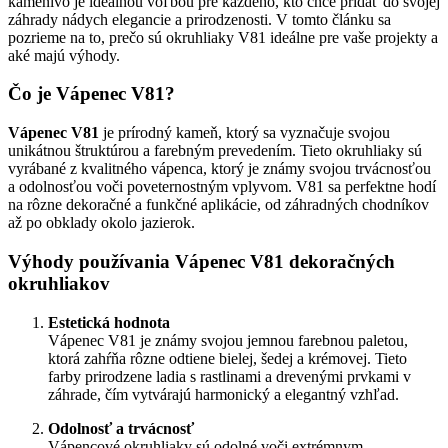
kamenivo je ideálnou voľbou pre každého, kto chce pridať do svojej
záhrady nádych elegancie a prirodzenosti. V tomto článku sa
pozrieme na to, prečo sú okruhliaky V81 ideálne pre vaše projekty a
aké majú výhody.
Čo je Vápenec V81?
Vápenec V81
je prírodný kameň, ktorý sa vyznačuje svojou
unikátnou štruktúrou a farebným prevedením. Tieto okruhliaky sú
vyrábané z kvalitného vápenca, ktorý je známy svojou trvácnosťou
a odolnosťou voči poveternostným vplyvom. V81 sa perfektne hodí
na rôzne dekoračné a funkčné aplikácie, od záhradných chodníkov
až po obklady okolo jazierok.
Výhody používania Vápenec V81 dekoračných
okruhliakov
Estetická hodnota
Vápenec V81 je známy svojou jemnou farebnou paletou,
ktorá zahŕňa rôzne odtiene bielej, šedej a krémovej. Tieto
farby prirodzene ladia s rastlinami a drevenými prvkami v
záhrade, čím vytvárajú harmonický a elegantný vzhľad.
Odolnosť a trvácnosť
Vápencové okruhliaky sú odolné voči extrémnym