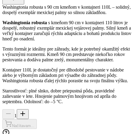
Washingtonia robusta s 90 cm kmeňom v kontajneri 110L – solidný,
dospelý exemplár mexickej palmy so silnou základňou.
Washingtonia robusta
s kmeňom 90 cm v kontajneri 110 litrov je
dospelý, robustný exemplár mexickej vejárovej palmy. Silný kmeň a
veľký kontajner zaručujú rýchlu adaptáciu a bohatú produkciu listov
hneď po osadení.
Tento formát je ideálny pre záhrady, kde je potrebný okamžitý efekt
s výraznými rozmermi. Kmeň 90 cm predstavuje niekoľko rokov
pestovania a dodáva palme zrelý, monumentálny charakter.
Kontajner 110L je dostatočný pre dlhodobé pestovanie v nádobe
alebo je výborným základom pri výsadbe do záhradnej pôdy.
Washingtonia robusta ďalej rýchlo porastie na svoju finálnu výšku.
Starostlivosť: plné slnko, dobre priepustná pôda, pravidelné
zalievanie v lete. Hnojenie palmovým hnojivom od apríla do
septembra. Odolnosť: do –5 °C.
1
Načítavam...