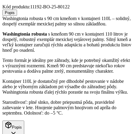
Kód produktu:
11192-BO-25-80122
Popis
Washingtonia robusta s 90 cm kmeňom v kontajneri 110L – solidný,
dospelý exemplár mexickej palmy so silnou základňou.
Washingtonia robusta
s kmeňom 90 cm v kontajneri 110 litrov je
dospelý, robustný exemplár mexickej vejárovej palmy. Silný kmeň a
veľký kontajner zaručujú rýchlu adaptáciu a bohatú produkciu listov
hneď po osadení.
Tento formát je ideálny pre záhrady, kde je potrebný okamžitý efekt
s výraznými rozmermi. Kmeň 90 cm predstavuje niekoľko rokov
pestovania a dodáva palme zrelý, monumentálny charakter.
Kontajner 110L je dostatočný pre dlhodobé pestovanie v nádobe
alebo je výborným základom pri výsadbe do záhradnej pôdy.
Washingtonia robusta ďalej rýchlo porastie na svoju finálnu výšku.
Starostlivosť: plné slnko, dobre priepustná pôda, pravidelné
zalievanie v lete. Hnojenie palmovým hnojivom od apríla do
septembra. Odolnosť: do –5 °C.
Popis