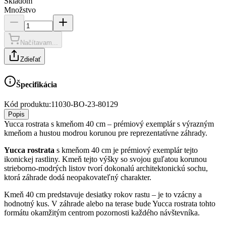
Skladom
Množstvo
Načítavam...
Zdieľať
Špecifikácia
Kód produktu:
11030-BO-23-80129
Popis
Yucca rostrata s kmeňom 40 cm – prémiový exemplár s výrazným
kmeňom a hustou modrou korunou pre reprezentatívne záhrady.
Yucca rostrata
s kmeňom 40 cm je prémiový exemplár tejto
ikonickej rastliny. Kmeň tejto výšky so svojou guľatou korunou
strieborno-modrých listov tvorí dokonalú architektonickú sochu,
ktorá záhrade dodá neopakovateľný charakter.
Kmeň 40 cm predstavuje desiatky rokov rastu – je to vzácny a
hodnotný kus. V záhrade alebo na terase bude Yucca rostrata tohto
formátu okamžitým centrom pozornosti každého návštevníka.