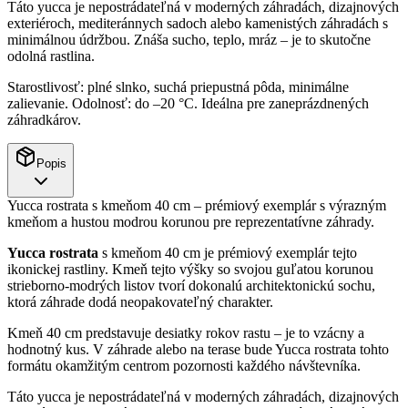
Táto yucca je nepostrádateľná v moderných záhradách, dizajnových
exteriéroch, mediteránnych sadoch alebo kamenistých záhradách s
minimálnou údržbou. Znáša sucho, teplo, mráz – je to skutočne
odolná rastlina.
Starostlivosť: plné slnko, suchá priepustná pôda, minimálne
zalievanie. Odolnosť: do –20 °C. Ideálna pre zaneprázdnených
záhradkárov.
Popis
Yucca rostrata s kmeňom 40 cm – prémiový exemplár s výrazným
kmeňom a hustou modrou korunou pre reprezentatívne záhrady.
Yucca rostrata
s kmeňom 40 cm je prémiový exemplár tejto
ikonickej rastliny. Kmeň tejto výšky so svojou guľatou korunou
strieborno-modrých listov tvorí dokonalú architektonickú sochu,
ktorá záhrade dodá neopakovateľný charakter.
Kmeň 40 cm predstavuje desiatky rokov rastu – je to vzácny a
hodnotný kus. V záhrade alebo na terase bude Yucca rostrata tohto
formátu okamžitým centrom pozornosti každého návštevníka.
Táto yucca je nepostrádateľná v moderných záhradách, dizajnových