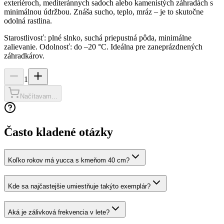
exteriéroch, mediteránnych sadoch alebo kamenistých záhradách s
minimálnou údržbou. Znáša sucho, teplo, mráz – je to skutočne
odolná rastlina.
Starostlivosť: plné slnko, suchá priepustná pôda, minimálne
zalievanie. Odolnosť: do –20 °C. Ideálna pre zaneprázdnených
záhradkárov.
1
Načítavam...
Často kladené otázky
Koľko rokov má yucca s kmeňom 40 cm?
Kde sa najčastejšie umiestňuje takýto exemplár?
Aká je zálivková frekvencia v lete?