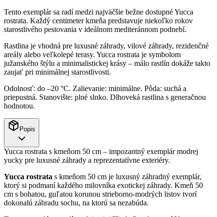
Tento exemplár sa radí medzi najväčšie bežne dostupné Yucca
rostrata. Každý centimeter kmeňa predstavuje niekoľko rokov
starostlivého pestovania v ideálnom mediteránnom podnebí.
Rastlina je vhodná pre luxusné záhrady, vilové záhrady, rezidenčné
areály alebo veľkolepé terasy. Yucca rostrata je symbolom
južanského štýlu a minimalistickej krásy – málo rastlín dokáže takto
zaujať pri minimálnej starostlivosti.
Odolnosť: do –20 °C. Zalievanie: minimálne. Pôda: suchá a
priepustná. Stanovište: plné slnko. Dlhoveká rastlina s generačnou
hodnotou.
Popis
Yucca rostrata s kmeňom 50 cm – impozantný exemplár modrej
yucky pre luxusné záhrady a reprezentatívne exteriéry.
Yucca rostrata
s kmeňom 50 cm je luxusný záhradný exemplár,
ktorý si podmaní každého milovníka exotickej záhrady. Kmeň 50
cm s bohatou, guľatou korunou strieborno-modrých listov tvorí
dokonalú záhradu sochu, na ktorú sa nezabúda.