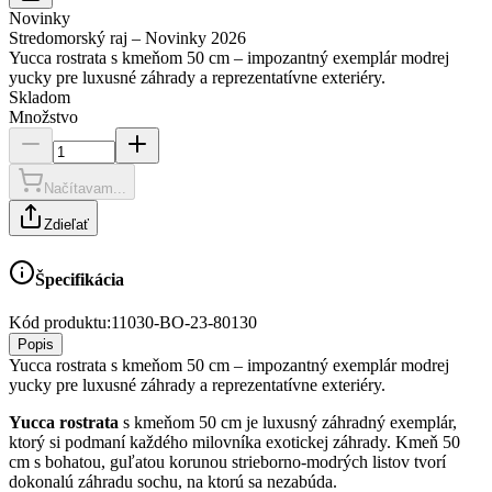
Novinky
Stredomorský raj – Novinky 2026
Yucca rostrata s kmeňom 50 cm – impozantný exemplár modrej
yucky pre luxusné záhrady a reprezentatívne exteriéry.
Skladom
Množstvo
Načítavam...
Zdieľať
Špecifikácia
Kód produktu:
11030-BO-23-80130
Popis
Yucca rostrata s kmeňom 50 cm – impozantný exemplár modrej
yucky pre luxusné záhrady a reprezentatívne exteriéry.
Yucca rostrata
s kmeňom 50 cm je luxusný záhradný exemplár,
ktorý si podmaní každého milovníka exotickej záhrady. Kmeň 50
cm s bohatou, guľatou korunou strieborno-modrých listov tvorí
dokonalú záhradu sochu, na ktorú sa nezabúda.