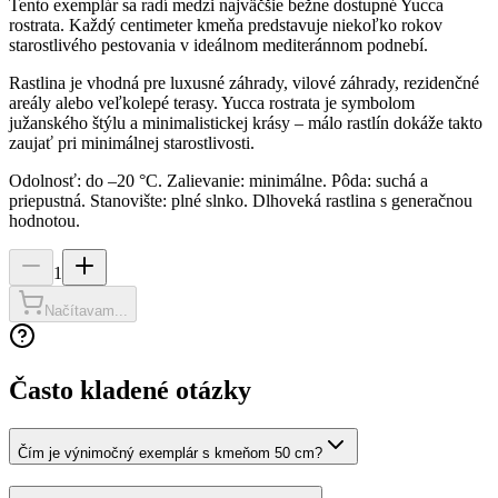
Tento exemplár sa radí medzi najväčšie bežne dostupné Yucca
rostrata. Každý centimeter kmeňa predstavuje niekoľko rokov
starostlivého pestovania v ideálnom mediteránnom podnebí.
Rastlina je vhodná pre luxusné záhrady, vilové záhrady, rezidenčné
areály alebo veľkolepé terasy. Yucca rostrata je symbolom
južanského štýlu a minimalistickej krásy – málo rastlín dokáže takto
zaujať pri minimálnej starostlivosti.
Odolnosť: do –20 °C. Zalievanie: minimálne. Pôda: suchá a
priepustná. Stanovište: plné slnko. Dlhoveká rastlina s generačnou
hodnotou.
1
Načítavam...
Často kladené otázky
Čím je výnimočný exemplár s kmeňom 50 cm?