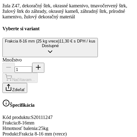
žula Z47, dekoračný štrk, okrasné kamenivo, tmavočervený štrk,
žulový štrk do záhrady, okrasný kameň, záhradný štrk, prírodné
kamenivo, žulový dekoračný materiál
Vyberte si variant
Frakcia 8-16 mm (25 kg vrece)
11,30 € s DPH / kus
Dostupné
Množstvo
Načítavam...
Zdieľať
Špecifikácia
Kód produktu:
S20111247
Frakcia
:
8-16mm
Hmotnosť balenia
:
25kg
Produkt
:
Frakcia 8-16 mm (vrece)