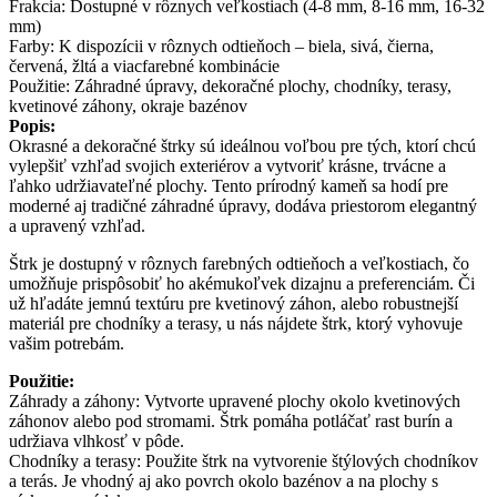
Frakcia: Dostupné v rôznych veľkostiach (4-8 mm, 8-16 mm, 16-32
mm)
Farby: K dispozícii v rôznych odtieňoch – biela, sivá, čierna,
červená, žltá a viacfarebné kombinácie
Použitie: Záhradné úpravy, dekoračné plochy, chodníky, terasy,
kvetinové záhony, okraje bazénov
Popis:
Okrasné a dekoračné štrky sú ideálnou voľbou pre tých, ktorí chcú
vylepšiť vzhľad svojich exteriérov a vytvoriť krásne, trvácne a
ľahko udržiavateľné plochy. Tento prírodný kameň sa hodí pre
moderné aj tradičné záhradné úpravy, dodáva priestorom elegantný
a upravený vzhľad.
Štrk je dostupný v rôznych farebných odtieňoch a veľkostiach, čo
umožňuje prispôsobiť ho akémukoľvek dizajnu a preferenciám. Či
už hľadáte jemnú textúru pre kvetinový záhon, alebo robustnejší
materiál pre chodníky a terasy, u nás nájdete štrk, ktorý vyhovuje
vašim potrebám.
Použitie:
Záhrady a záhony: Vytvorte upravené plochy okolo kvetinových
záhonov alebo pod stromami. Štrk pomáha potláčať rast burín a
udržiava vlhkosť v pôde.
Chodníky a terasy: Použite štrk na vytvorenie štýlových chodníkov
a terás. Je vhodný aj ako povrch okolo bazénov a na plochy s