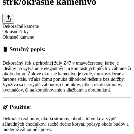
štrk/okrasné kamenivo
Dekoračné kamene
Okrasné štrky
Okrasné kamene
🪴
Stručný popis:
Dekoračný štrk z prírodnej žuly Z47 v tmavočervenej farbe je
ideálny na vytváranie elegantných a kontrastných plôch v záhrade či
okolo domu. Žulové okrasné kamenivo je tvrdé, mrazuvzdorné a
farebne stále, vďaka čomu ponúka dlhodobé riešenie bez údržby.
Využíva sa na výplň záhonov, chodníkov, plôch okolo stromov,
kvetináčov, či na kombinovanie s dlažbami a obrubníkmi.
🌿
Použitie:
Dekorácia záhonov, okolia stromov, obruba trávnikov, výplň
záhradných chodníkov, suché riečne korytá, podsyp okolo budov a
moderné záhradné úpravy.