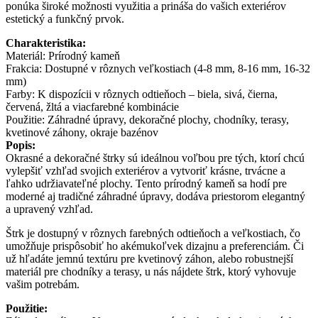
ponúka široké možnosti využitia a prináša do vašich exteriérov
estetický a funkčný prvok.
Charakteristika:
Materiál: Prírodný kameň
Frakcia: Dostupné v rôznych veľkostiach (4-8 mm, 8-16 mm, 16-32
mm)
Farby: K dispozícii v rôznych odtieňoch – biela, sivá, čierna,
červená, žltá a viacfarebné kombinácie
Použitie: Záhradné úpravy, dekoračné plochy, chodníky, terasy,
kvetinové záhony, okraje bazénov
Popis:
Okrasné a dekoračné štrky sú ideálnou voľbou pre tých, ktorí chcú
vylepšiť vzhľad svojich exteriérov a vytvoriť krásne, trvácne a
ľahko udržiavateľné plochy. Tento prírodný kameň sa hodí pre
moderné aj tradičné záhradné úpravy, dodáva priestorom elegantný
a upravený vzhľad.
Štrk je dostupný v rôznych farebných odtieňoch a veľkostiach, čo
umožňuje prispôsobiť ho akémukoľvek dizajnu a preferenciám. Či
už hľadáte jemnú textúru pre kvetinový záhon, alebo robustnejší
materiál pre chodníky a terasy, u nás nájdete štrk, ktorý vyhovuje
vašim potrebám.
Použitie: