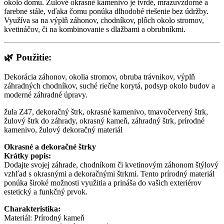
okolo domu. Žulové okrasné kamenivo je tvrdé, mrazuvzdorné a
farebne stále, vďaka čomu ponúka dlhodobé riešenie bez údržby.
Využíva sa na výplň záhonov, chodníkov, plôch okolo stromov,
kvetináčov, či na kombinovanie s dlažbami a obrubníkmi.
🌿
Použitie:
Dekorácia záhonov, okolia stromov, obruba trávnikov, výplň
záhradných chodníkov, suché riečne korytá, podsyp okolo budov a
moderné záhradné úpravy.
žula Z47, dekoračný štrk, okrasné kamenivo, tmavočervený štrk,
žulový štrk do záhrady, okrasný kameň, záhradný štrk, prírodné
kamenivo, žulový dekoračný materiál
Okrasné a dekoračné štrky
Krátky popis:
Dodajte svojej záhrade, chodníkom či kvetinovým záhonom štýlový
vzhľad s okrasnými a dekoračnými štrkmi. Tento prírodný materiál
ponúka široké možnosti využitia a prináša do vašich exteriérov
estetický a funkčný prvok.
Charakteristika:
Materiál: Prírodný kameň