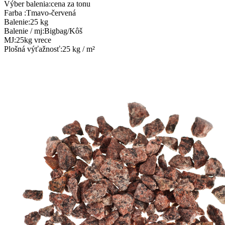
Výber balenia
:
cena za tonu
Farba
:
Tmavo-červená
Balenie
:
25 kg
Balenie / mj
:
Bigbag/Kôš
MJ
:
25kg vrece
Plošná výťažnosť
:
25 kg / m²