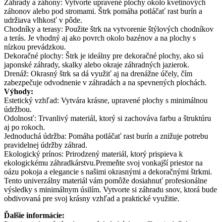
Záhrady a záhony: Vytvorte upravené plochy okolo kvetinových
záhonov alebo pod stromami. Štrk pomáha potláčať rast burín a
udržiava vlhkosť v pôde.
Chodníky a terasy: Použite štrk na vytvorenie štýlových chodníkov
a terás. Je vhodný aj ako povrch okolo bazénov a na plochy s
nízkou prevádzkou.
Dekoračné plochy: Štrk je ideálny pre dekoračné plochy, ako sú
japonské záhrady, skalky alebo okraje záhradných jazierok.
Drenáž: Okrasný štrk sa dá využiť aj na drenážne účely, čím
zabezpečuje odvodnenie v záhradách a na spevnených plochách.
Výhody:
Estetický vzhľad: Vytvára krásne, upravené plochy s minimálnou
údržbou.
Odolnosť: Trvanlivý materiál, ktorý si zachováva farbu a štruktúru
aj po rokoch.
Jednoduchá údržba: Pomáha potláčať rast burín a znižuje potrebu
pravidelnej údržby záhrad.
Ekologický prínos: Prirodzený materiál, ktorý prispieva k
ekologickému záhradkárstvu.Premeňte svoj vonkajší priestor na
oázu pokoja a elegancie s našimi okrasnými a dekoračnými štrkmi.
Tento univerzálny materiál vám pomôže dosiahnuť profesionálne
výsledky s minimálnym úsilím. Vytvorte si záhradu snov, ktorá bude
obdivovaná pre svoj krásny vzhľad a praktické využitie.
Ďalšie informácie: