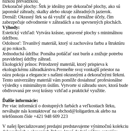
nízkou prevádzkou.
Dekoračné plochy: Štrk je ideálny pre dekoračné plochy, ako sú
japonské záhrady, skalky alebo okraje záhradných jazierok.
Drenáž: Okrasný štrk sa dá využiť aj na drenážne účely, čím
zabezpečuje odvodnenie v záhradách a na spevnených plochách.
Výhody:
Estetický vzhľad: Vytvára krásne, upravené plochy s minimálnou
údržbou.
Odolnosť: Trvanlivý materiál, ktorý si zachováva farbu a štruktúru
aj po rokoch.
Jednoduchá údržba: Pomáha potláčať rast burín a znižuje potrebu
pravidelnej údržby záhrad.
Ekologický prínos: Prirodzený materiál, ktorý prispieva k
ekologickému záhradkárstvu.Premeňte svoj vonkajší priestor na
oázu pokoja a elegancie s našimi okrasnými a dekoračnými štrkmi.
Tento univerzálny materiál vám pomôže dosiahnuť profesionálne
výsledky s minimálnym úsilím. Vytvorte si záhradu snov, ktorá bude
obdivovaná pre svoj krásny vzhľad a praktické využitie.
Ďalšie informácie:
Pre viac informácií o dostupných farbách a veľkostiach štrku,
neváhajte nás kontaktovať na obchod@loligarden.sk alebo na
telefónnom čísle +421 948 609 223
V našej špecializovanej predajni predstavujeme výnimočnú kolekciu