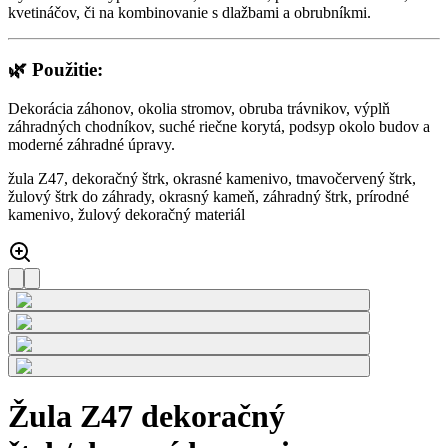
kvetináčov, či na kombinovanie s dlažbami a obrubníkmi.
🌿
Použitie:
Dekorácia záhonov, okolia stromov, obruba trávnikov, výplň
záhradných chodníkov, suché riečne korytá, podsyp okolo budov a
moderné záhradné úpravy.
žula Z47, dekoračný štrk, okrasné kamenivo, tmavočervený štrk,
žulový štrk do záhrady, okrasný kameň, záhradný štrk, prírodné
kamenivo, žulový dekoračný materiál
Žula Z47 dekoračný