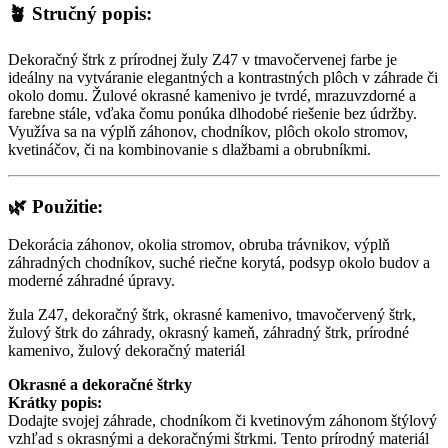
🪴
Stručný popis:
Dekoračný štrk z prírodnej žuly Z47 v tmavočervenej farbe je
ideálny na vytváranie elegantných a kontrastných plôch v záhrade či
okolo domu. Žulové okrasné kamenivo je tvrdé, mrazuvzdorné a
farebne stále, vďaka čomu ponúka dlhodobé riešenie bez údržby.
Využíva sa na výplň záhonov, chodníkov, plôch okolo stromov,
kvetináčov, či na kombinovanie s dlažbami a obrubníkmi.
🌿
Použitie:
Dekorácia záhonov, okolia stromov, obruba trávnikov, výplň
záhradných chodníkov, suché riečne korytá, podsyp okolo budov a
moderné záhradné úpravy.
žula Z47, dekoračný štrk, okrasné kamenivo, tmavočervený štrk,
žulový štrk do záhrady, okrasný kameň, záhradný štrk, prírodné
kamenivo, žulový dekoračný materiál
Okrasné a dekoračné štrky
Krátky popis:
Dodajte svojej záhrade, chodníkom či kvetinovým záhonom štýlový
vzhľad s okrasnými a dekoračnými štrkmi. Tento prírodný materiál