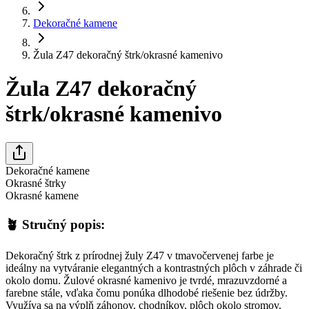
Dekoračné kamene
Žula Z47 dekoračný štrk/okrasné kamenivo
Žula Z47 dekoračný
štrk/okrasné kamenivo
Dekoračné kamene
Okrasné štrky
Okrasné kamene
🪴
Stručný popis:
Dekoračný štrk z prírodnej žuly Z47 v tmavočervenej farbe je
ideálny na vytváranie elegantných a kontrastných plôch v záhrade či
okolo domu. Žulové okrasné kamenivo je tvrdé, mrazuvzdorné a
farebne stále, vďaka čomu ponúka dlhodobé riešenie bez údržby.
Využíva sa na výplň záhonov, chodníkov, plôch okolo stromov,