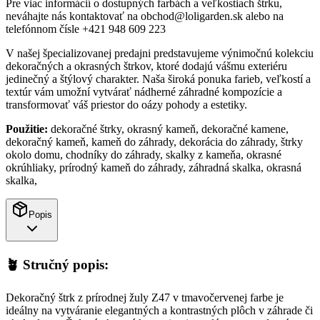
Pre viac informácií o dostupných farbách a veľkostiach štrku,
neváhajte nás kontaktovať na obchod@loligarden.sk alebo na
telefónnom čísle +421 948 609 223
V našej špecializovanej predajni predstavujeme výnimočnú kolekciu
dekoračných a okrasných štrkov, ktoré dodajú vášmu exteriéru
jedinečný a štýlový charakter. Naša široká ponuka farieb, veľkostí a
textúr vám umožní vytvárať nádherné záhradné kompozície a
transformovať váš priestor do oázy pohody a estetiky.
Použitie:
dekoračné štrky, okrasný kameň, dekoračné kamene,
dekoračný kameň, kameň do záhrady, dekorácia do záhrady, štrky
okolo domu, chodníky do záhrady, skalky z kameňa, okrasné
okrúhliaky, prírodný kameň do záhrady, záhradná skalka, okrasná
skalka,
Popis
🪴
Stručný popis:
Dekoračný štrk z prírodnej žuly Z47 v tmavočervenej farbe je
ideálny na vytváranie elegantných a kontrastných plôch v záhrade či