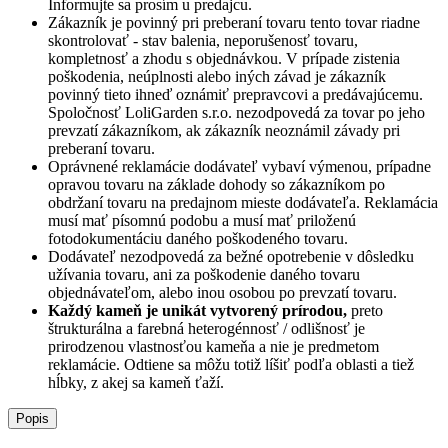
Informujte sa prosím u predajcu.
Zákazník je povinný pri preberaní tovaru tento tovar riadne
skontrolovať - stav balenia, neporušenosť tovaru,
kompletnosť a zhodu s objednávkou. V prípade zistenia
poškodenia, neúplnosti alebo iných závad je zákazník
povinný tieto ihneď oznámiť prepravcovi a predávajúcemu.
Spoločnosť
LoliGarden s.r.o.
nezodpovedá za tovar po jeho
prevzatí zákazníkom, ak zákazník neoznámil závady pri
preberaní tovaru.
Oprávnené reklamácie dodávateľ vybaví výmenou, prípadne
opravou tovaru na základe dohody so zákazníkom po
obdržaní tovaru na predajnom mieste dodávateľa. Reklamácia
musí mať písomnú podobu a musí mať priloženú
fotodokumentáciu daného poškodeného tovaru.
Dodávateľ nezodpovedá za bežné opotrebenie v dôsledku
užívania tovaru, ani za poškodenie daného tovaru
objednávateľom, alebo inou osobou po prevzatí tovaru.
Každý kameň je unikát vytvorený prírodou,
preto
štrukturálna a farebná heterogénnosť / odlišnosť je
prirodzenou vlastnosťou kameňa a nie je predmetom
reklamácie. Odtiene sa môžu totiž líšiť podľa oblasti a tiež
hĺbky, z akej sa kameň ťaží.
Popis