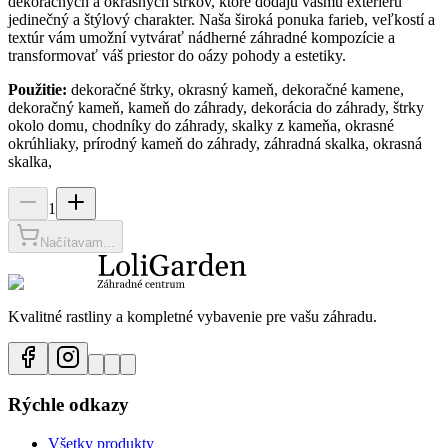
dekoračných a okrasných štrkov, ktoré dodajú vášmu exteriéru
jedinečný a štýlový charakter. Naša široká ponuka farieb, veľkostí a
textúr vám umožní vytvárať nádherné záhradné kompozície a
transformovať váš priestor do oázy pohody a estetiky.
Použitie:
dekoračné štrky, okrasný kameň, dekoračné kamene,
dekoračný kameň, kameň do záhrady, dekorácia do záhrady, štrky
okolo domu, chodníky do záhrady, skalky z kameňa, okrasné
okrúhliaky, prírodný kameň do záhrady, záhradná skalka, okrasná
skalka,
1
Načítavam...
Kvalitné rastliny a kompletné vybavenie pre vašu záhradu.
Rýchle odkazy
Všetky produkty