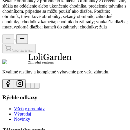
Sekané obrubníky z prírodného kameňa. Obrubníky z červenej žuly
slúžia na oddelenie alebo ukončenie chodníka, predelenie trávnika s
chodníkom, prípadne sa môžu použiť ako dlažba. Použitie:
obrubník; trávnikové obrubníky; sekaný obrubník; záhradné
chodníky; chodník z kameňa; chodník do záhrady; vonkajšia dlažba;
mrazuvzdorná dlažba; kameň do záhrady; chodníky; žula
1
Načítavam...
Kvalitné rastliny a kompletné vybavenie pre vašu záhradu.
Rýchle odkazy
Všetky produkty
Výpredaj
Novinky