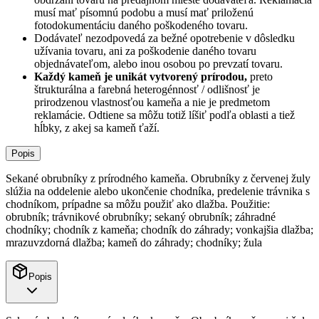
musí mať písomnú podobu a musí mať priloženú
fotodokumentáciu daného poškodeného tovaru.
Dodávateľ nezodpovedá za bežné opotrebenie v dôsledku
užívania tovaru, ani za poškodenie daného tovaru
objednávateľom, alebo inou osobou po prevzatí tovaru.
Každý kameň je unikát vytvorený prírodou,
preto
štrukturálna a farebná heterogénnosť / odlišnosť je
prirodzenou vlastnosťou kameňa a nie je predmetom
reklamácie. Odtiene sa môžu totiž líšiť podľa oblasti a tiež
hĺbky, z akej sa kameň ťaží.
Popis
Sekané obrubníky z prírodného kameňa. Obrubníky z červenej žuly
slúžia na oddelenie alebo ukončenie chodníka, predelenie trávnika s
chodníkom, prípadne sa môžu použiť ako dlažba. Použitie:
obrubník; trávnikové obrubníky; sekaný obrubník; záhradné
chodníky; chodník z kameňa; chodník do záhrady; vonkajšia dlažba;
mrazuvzdorná dlažba; kameň do záhrady; chodníky; žula
Popis