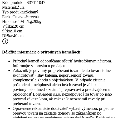
Kód produktu:
S37111047
Materiál
:
Žula
Typ produktu
:
Sekaný
Farba
:
Tmavo-červená
Hmotnosť MJ /kg
:
20kg
Výška
:
20 cm
Šírka
:
10 cm
Dĺžka
:
40 cm
Dôležité informácie o prírodných kameňoch:
Prírodný kameň odporúčame ošetriť hydrofóbnym náterom.
Informujte sa prosím u predajcu.
Zákazník je povinný pri preberaní tovaru tento tovar riadne
skontrolovať - stav balenia, neporušenosť tovaru,
kompletnosť a zhodu s objednávkou. V prípade zistenia
poškodenia, neúplnosti alebo iných závad je zákazník
povinný tieto ihneď oznámiť prepravcovi a predávajúcemu.
Spoločnosť
LoliGarden s.r.o.
nezodpovedá za tovar po jeho
prevzatí zákazníkom, ak zákazník neoznámil závady pri
preberaní tovaru.
Oprávnené reklamácie dodávateľ vybaví výmenou, prípadne
opravou tovaru na základe dohody so zákazníkom po
obdržaní tovaru na predajnom mieste dodávateľa. Reklamácia