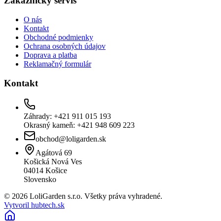
Zákaznícky servis
O nás
Kontakt
Obchodné podmienky
Ochrana osobných údajov
Doprava a platba
Reklamačný formulár
Kontakt
Záhrady: +421 911 015 193
Okrasný kameň: +421 948 609 223
obchod@loligarden.sk
Agátová 69
Košická Nová Ves
04014
Košice
Slovensko
© 2026 LoliGarden s.r.o. Všetky práva vyhradené.
Vytvoril hubtech.sk