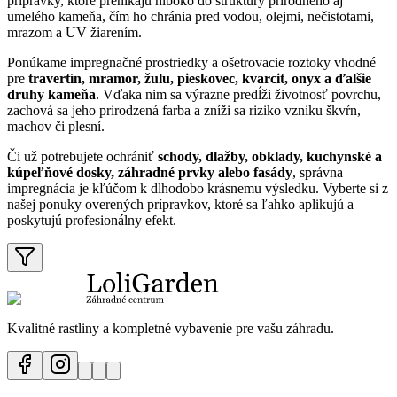
prípravky, ktoré prenikajú hlboko do štruktúry prírodného aj
umelého kameňa, čím ho chránia pred vodou, olejmi, nečistotami,
mrazom a UV žiarením.
Ponúkame impregnačné prostriedky a ošetrovacie roztoky vhodné
pre
travertín, mramor, žulu, pieskovec, kvarcit, onyx a ďalšie
druhy kameňa
. Vďaka nim sa výrazne predĺži životnosť povrchu,
zachová sa jeho prirodzená farba a zníži sa riziko vzniku škvŕn,
machov či plesní.
Či už potrebujete ochrániť
schody, dlažby, obklady, kuchynské a
kúpeľňové dosky, záhradné prvky alebo fasády
, správna
impregnácia je kľúčom k dlhodobo krásnemu výsledku. Vyberte si z
našej ponuky overených prípravkov, ktoré sa ľahko aplikujú a
poskytujú profesionálny efekt.
Kvalitné rastliny a kompletné vybavenie pre vašu záhradu.