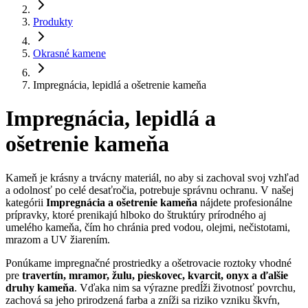
Produkty
Okrasné kamene
Impregnácia, lepidlá a ošetrenie kameňa
Impregnácia, lepidlá a
ošetrenie kameňa
Kameň je krásny a trvácny materiál, no aby si zachoval svoj vzhľad
a odolnosť po celé desaťročia, potrebuje správnu ochranu. V našej
kategórii
Impregnácia a ošetrenie kameňa
nájdete profesionálne
prípravky, ktoré prenikajú hlboko do štruktúry prírodného aj
umelého kameňa, čím ho chránia pred vodou, olejmi, nečistotami,
mrazom a UV žiarením.
Ponúkame impregnačné prostriedky a ošetrovacie roztoky vhodné
pre
travertín, mramor, žulu, pieskovec, kvarcit, onyx a ďalšie
druhy kameňa
. Vďaka nim sa výrazne predĺži životnosť povrchu,
zachová sa jeho prirodzená farba a zníži sa riziko vzniku škvŕn,