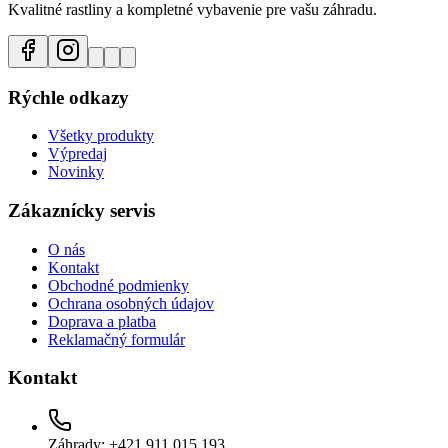
Kvalitné rastliny a kompletné vybavenie pre vašu záhradu.
Rýchle odkazy
Všetky produkty
Výpredaj
Novinky
Zákaznícky servis
O nás
Kontakt
Obchodné podmienky
Ochrana osobných údajov
Doprava a platba
Reklamačný formulár
Kontakt
Záhrady: +421 911 015 193