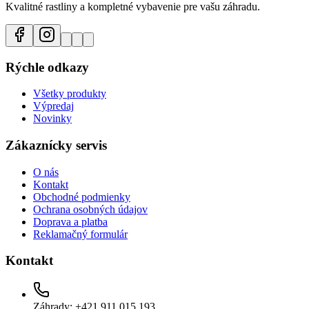
Kvalitné rastliny a kompletné vybavenie pre vašu záhradu.
Rýchle odkazy
Všetky produkty
Výpredaj
Novinky
Zákaznícky servis
O nás
Kontakt
Obchodné podmienky
Ochrana osobných údajov
Doprava a platba
Reklamačný formulár
Kontakt
Záhrady: +421 911 015 193