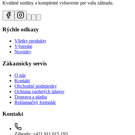
Kvalitné rastliny a kompletné vybavenie pre vašu záhradu.
Rýchle odkazy
Všetky produkty
Výpredaj
Novinky
Zákaznícky servis
O nás
Kontakt
Obchodné podmienky
Ochrana osobných údajov
Doprava a platba
Reklamačný formulár
Kontakt
Záhrady: +421 911 015 193