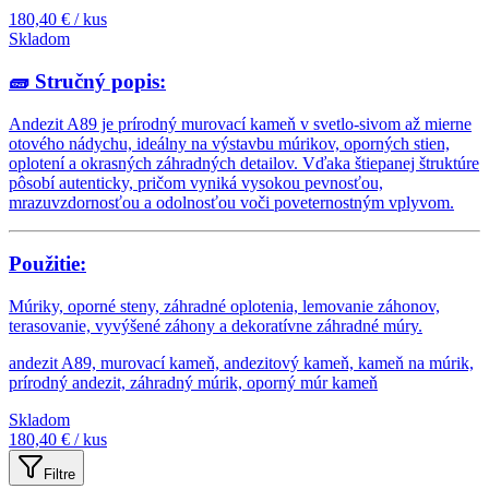
180,40 €
/ kus
Skladom
🧱
Stručný popis:
Andezit A89 je prírodný murovací kameň v svetlo-sivom až mierne
oto­vého nádychu, ideálny na výstavbu múrikov, oporných stien,
oplotení a okrasných záhradných detailov. Vďaka štiepanej štruktúre
pôsobí autenticky, pričom vyniká vysokou pevnosťou,
mrazuvzdornosťou a odolnosťou voči poveternostným vplyvom.
Použitie:
Múriky, oporné steny, záhradné oplotenia, lemovanie záhonov,
terasovanie, vyvýšené záhony a dekoratívne záhradné múry.
andezit A89, murovací kameň, andezitový kameň, kameň na múrik,
prírodný andezit, záhradný múrik, oporný múr kameň
Skladom
180,40 €
/ kus
Filtre