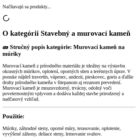
Načítavajú sa produkty...
O kategórii
Stavebný a murovací kameň
🧱
Stručný popis kategórie: Murovací kameň na
múriky
Murovací kameň z prírodného materiálu je ideálny na výstavbu
okrasných múrikov, oplotení, oporných stien a terénnych úprav. V
ponuke nájdeš travertín, vápenec, andezit, pieskovec, gneis a ďalšie
druhy prírodného kameňa v štiepanom aj rezanom prevedení.
Murovací kameň je mrazuvzdorný, trvácny, odolný voči
poveternostným vplyvom a dodáva každej stavbe prirodzený a
nadčasový vzhľad.
Použitie:
Múriky, záhradné steny, oporné múry, terasovanie, oplotenie,
vyvýšené záhony, deliace steny, lemovanie svahov.