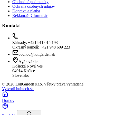
Obchodné podmienky
Ochrana osobných údajov
Doprava a platba
Reklamačný formulár
Kontakt
Záhrady: +421 911 015 193
Okrasný kameň: +421 948 609 223
obchod@loligarden.sk
Agátová 69
Košická Nová Ves
04014
Košice
Slovensko
© 2026 LoliGarden s.r.o. Všetky práva vyhradené.
Vytvoril hubtech.sk
Domov