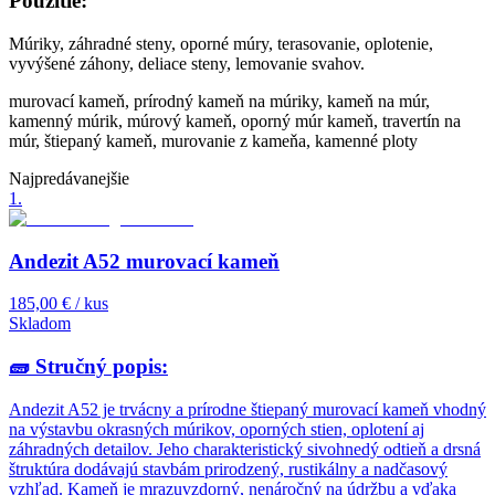
Použitie:
Múriky, záhradné steny, oporné múry, terasovanie, oplotenie,
vyvýšené záhony, deliace steny, lemovanie svahov.
murovací kameň, prírodný kameň na múriky, kameň na múr,
kamenný múrik, múrový kameň, oporný múr kameň, travertín na
múr, štiepaný kameň, murovanie z kameňa, kamenné ploty
Najpredávanejšie
1
.
Andezit A52 murovací kameň
185,00 €
/ kus
Skladom
🧱
Stručný popis:
Andezit A52 je trvácny a prírodne štiepaný murovací kameň vhodný
na výstavbu okrasných múrikov, oporných stien, oplotení aj
záhradných detailov. Jeho charakteristický sivohnedý odtieň a drsná
štruktúra dodávajú stavbám prirodzený, rustikálny a nadčasový
vzhľad. Kameň je mrazuvzdorný, nenáročný na údržbu a vďaka