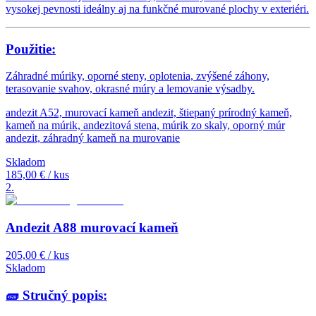
vysokej pevnosti ideálny aj na funkčné murované plochy v exteriéri.
Použitie:
Záhradné múriky, oporné steny, oplotenia, zvýšené záhony,
terasovanie svahov, okrasné múry a lemovanie výsadby.
andezit A52, murovací kameň andezit, štiepaný prírodný kameň,
kameň na múrik, andezitová stena, múrik zo skaly, oporný múr
andezit, záhradný kameň na murovanie
Skladom
185,00 €
/ kus
2
.
Andezit A88 murovací kameň
205,00 €
/ kus
Skladom
🧱
Stručný popis: