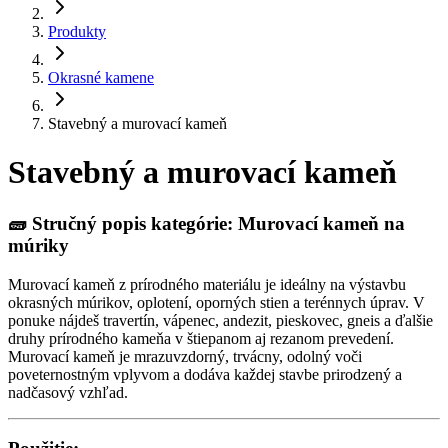
Produkty
Okrasné kamene
Stavebný a murovací kameň
Stavebný a murovací kameň
🧱
Stručný popis kategórie: Murovací kameň na
múriky
Murovací kameň z prírodného materiálu je ideálny na výstavbu
okrasných múrikov, oplotení, oporných stien a terénnych úprav. V
ponuke nájdeš travertín, vápenec, andezit, pieskovec, gneis a ďalšie
druhy prírodného kameňa v štiepanom aj rezanom prevedení.
Murovací kameň je mrazuvzdorný, trvácny, odolný voči
poveternostným vplyvom a dodáva každej stavbe prirodzený a
nadčasový vzhľad.