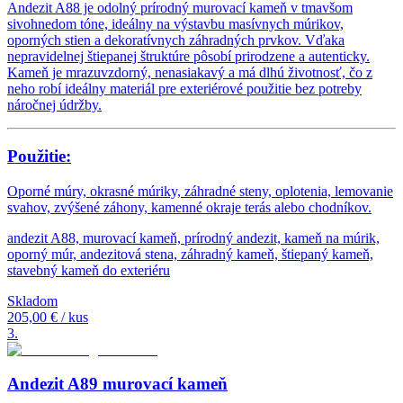
Andezit A88 je odolný prírodný murovací kameň v tmavšom
sivohnedom tóne, ideálny na výstavbu masívnych múrikov,
oporných stien a dekoratívnych záhradných prvkov. Vďaka
nepravidelnej štiepanej štruktúre pôsobí prirodzene a autenticky.
Kameň je mrazuvzdorný, nenasiakavý a má dlhú životnosť, čo z
neho robí ideálny materiál pre exteriérové použitie bez potreby
náročnej údržby.
Použitie:
Oporné múry, okrasné múriky, záhradné steny, oplotenia, lemovanie
svahov, zvýšené záhony, kamenné okraje terás alebo chodníkov.
andezit A88, murovací kameň, prírodný andezit, kameň na múrik,
oporný múr, andezitová stena, záhradný kameň, štiepaný kameň,
stavebný kameň do exteriéru
Skladom
205,00 €
/ kus
3
.
Andezit A89 murovací kameň