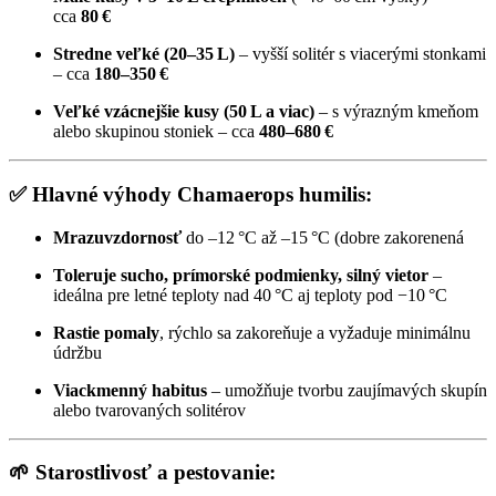
cca
80 €
Stredne veľké (20–35 L)
– vyšší solitér s viacerými stonkami
– cca
180–350 €
Veľké vzácnejšie kusy (50 L a viac)
– s výrazným kmeňom
alebo skupinou stoniek – cca
480–680 €
✅
Hlavné výhody Chamaerops humilis:
Mrazuvzdornosť
do –12 °C až –15 °C (dobre zakorenená
Toleruje sucho, prímorské podmienky, silný vietor
–
ideálna pre letné teploty nad 40 °C aj teploty pod −10 °C
Rastie pomaly
, rýchlo sa zakoreňuje a vyžaduje minimálnu
údržbu
Viackmenný habitus
– umožňuje tvorbu zaujímavých skupín
alebo tvarovaných solitérov
🌱
Starostlivosť a pestovanie: