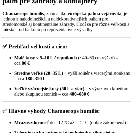
palm pre záhrady a kontajnery
Chamaerops humilis
, známa ako
európska palma vejárovitá
, je
jednou z najodolnejších a najdekoratívnejších paliem pre
stredomorské aj kontinentálne záhrady. Hodí sa pre rôzne veľkosti a
miesta – od balkónu po reprezentatívne výsadby.
✅
Prehľad veľkostí a cien:
Malé kusy v 5–10 L črepníkoch
(~40–60 cm výšky) –
cca
80 €
Stredne veľké (20–35 L)
– vyšší solitér s viacerými stonkami
– cca
180–350 €
Veľké vzácnejšie kusy (50 L a viac)
– s výrazným kmeňom
alebo skupinou stoniek – cca
480–680 €
✅
Hlavné výhody Chamaerops humilis:
Mrazuvzdornosť
do –12 °C až –15 °C (dobre zakorenená)
Toleruje sucho, prímorské podmienky, silný vietor
–