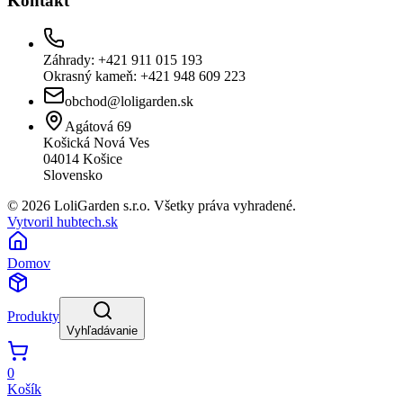
Kontakt
Záhrady: +421 911 015 193
Okrasný kameň: +421 948 609 223
obchod@loligarden.sk
Agátová 69
Košická Nová Ves
04014
Košice
Slovensko
© 2026 LoliGarden s.r.o. Všetky práva vyhradené.
Vytvoril hubtech.sk
Domov
Produkty
Vyhľadávanie
0
Košík