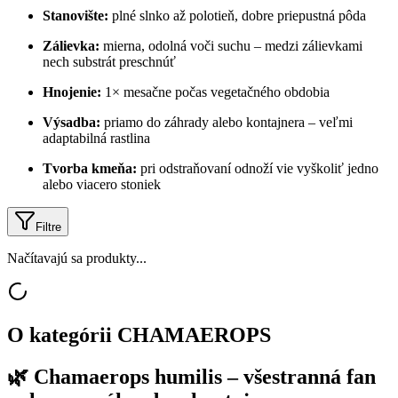
Stanovište:
plné slnko až polotieň, dobre priepustná pôda
Zálievka:
mierna, odolná voči suchu – medzi zálievkami
nech substrát preschnúť
Hnojenie:
1× mesačne počas vegetačného obdobia
Výsadba:
priamo do záhrady alebo kontajnera – veľmi
adaptabilná rastlina
Tvorba kmeňa:
pri odstraňovaní odnoží vie vyškoliť jedno
alebo viacero stoniek
Filtre
Načítavajú sa produkty...
O kategórii
CHAMAEROPS
🌿
Chamaerops humilis – všestranná fan