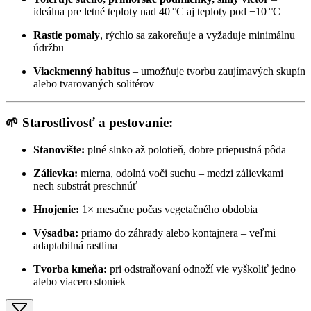
ideálna pre letné teploty nad 40 °C aj teploty pod −10 °C
Rastie pomaly
, rýchlo sa zakoreňuje a vyžaduje minimálnu
údržbu
Viackmenný habitus
– umožňuje tvorbu zaujímavých skupín
alebo tvarovaných solitérov
🌱
Starostlivosť a pestovanie:
Stanovište:
plné slnko až polotieň, dobre priepustná pôda
Zálievka:
mierna, odolná voči suchu – medzi zálievkami
nech substrát preschnúť
Hnojenie:
1× mesačne počas vegetačného obdobia
Výsadba:
priamo do záhrady alebo kontajnera – veľmi
adaptabilná rastlina
Tvorba kmeňa:
pri odstraňovaní odnoží vie vyškoliť jedno
alebo viacero stoniek