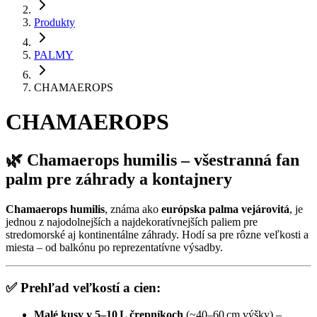
Produkty
PALMY
CHAMAEROPS
CHAMAEROPS
🌿
Chamaerops humilis – všestranná fan
palm pre záhrady a kontajnery
Chamaerops humilis
, známa ako
európska palma vejárovitá
, je
jednou z najodolnejších a najdekoratívnejších paliem pre
stredomorské aj kontinentálne záhrady. Hodí sa pre rôzne veľkosti a
miesta – od balkónu po reprezentatívne výsadby.
✅
Prehľad veľkostí a cien:
Malé kusy v 5–10 L črepníkoch
(~40–60 cm výšky) –