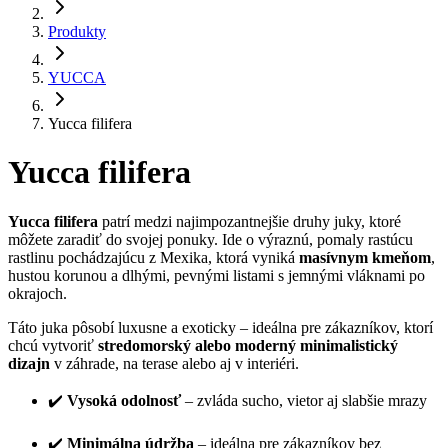
Produkty
YUCCA
Yucca filifera
Yucca filifera
Yucca filifera
patrí medzi najimpozantnejšie druhy juky, ktoré
môžete zaradiť do svojej ponuky. Ide o výraznú, pomaly rastúcu
rastlinu pochádzajúcu z Mexika, ktorá vyniká
masívnym kmeňom
,
hustou korunou a dlhými, pevnými listami s jemnými vláknami po
okrajoch.
Táto juka pôsobí luxusne a exoticky – ideálna pre zákazníkov, ktorí
chcú vytvoriť
stredomorský alebo moderný minimalistický
dizajn
v záhrade, na terase alebo aj v interiéri.
✔️
Vysoká odolnosť
– zvláda sucho, vietor aj slabšie mrazy
✔️
Minimálna údržba
– ideálna pre zákazníkov bez