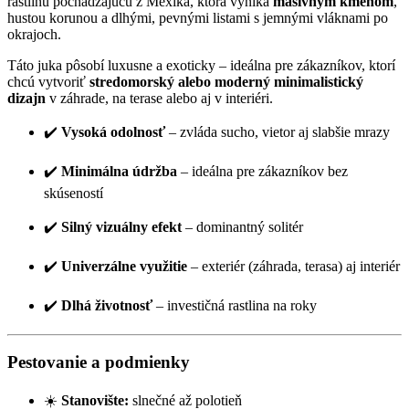
rastlinu pochádzajúcu z Mexika, ktorá vyniká
masívnym kmeňom
,
hustou korunou a dlhými, pevnými listami s jemnými vláknami po
okrajoch.
Táto juka pôsobí luxusne a exoticky – ideálna pre zákazníkov, ktorí
chcú vytvoriť
stredomorský alebo moderný minimalistický
dizajn
v záhrade, na terase alebo aj v interiéri.
✔️
Vysoká odolnosť
– zvláda sucho, vietor aj slabšie mrazy
✔️
Minimálna údržba
– ideálna pre zákazníkov bez
skúseností
✔️
Silný vizuálny efekt
– dominantný solitér
✔️
Univerzálne využitie
– exteriér (záhrada, terasa) aj interiér
✔️
Dlhá životnosť
– investičná rastlina na roky
Pestovanie a podmienky
☀️
Stanovište:
slnečné až polotieň