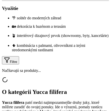
Využitie
🌴 solitér do moderných záhrad
🏡 dekorácia k bazénom a terasám
🪴 interiérový dizajnový prvok (showroomy, byty, kancelárie)
🌵 kombinácia s palmami, olivovníkmi a inými
stredomorskými rastlinami
Filtre
Načítavajú sa produkty...
O kategórii
Yucca filifera
Yucca filifera
patrí medzi najimpozantnejšie druhy juky, ktoré
môžete zaradiť do svojej ponuky. Ide o výraznú, pomaly rastúcu