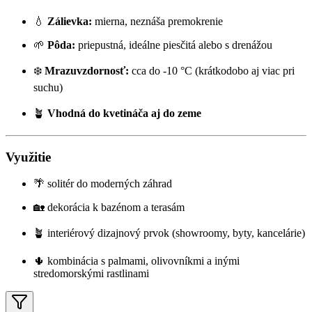
💧
Zálievka:
mierna, neznáša premokrenie
🌱
Pôda:
priepustná, ideálne piesčitá alebo s drenážou
❄️
Mrazuvzdornosť:
cca do -10 °C (krátkodobo aj viac pri
suchu)
🪴
Vhodná do kvetináča aj do zeme
Využitie
🌴 solitér do moderných záhrad
🏡 dekorácia k bazénom a terasám
🪴 interiérový dizajnový prvok (showroomy, byty, kancelárie)
🌵 kombinácia s palmami, olivovníkmi a inými
stredomorskými rastlinami