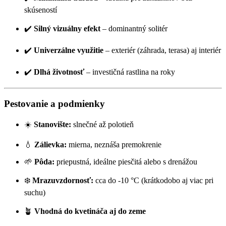
skúseností
✔️
Silný vizuálny efekt
– dominantný solitér
✔️
Univerzálne využitie
– exteriér (záhrada, terasa) aj interiér
✔️
Dlhá životnosť
– investičná rastlina na roky
Pestovanie a podmienky
☀️
Stanovište:
slnečné až polotieň
💧
Zálievka:
mierna, neznáša premokrenie
🌱
Pôda:
priepustná, ideálne piesčitá alebo s drenážou
❄️
Mrazuvzdornosť:
cca do -10 °C (krátkodobo aj viac pri
suchu)
🪴
Vhodná do kvetináča aj do zeme