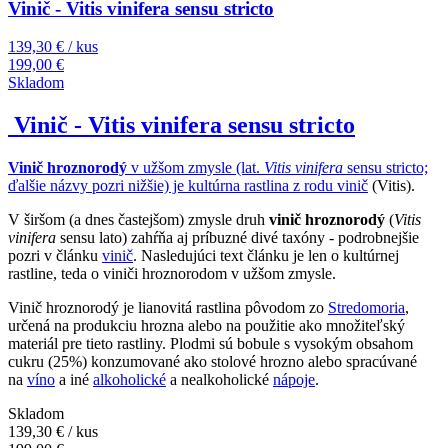
Vinič - Vitis vinifera sensu stricto
139,30 €
/ kus
199,00 €
Skladom
Vinič - Vitis vinifera sensu stricto
Vinič hroznorodý
v užšom zmysle (lat.
Vitis vinifera
sensu stricto;
ďalšie názvy pozri nižšie) je kultúrna rastlina z rodu
vinič
(Vitis).
V širšom (a dnes častejšom) zmysle druh
vinič hroznorodý
(
Vitis
vinifera
sensu lato) zahŕňa aj príbuzné divé taxóny - podrobnejšie
pozri v článku
vinič
. Nasledujúci text článku je len o kultúrnej
rastline, teda o viniči hroznorodom v užšom zmysle.
Vinič hroznorodý je lianovitá rastlina pôvodom zo
Stredomoria
,
určená na produkciu hrozna alebo na použitie ako množiteľský
materiál pre tieto rastliny. Plodmi sú bobule s vysokým obsahom
cukru (25%) konzumované ako stolové hrozno alebo spracúvané
na
víno
a iné
alkoholické
a nealkoholické
nápoje
.
Skladom
139,30 €
/ kus