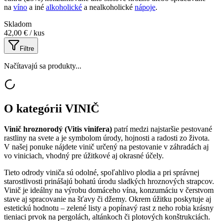
na
víno
a iné
alkoholické
a nealkoholické
nápoje
.
Skladom
42,00 €
/ kus
Filtre
Načítavajú sa produkty...
O kategórii
VINIČ
Vinič hroznorodý (Vitis vinifera)
patrí medzi najstaršie pestované
rastliny na svete a je symbolom úrody, hojnosti a radosti zo života.
V našej ponuke nájdete vinič určený na pestovanie v záhradách aj
vo viniciach, vhodný pre úžitkové aj okrasné účely.
Tieto odrody viniča sú odolné, spoľahlivo plodia a pri správnej
starostlivosti prinášajú bohatú úrodu sladkých hroznových strapcov.
Vinič je ideálny na výrobu domáceho vína, konzumáciu v čerstvom
stave aj spracovanie na šťavy či džemy. Okrem úžitku poskytuje aj
estetickú hodnotu – zelené listy a popínavý rast z neho robia krásny
tieniaci prvok na pergolách, altánkoch či plotových konštrukciách.