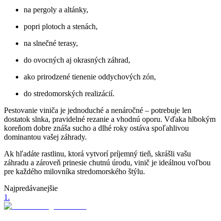
na pergoly a altánky,
popri plotoch a stenách,
na slnečné terasy,
do ovocných aj okrasných záhrad,
ako prirodzené tienenie oddychových zón,
do stredomorských realizácií.
Pestovanie viniča je jednoduché a nenáročné – potrebuje len
dostatok slnka, pravidelné rezanie a vhodnú oporu. Vďaka hlbokým
koreňom dobre znáša sucho a dlhé roky ostáva spoľahlivou
dominantou vašej záhrady.
Ak hľadáte rastlinu, ktorá vytvorí príjemný tieň, skrášli vašu
záhradu a zároveň prinesie chutnú úrodu, vinič je ideálnou voľbou
pre každého milovníka stredomorského štýlu.
Najpredávanejšie
1
.