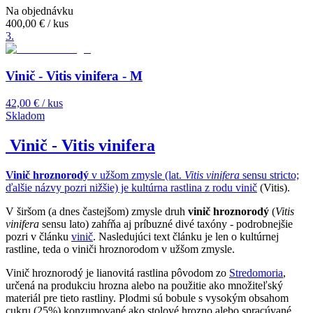
Na objednávku
400,00 €
/ kus
3
.
Vinič - Vitis vinifera - M
42,00 €
/ kus
Skladom
Vinič - Vitis vinifera
Vinič hroznorodý
v užšom zmysle (lat.
Vitis vinifera
sensu stricto;
ďalšie názvy pozri nižšie) je kultúrna rastlina z rodu
vinič
(Vitis).
V širšom (a dnes častejšom) zmysle druh
vinič hroznorodý
(
Vitis
vinifera
sensu lato) zahŕňa aj príbuzné divé taxóny - podrobnejšie
pozri v článku
vinič
. Nasledujúci text článku je len o kultúrnej
rastline, teda o viniči hroznorodom v užšom zmysle.
Vinič hroznorodý je lianovitá rastlina pôvodom zo
Stredomoria
,
určená na produkciu hrozna alebo na použitie ako množiteľský
materiál pre tieto rastliny. Plodmi sú bobule s vysokým obsahom
cukru (25%) konzumované ako stolové hrozno alebo spracúvané