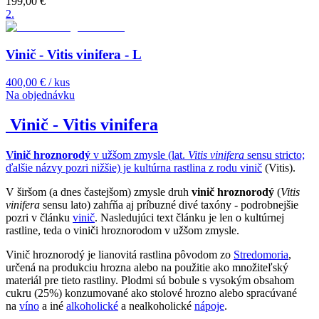
199,00 €
2
.
Vinič - Vitis vinifera - L
400,00 €
/ kus
Na objednávku
Vinič - Vitis vinifera
Vinič hroznorodý
v užšom zmysle (lat.
Vitis vinifera
sensu stricto;
ďalšie názvy pozri nižšie) je kultúrna rastlina z rodu
vinič
(Vitis).
V širšom (a dnes častejšom) zmysle druh
vinič hroznorodý
(
Vitis
vinifera
sensu lato) zahŕňa aj príbuzné divé taxóny - podrobnejšie
pozri v článku
vinič
. Nasledujúci text článku je len o kultúrnej
rastline, teda o viniči hroznorodom v užšom zmysle.
Vinič hroznorodý je lianovitá rastlina pôvodom zo
Stredomoria
,
určená na produkciu hrozna alebo na použitie ako množiteľský
materiál pre tieto rastliny. Plodmi sú bobule s vysokým obsahom
cukru (25%) konzumované ako stolové hrozno alebo spracúvané
na
víno
a iné
alkoholické
a nealkoholické
nápoje
.