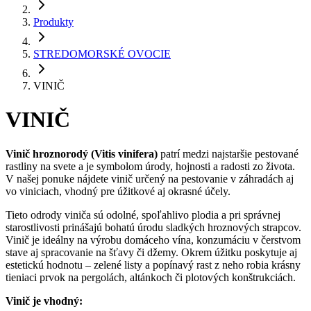
Produkty
STREDOMORSKÉ OVOCIE
VINIČ
VINIČ
Vinič hroznorodý (Vitis vinifera)
patrí medzi najstaršie pestované
rastliny na svete a je symbolom úrody, hojnosti a radosti zo života.
V našej ponuke nájdete vinič určený na pestovanie v záhradách aj
vo viniciach, vhodný pre úžitkové aj okrasné účely.
Tieto odrody viniča sú odolné, spoľahlivo plodia a pri správnej
starostlivosti prinášajú bohatú úrodu sladkých hroznových strapcov.
Vinič je ideálny na výrobu domáceho vína, konzumáciu v čerstvom
stave aj spracovanie na šťavy či džemy. Okrem úžitku poskytuje aj
estetickú hodnotu – zelené listy a popínavý rast z neho robia krásny
tieniaci prvok na pergolách, altánkoch či plotových konštrukciách.
Vinič je vhodný: