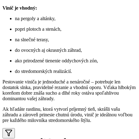
Vinič je vhodný:
na pergoly a altánky,
popri plotoch a stenách,
na slnečné terasy,
do ovocných aj okrasných záhrad,
ako prirodzené tienenie oddychových zón,
do stredomorských realizácií.
Pestovanie viniča je jednoduché a nenáročné – potrebuje len
dostatok slnka, pravidelné rezanie a vhodnú oporu. Vďaka hlbokým
koreňom dobre znáša sucho a dlhé roky ostáva spoľahlivou
dominantou vašej záhrady.
Ak hľadáte rastlinu, ktorá vytvorí príjemný tieň, skrášli vašu
záhradu a zároveň prinesie chutnú úrodu, vinič je ideálnou voľbou
pre každého milovníka stredomorského štýlu.