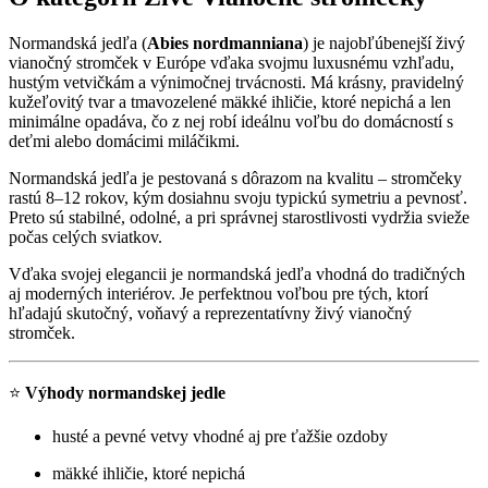
Normandská jedľa (
Abies nordmanniana
) je najobľúbenejší živý
vianočný stromček v Európe vďaka svojmu luxusnému vzhľadu,
hustým vetvičkám a výnimočnej trvácnosti. Má krásny, pravidelný
kužeľovitý tvar a tmavozelené mäkké ihličie, ktoré nepichá a len
minimálne opadáva, čo z nej robí ideálnu voľbu do domácností s
deťmi alebo domácimi miláčikmi.
Normandská jedľa je pestovaná s dôrazom na kvalitu – stromčeky
rastú 8–12 rokov, kým dosiahnu svoju typickú symetriu a pevnosť.
Preto sú stabilné, odolné, a pri správnej starostlivosti vydržia svieže
počas celých sviatkov.
Vďaka svojej elegancii je normandská jedľa vhodná do tradičných
aj moderných interiérov. Je perfektnou voľbou pre tých, ktorí
hľadajú skutočný, voňavý a reprezentatívny živý vianočný
stromček.
⭐
Výhody normandskej jedle
husté a pevné vetvy vhodné aj pre ťažšie ozdoby
mäkké ihličie, ktoré nepichá