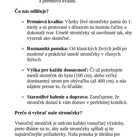
a prémiovú kvalitu.
Čo nás odlišuje?
Prémiová kvalita:
Všetky živé stromčeky patria do 1.
triedy a sú pestované s dôrazom na hustotu čačiny a
dokonalý tvar. Umelé stromčeky sú navrhnuté tak, aby
vyzerali ako skutočné.
Rozmanitá ponuka:
Od klasických živých jedlí po
moderné a praktické umelé stromčeky v rôznych
štýloch.
Výška pre každú domácnosť:
Či už potrebujete
menší stromček do bytu (100 cm), alebo veľký
dominantný strom pre obývačku (až 400 cm), u nás
nájdete presne to, čo hľadáte.
Starostlivé balenie a doprava:
Zaručujeme, že
stromček dorazí k vám domov v perfektnej kondícii.
Prečo si vybrať naše stromčeky?
Vianočný stromček je srdcom každej vianočnej výzdoby,
preto dbáme na to, aby naše stromčeky spĺňali aj tie
najnáročnejšie požiadavky. Naša ponuka je ideálna pre