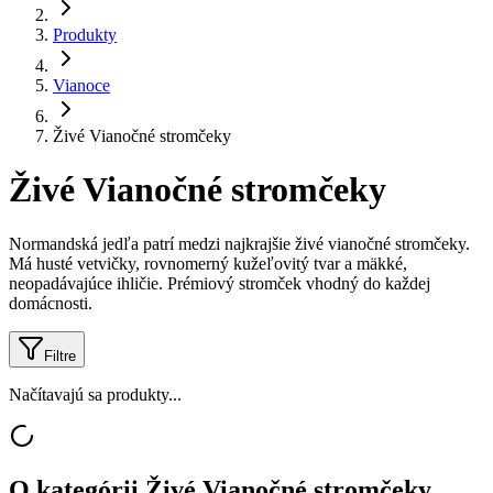
Produkty
Vianoce
Živé Vianočné stromčeky
Živé Vianočné stromčeky
Normandská jedľa patrí medzi najkrajšie živé vianočné stromčeky.
Má husté vetvičky, rovnomerný kužeľovitý tvar a mäkké,
neopadávajúce ihličie. Prémiový stromček vhodný do každej
domácnosti.
Filtre
Načítavajú sa produkty...
O kategórii
Živé Vianočné stromčeky