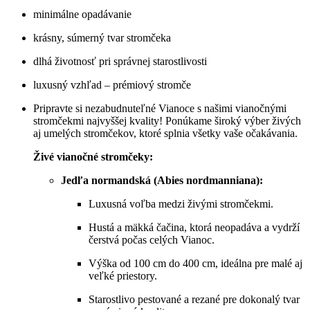
minimálne opadávanie
krásny, súmerný tvar stromčeka
dlhá životnosť pri správnej starostlivosti
luxusný vzhľad – prémiový stromče
Pripravte si nezabudnuteľné Vianoce s našimi vianočnými
stromčekmi najvyššej kvality! Ponúkame široký výber živých
aj umelých stromčekov, ktoré splnia všetky vaše očakávania.
Živé vianočné stromčeky:
Jedľa normandská (Abies nordmanniana):
Luxusná voľba medzi živými stromčekmi.
Hustá a mäkká čačina, ktorá neopadáva a vydrží
čerstvá počas celých Vianoc.
Výška od 100 cm do 400 cm, ideálna pre malé aj
veľké priestory.
Starostlivo pestované a rezané pre dokonalý tvar