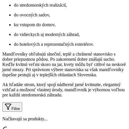
do stredomorských realizácií,
do ovocných sadov,
ku vstupom do domov,
do vidieckych aj moderných záhrad,
do hotelových a reprezentačných exteriérov.
Mandľovníky obľubujú slnečné, teplé a chránené stanovisko s
dobre priepustnou pôdou. Po zakorenení dobre znášajú sucho.
Keďže kvitnú veľmi skoro na jar, kvety môžu byť citlivé na neskoré
jarné mrazy. Pri správnom výbere stanoviska sa však mandľovníky
úspešne pestujú aj v teplejších oblastiach Slovenska.
Ak hľadáte strom, ktorý spojí nádherné jarné kvitnutie, elegantný
vzhľad a možnosť vlastnej úrody, mandľovník je výbornou voľbou
pre každú stredomorskú záhradu.
Filtre
Načítavajú sa produkty...