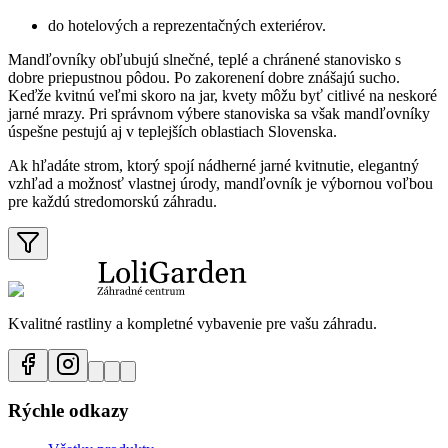
do hotelových a reprezentačných exteriérov.
Mandľovníky obľubujú slnečné, teplé a chránené stanovisko s
dobre priepustnou pôdou. Po zakorenení dobre znášajú sucho.
Keďže kvitnú veľmi skoro na jar, kvety môžu byť citlivé na neskoré
jarné mrazy. Pri správnom výbere stanoviska sa však mandľovníky
úspešne pestujú aj v teplejších oblastiach Slovenska.
Ak hľadáte strom, ktorý spojí nádherné jarné kvitnutie, elegantný
vzhľad a možnosť vlastnej úrody, mandľovník je výbornou voľbou
pre každú stredomorskú záhradu.
Kvalitné rastliny a kompletné vybavenie pre vašu záhradu.
Rýchle odkazy