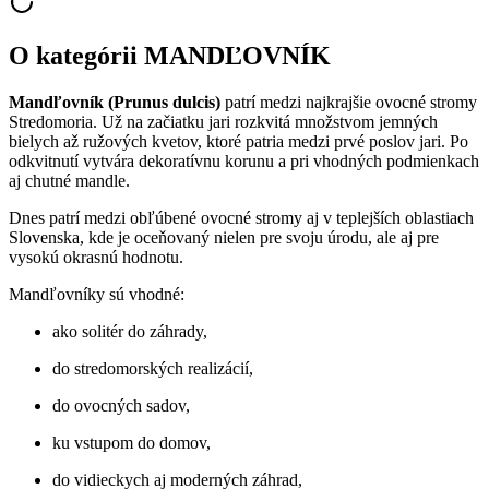
O kategórii
MANDĽOVNÍK
Mandľovník (Prunus dulcis)
patrí medzi najkrajšie ovocné stromy
Stredomoria. Už na začiatku jari rozkvitá množstvom jemných
bielych až ružových kvetov, ktoré patria medzi prvé poslov jari. Po
odkvitnutí vytvára dekoratívnu korunu a pri vhodných podmienkach
aj chutné mandle.
Dnes patrí medzi obľúbené ovocné stromy aj v teplejších oblastiach
Slovenska, kde je oceňovaný nielen pre svoju úrodu, ale aj pre
vysokú okrasnú hodnotu.
Mandľovníky sú vhodné:
ako solitér do záhrady,
do stredomorských realizácií,
do ovocných sadov,
ku vstupom do domov,
do vidieckych aj moderných záhrad,